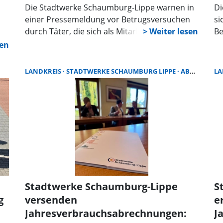
Die Stadtwerke Schaumburg-Lippe warnen in
Di
einer Pressemeldung vor Betrugsversuchen
si
durch Täter, die sich als Mitarbeiter des
Be
Unternehmens ausgeben. Hintergrund ist ein
Sc
Fall, der sich am vergangenen Mittwoch
Be
ereignete.
La
LANDKREIS
STADTWERKE SCHAUMBURG LIPPE
ABRECHNUNG
LA
No
b
t.
Stadtwerke Schaumburg-Lippe
S
g
versenden
e
Jahresverbrauchsabrechnungen:
J