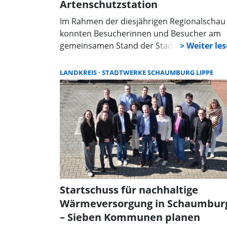
Artenschutzstation
Im Rahmen der diesjährigen Regionalschau
konnten Besucherinnen und Besucher am
gemeinsamen Stand der Stadtwerke
Schaumburg-Lippe und der Stadtwerke
Rinteln Gewinne erzielen und zugleich
LANDKREIS
STADTWERKE SCHAUMBURG LIPPE
spenden. An einem Greifarmautomaten ga
es neben kleinen Überraschungen auch
Gutscheine zu gewinnen. Der Wert der
Coupons wurde an die Wildtier- und
Artenschutzstation Sachsenhagen gespende
Startschuss für nachhaltige
Wärmeversorgung in Schaumbur
– Sieben Kommunen planen