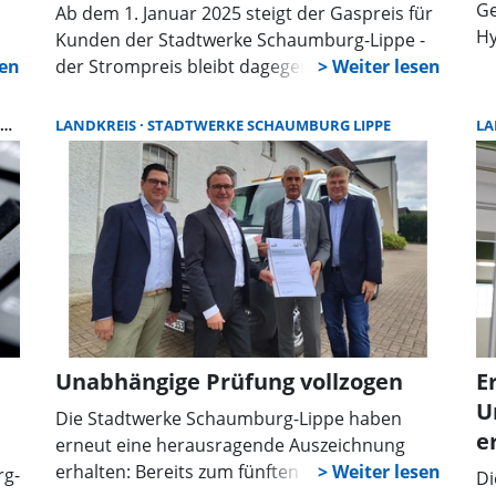
Ge
Ab dem 1. Januar 2025 steigt der Gaspreis für
Wa
Hy
Kunden der Stadtwerke Schaumburg-Lippe -
di
st
s-
der Strompreis bleibt dagegen stabil. In der
un
so
Grundversorgung wird der Preis von derzeit
Sa
Di
11,25 Cent pro Kilowattstunde brutto auf 12,2
LANDKREIS
STADTWERKE SCHAUMBURG LIPPE
LA
mo
so
Cent erhöht. Diese Anpassung entspricht
br
da
einer Nettoerhöhung von 0,8 Cent pro
Br
Kilowattstunde. Für Verbraucher bedeutet
Wä
das je nach Tarif und Verbrauch eine
Au
Mehrbelastung von rund 200 Euro jährlich.
St
na
de
Di
Unabhängige Prüfung vollzogen
E
vo
U
si
Die Stadtwerke Schaumburg-Lippe haben
e
erneut eine herausragende Auszeichnung
erhalten: Bereits zum fünften Mal seit 2004
rg-
Di