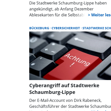
Die Stadtwerke Schaumburg-Lippe haben
angekündigt, ab Anfang Dezember
Ablesekarten für die Selbstablesung der Ga
und Wasserzähler an ihre Kunden zu
versenden. Neben den Haushalten in
BÜCKEBURG
CYBERSICHERHEIT
STADTWERKE SCHAUMBURG LIPPE
Bückeburg, Obernkirchen, Stadthagen und
der Samtgemeinde Eilsen sind auch
Gartenwasserzähler Teil der Aktion. Die
Selbstablesung ist zwischen dem 1. und 20.
Dezember möglich.
Cyberangriff auf Stadtwerke
Schaumburg-Lippe
Der E-Mail-Account von Dirk Rabeneck,
Geschäftsführer der Stadtwerke Schaumbu