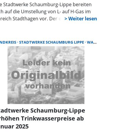
e Stadtwerke Schaumburg-Lippe bereiten
ch auf die Umstellung von L- auf H-Gas im
reich Stadthagen vor. Der erste
halttermin steht am 13. Mai 2025 an.
troffen sind die Orte Stadthagen,
uenhagen, Meerbeck, Niedernwöhren,
NDKREIS
STADTWERKE SCHAUMBURG LIPPE
WASSERPREIS
rdsehl, Pollhagen und Wiedensahl.
tadtwerke Schaumburg-Lippe
rhöhen Trinkwasserpreise ab
anuar 2025