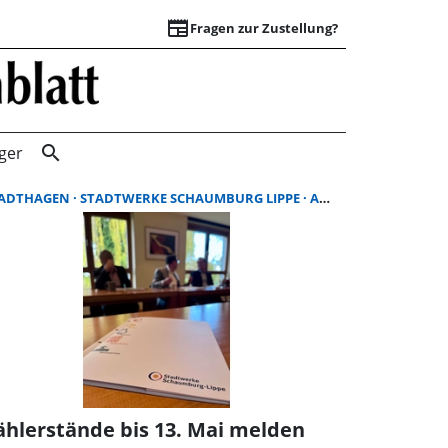
newspaper
Fragen zur Zustellung?
Suchergebnisse |
search
ger
TADTHAGEN
STADTWERKE SCHAUMBURG LIPPE
ABLESEN
ählerstände bis 13. Mai melden