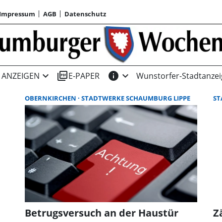
Impressum
AGB
Datenschutz
expand_more
picture_as_pdf
info
expand_more
ANZEIGEN
E-PAPER
Wunstorfer-Stadtanzei
OBERNKIRCHEN
STADTWERKE SCHAUMBURG LIPPE
S
Betrugsversuch an der Haustür
Z