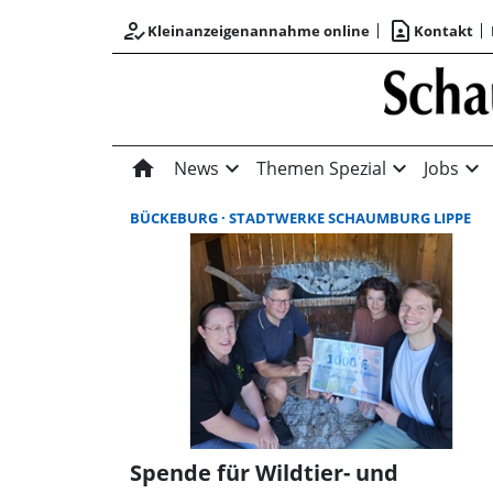
how_to_reg
contact_page
Kleinanzeigenannahme online
Kontakt
home
expand_more
expand_more
expand_more
News
Themen Spezial
Jobs
BÜCKEBURG
STADTWERKE SCHAUMBURG LIPPE
Spende für Wildtier- und