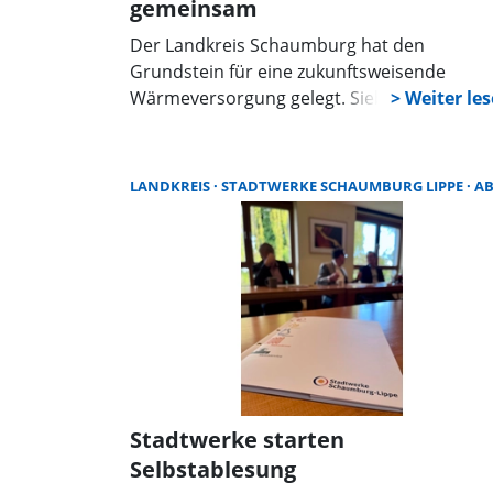
gemeinsam
Der Landkreis Schaumburg hat den
Grundstein für eine zukunftsweisende
Wärmeversorgung gelegt. Sieben Kommun
darunter die Städte Bückeburg, Obernkirch
und Stadthagen sowie die Samtgemeinden
Eilsen, Nienstädt, Lindhorst und
LANDKREIS
STADTWERKE SCHAUMBURG LIPPE
ABLESE
Niedernwöhren, starten mit der kommunal
Wärmeplanung. Die Bietergemeinschaft au
der target GmbH und der ENEKA GmbH
erhielt den Rahmenvertrag für dieses
ambitionierte Projekt.
Stadtwerke starten
Selbstablesung