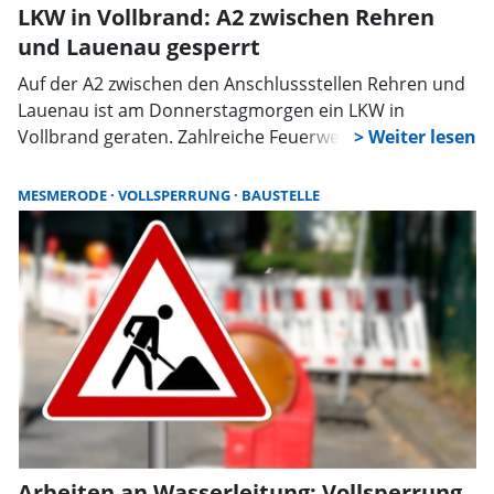
LKW in Vollbrand: A2 zwischen Rehren
und Lauenau gesperrt
Auf der A2 zwischen den Anschlussstellen Rehren und
Lauenau ist am Donnerstagmorgen ein LKW in
Vollbrand geraten. Zahlreiche Feuerwehren aus der
Umgebung sind aktuell im Einsatz, die Fahrbahn
Richtung Hannover ist aufgrund der laufenden
MESMERODE
VOLLSPERRUNG
BAUSTELLE
Löscharbeiten vollständig gesperrt, es kommt bereits
zu erheblichen Verkehrsbehinderungen und Stau ab
Rehren.
Arbeiten an Wasserleitung: Vollsperrung