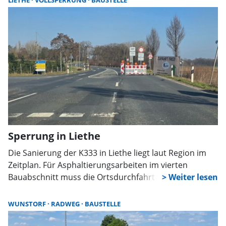
LIETHE
VOLLSPERRUNG
BAUSTELLE
Sperrung in Liethe
Die Sanierung der K333 in Liethe liegt laut Region im
Zeitplan. Für Asphaltierungsarbeiten im vierten
Bauabschnitt muss die Ortsdurchfahrt vom 1. bis 3. Juli
aber erneut voll gesperrt werden. Der Verkehr wird
großräumig umgeleitet. Die Fertigstellung ist nun
WUNSTORF
RADWEG
BAUSTELLE
bereits für Ende Juli geplant.