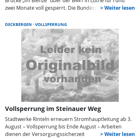
Brücke „Im Blenze“ über der B441 in Luthe für rund
zwei Monate voll gesperrt. Die Bundesstraße bleibt
während der Arbeiten nach Angaben der
Landesbehörde weitgehend ohne Einschränkungen
DECKBERGEN
VOLLSPERRUNG
befahrbar.
Vollsperrung im Steinauer Weg
Stadtwerke Rinteln erneuern Stromhauptleitung ab 3.
August – Vollsperrung bis Ende August – Arbeiten
dienen der Versorgungssicherzeit