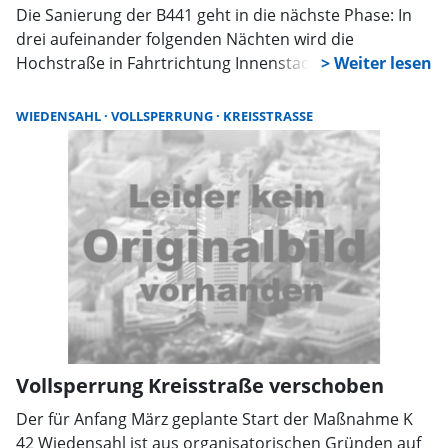
Die Sanierung der B441 geht in die nächste Phase: In
drei aufeinander folgenden Nächten wird die
Hochstraße in Fahrtrichtung Innenstadt voll gesperrt.
Tagsüber sind anschließend weitere Einschränkungen
nötig. Ortskundige sollten den Bereich großräumig
WIEDENSAHL
VOLLSPERRUNG
KREISSTRASSE
umfahren.
Vollsperrung Kreisstraße verschoben
Der für Anfang März geplante Start der Maßnahme K
42 Wiedensahl ist aus organisatorischen Gründen auf