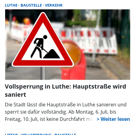
Einschränkungen weiter.
LUTHE
BAUSTELLE
VERKEHR
Vollsperrung in Luthe: Hauptstraße wird
saniert
Die Stadt lässt die Hauptstraße in Luthe sanieren und
sperrt sie dafür vollständig. Ab Montag, 6. Juli, bis
Freitag, 10. Juli, ist keine Durchfahrt möglich.
Umleitungen sind eingerichtet, die Zufahrt erfolgt über
alternative Straßen.