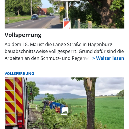
Vollsperrung
Ab dem 18. Mai ist die Lange Straße in Hagenburg
bauabschnittsweise voll gesperrt. Grund dafür sind die
Arbeiten an den Schmutz- und Regenwasserkanälen,
sie werden voraussichtlich bis in den Herbst andauern.
Der Fernverkehr wird für die Dauer der Bauarbeiten ab
VOLLSPERRUNG
Wunstorf über Bokeloh, Mesmerode, Sachsenhagen
und Bergkirchen umgeleitet.