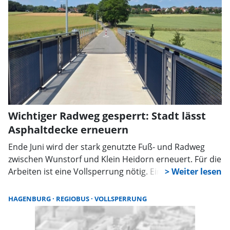
Wichtiger Radweg gesperrt: Stadt lässt
Asphaltdecke erneuern
Ende Juni wird der stark genutzte Fuß- und Radweg
zwischen Wunstorf und Klein Heidorn erneuert. Für die
Arbeiten ist eine Vollsperrung nötig. Eine Umleitung
wird eingerichtet, Schulen werden gesondert
informiert.
HAGENBURG
REGIOBUS
VOLLSPERRUNG