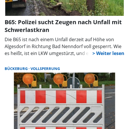
B65: Polizei sucht Zeugen nach Unfall mit
Schwerlastkran
Die B65 ist nach einem Unfall derzeit auf Höhe von
Algesdorf in Richtung Bad Nenndorf voll gesperrt. Wie
es heißt, ist ein LKW umgestürzt, und ein Kran im
Graben. In der ersten Unfallmeldung war es noch
unklar, ob eine Person eingeklemmt wurde, dass hat
BÜCKEBURG
VOLLSPERRUNG
sich aber nicht bestätigt. Im Einsatz sind unter
anderem die Freiwilligen Feuerwehren zum Absichern
der Unfallstelle. Verunfallt ist ein 40 Tonnen schwerer
Schwerlastkran, was die Bergung erschweren dürfte.
Die Bergung erwies sich als langwierig. Erst am späten
Abend wurde die Unfallstelle freigegeben. Der
Fahrzeugführer wurde bei dem Unfall leicht verletzt.