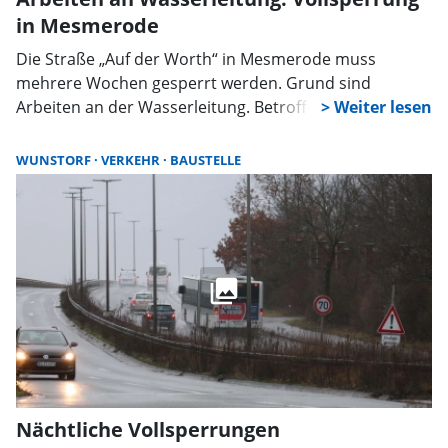
in Mesmerode
Die Straße „Auf der Worth“ in Mesmerode muss
mehrere Wochen gesperrt werden. Grund sind
Arbeiten an der Wasserleitung. Betroffen sind auch
der Kreuzungsbereich zur Auhagener Straße, der
Busverkehr sowie mehrere Umleitungsstrecken.
WUNSTORF
VERKEHR
BAUSTELLE
Nächtliche Vollsperrungen