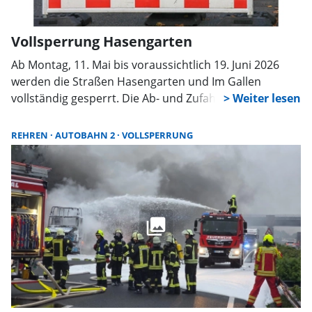
Vollsperrung Hasengarten
Ab Montag, 11. Mai bis voraussichtlich 19. Juni 2026
werden die Straßen Hasengarten und Im Gallen
vollständig gesperrt. Die Ab- und Zufahrt zur B83 –
Bückeburg ist nicht betroffen und bleibt
uneingeschränkt möglich. Das Tierheim ist aus
REHREN
AUTOBAHN 2
VOLLSPERRUNG
Richtung Bückeburg kommend weiterhin
uneingeschränkt erreichbar.