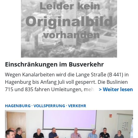
Einschränkungen im Busverkehr
Wegen Kanalarbeiten wird die Lange Straße (B 441) in
Hagenburg bis Anfang Juli voll gesperrt. Die Buslinien
715 und 835 fahren Umleitungen, mehrere Haltestellen
entfallen. Ersatzhaltestellen werden eingerichtet. Die
Üstra empfiehlt Fahrgästen, sich vorab zu informieren.
HAGENBURG
VOLLSPERRUNG
VERKEHR