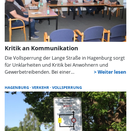
Kritik an Kommunikation
Die Vollsperrung der Lange Straße in Hagenburg sorgt
für Unklarheiten und Kritik bei Anwohnern und
Gewerbetreibenden. Bei einer
Informationsveranstaltung im Rathaus nahm die
Gemeinde Stellung, kündigte Anpassungen an und
HAGENBURG
VERKEHR
VOLLSPERRUNG
verwies auf notwendige Arbeiten am Kanalnetz bis in
den Herbst.