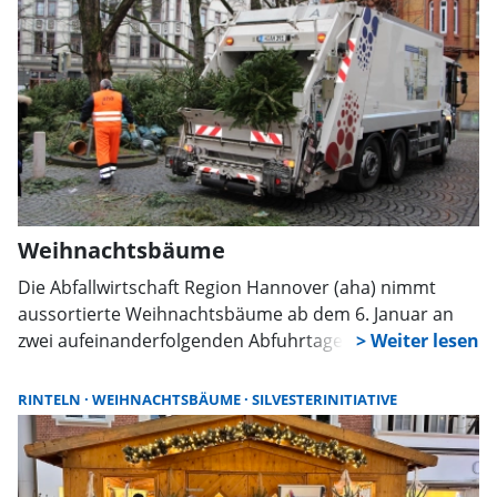
sowie die Konfirmanden- und Nachwuchsarbeit des
CVJM-Posaunenchores zu unterstützen. Die
abgeschmückten Tannenbäume sollten bis 9 Uhr an
die Straße gestellt werden. Doch auch wer keinen
Baum hat, kann die Aktion mit einer Spende
unterstützen.
Weihnachtsbäume
Die Abfallwirtschaft Region Hannover (aha) nimmt
aussortierte Weihnachtsbäume ab dem 6. Januar an
zwei aufeinanderfolgenden Abfuhrtagen des Biomülls
mit. Der genaue Abfuhrtag ist dem Abfuhrkalender zu
entnehmen.
RINTELN
WEIHNACHTSBÄUME
SILVESTERINITIATIVE