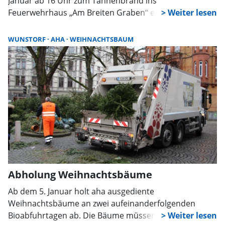
Januar ab 16 Uhr zum Tannenbrand ins
Feuerwehrhaus „Am Breiten Graben“ ein. Mit Indoor-
Tannenwald, Leckereien, DJ-Musik und Abholservice für
Tannenbäume wird der Jahresauftakt zum geselligen
WUNSTORF
AHA
WEIHNACHTSBAUM
Erlebnis.
Abholung Weihnachtsbäume
Ab dem 5. Januar holt aha ausgediente
Weihnachtsbäume an zwei aufeinanderfolgenden
Bioabfuhrtagen ab. Die Bäume müssen abgeschmückt,