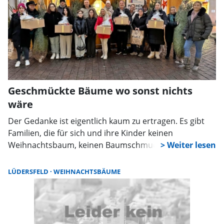
Geschmückte Bäume wo sonst nichts
wäre
Der Gedanke ist eigentlich kaum zu ertragen. Es gibt
Familien, die für sich und ihre Kinder keinen
Weihnachtsbaum, keinen Baumschmuck und
Beleuchtung kaufen können, weil einfach das zur
Verfügung stehende Geld dazu nicht ausreicht. Die
LÜDERSFELD
WEIHNACHTSBÄUME
Kinder stehen dann am Heiligabend mit traurigen
Augen regelrecht vor Nichts. Dem wollte die Rintelner
Silvesterinitiative etwas entgegensetzen und hat sich
dazu bereits zum zweiten Mal tolle Partner an ihre