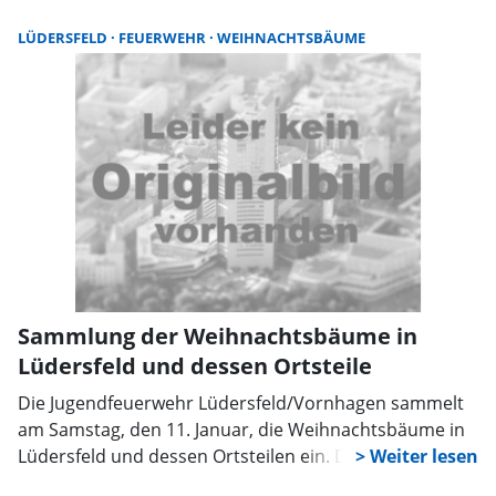
gekürzt und am Gehweg bereitliegen. Alle Termine
stehen im Abfuhrkalender auf www.aha-region.de.
LÜDERSFELD
FEUERWEHR
WEIHNACHTSBÄUME
Sammlung der Weihnachtsbäume in
Lüdersfeld und dessen Ortsteile
Die Jugendfeuerwehr Lüdersfeld/Vornhagen sammelt
am Samstag, den 11. Januar, die Weihnachtsbäume in
Lüdersfeld und dessen Ortsteilen ein. Damit die Bäume
eingesammelt werden, sind diese bis 9 Uhr