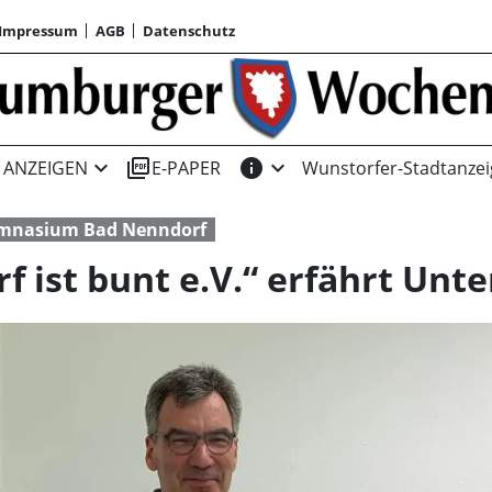
Impressum
AGB
Datenschutz
expand_more
picture_as_pdf
info
expand_more
ANZEIGEN
E-PAPER
Wunstorfer-Stadtanzei
mnasium Bad Nenndorf
 ist bunt e.V.“ erfährt Unt