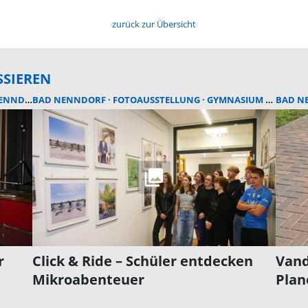
zurück zur Übersicht
SSIEREN
NDORF
BAD NENNDORF
FOTOAUSSTELLUNG
GYMNASIUM BAD NENNDORF
BAD N
r
Click & Ride – Schüler entdecken
Vand
Mikroabenteuer
Pla