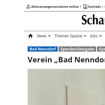
how_to_reg
contact_page
Kleinanzeigenannahme online
Kontakt
home
expand_more
expand_more
expand_more
News
Themen Spezial
Jobs
Bad Nenndorf
Spendenübergabe
Gy
Verein „Bad Nenndorf