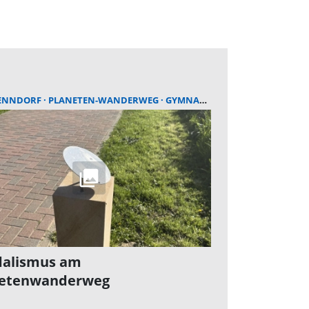
ENNDORF
PLANETEN-WANDERWEG
GYMNASIUM BAD NENNDORF
alismus am
netenwanderweg