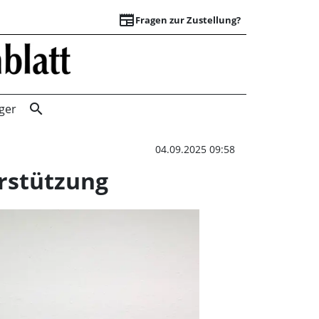
newspaper
Fragen zur Zustellung?
Verein „Bad Nennd
search
ger
04.09.2025 09:58
erstützung