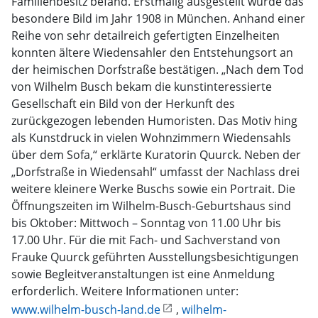
Familienbesitz befand. Erstmalig ausgestellt wurde das
besondere Bild im Jahr 1908 in München. Anhand einer
Reihe von sehr detailreich gefertigten Einzelheiten
konnten ältere Wiedensahler den Entstehungsort an
der heimischen Dorfstraße bestätigen. „Nach dem Tod
von Wilhelm Busch bekam die kunstinteressierte
Gesellschaft ein Bild von der Herkunft des
zurückgezogen lebenden Humoristen. Das Motiv hing
als Kunstdruck in vielen Wohnzimmern Wiedensahls
über dem Sofa,“ erklärte Kuratorin Quurck. Neben der
„Dorfstraße in Wiedensahl“ umfasst der Nachlass drei
weitere kleinere Werke Buschs sowie ein Portrait. Die
Öffnungszeiten im Wilhelm-Busch-Geburtshaus sind
bis Oktober: Mittwoch – Sonntag von 11.00 Uhr bis
17.00 Uhr. Für die mit Fach- und Sachverstand von
Frauke Quurck geführten Ausstellungsbesichtigungen
sowie Begleitveranstaltungen ist eine Anmeldung
erforderlich. Weitere Informationen unter:
www.wilhelm-busch-land.de
,
wilhelm-