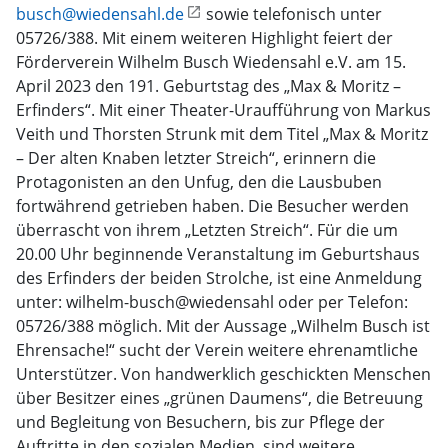
busch@wiedensahl.de
sowie telefonisch unter
05726/388. Mit einem weiteren Highlight feiert der
Förderverein Wilhelm Busch Wiedensahl e.V. am 15.
April 2023 den 191. Geburtstag des „Max & Moritz –
Erfinders“. Mit einer Theater-Uraufführung von Markus
Veith und Thorsten Strunk mit dem Titel „Max & Moritz
– Der alten Knaben letzter Streich“, erinnern die
Protagonisten an den Unfug, den die Lausbuben
fortwährend getrieben haben. Die Besucher werden
überrascht von ihrem „Letzten Streich“. Für die um
20.00 Uhr beginnende Veranstaltung im Geburtshaus
des Erfinders der beiden Strolche, ist eine Anmeldung
unter: wilhelm-busch@wiedensahl oder per Telefon:
05726/388 möglich. Mit der Aussage „Wilhelm Busch ist
Ehrensache!“ sucht der Verein weitere ehrenamtliche
Unterstützer. Von handwerklich geschickten Menschen
über Besitzer eines „grünen Daumens“, die Betreuung
und Begleitung von Besuchern, bis zur Pflege der
Auftritte in den sozialen Medien, sind weitere