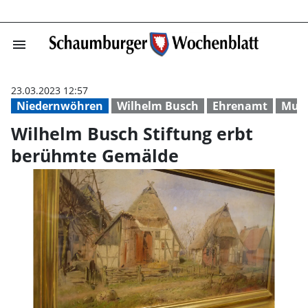
menu
Wilhelm Busch S
23.03.2023 12:57
Niedernwöhren
Wilhelm Busch
Ehrenamt
Mus
Wilhelm Busch Stiftung erbt
berühmte Gemälde