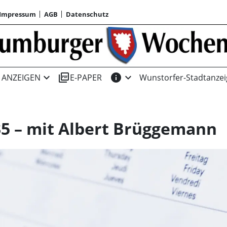
Impressum
AGB
Datenschutz
expand_more
picture_as_pdf
info
expand_more
ANZEIGEN
E-PAPER
Wunstorfer-Stadtanzei
835 – mit Albert Brüggemann