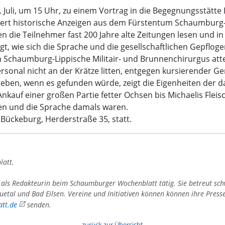
Juli, um 15 Uhr, zu einem Vortrag in die Begegnungsstätte
ntiert historische Anzeigen aus dem Fürstentum Schaumburg
n die Teilnehmer fast 200 Jahre alte Zeitungen lesen und i
t, wie sich die Sprache und die gesellschaftlichen Gepflog
ch Schaumburg-Lippische Militair- und Brunnenchirurgus attes
onal nicht an der Krätze litten, entgegen kursierender Ger
eben, wenn es gefunden würde, zeigt die Eigenheiten der d
nkauf einer großen Partie fetter Ochsen bis Michaelis Flei
ten und die Sprache damals waren.
 Bückeburg, Herderstraße 35, statt.
latt.
4 als Redakteurin beim Schaumburger Wochenblatt tätig. Sie betreut sc
uetal und Bad Eilsen. Vereine und Initiativen können können ihre Press
tt.de
senden.
zurück zur Übersicht