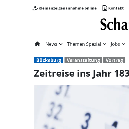
how_to_reg
contact_page
Kleinanzeigenannahme online
Kontakt
home
expand_more
expand_more
expand_more
News
Themen Spezial
Jobs
Bückeburg
Veranstaltung
Vortrag
Zeitreise ins Jahr 1