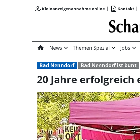
how_to_reg
contact_page
Kleinanzeigenannahme online
Kontakt
home
expand_more
expand_more
expand_more
News
Themen Spezial
Jobs
Bad Nenndorf
Bad Nenndorf ist bunt
20 Jahre erfolgreich