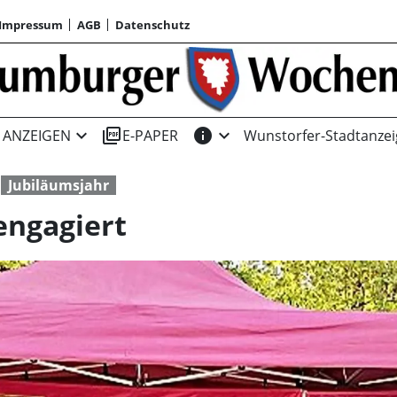
Impressum
AGB
Datenschutz
expand_more
picture_as_pdf
info
expand_more
ANZEIGEN
E-PAPER
Wunstorfer-Stadtanzei
Jubiläumsjahr
 engagiert