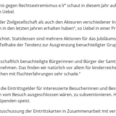
is gegen Rechtsextremismus e.V“ schaut in diesem Jahr auf s
n Uebel.
er Zivilgesellschaft als auch den Akteuren verschiedener Ins
in den letzten Jahren erhalten haben“, so Uebel in einer P
ichtet. Stattdessen sind mehrere Aktionen für das Jubiläumsj
 Teilhabe der Tendenz zur Ausgrenzung benachteiligter Gru
tschaftlich benachteiligte Bürgerinnen und Bürger der Sa
hmen. Das finden wir natürlich vor allem für kinderreiche
chen mit Fluchterfahrungen sehr schade.“
die Eintrittsgelder für interessierte Besucherinnen und B
en vom Besuch ausgeschlossen wären, zu subventionieren. H
 Spenden speist.
ezuschussung der Eintrittskarten in Zusammenarbeit mit vers