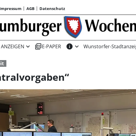
Impressum
AGB
Datenschutz
expand_more
picture_as_pdf
info
expand_more
ANZEIGEN
E-PAPER
Wunstorfer-Stadtanzei
it
ntralvorgaben“