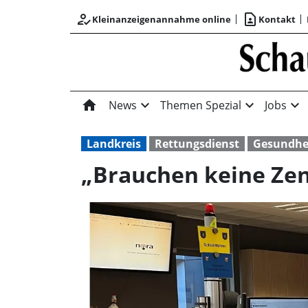
how_to_reg
contact_page
Kleinanzeigenannahme online
Kontakt
home
expand_more
expand_more
expand_more
News
Themen Spezial
Jobs
Landkreis
Rettungsdienst
Gesundhe
„Brauchen keine Ze