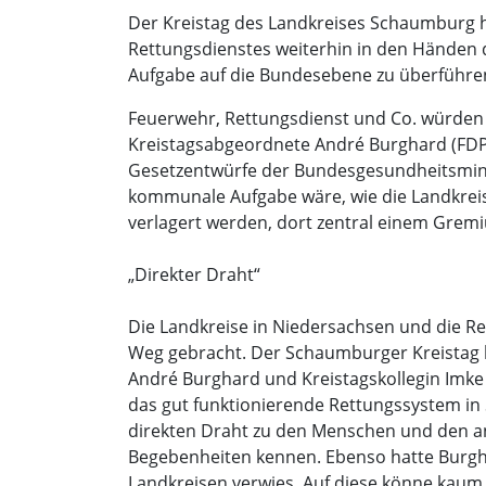
Der Kreistag des Landkreises Schaumburg ha
Rettungsdienstes weiterhin in den Händen 
Aufgabe auf die Bundesebene zu überführe
Feuerwehr, Rettungsdienst und Co. würden 
Kreistagsabgeordnete André Burghard (FDP)
Gesetzentwürfe der Bundesgesundheitsminist
kommunale Aufgabe wäre, wie die Landkreis
verlagert werden, dort zentral einem Gre
„Direkter Draht“
Die Landkreise in Niedersachsen und die R
Weg gebracht. Der Schaumburger Kreistag be
André Burghard und Kreistagskollegin I
das gut funktionierende Rettungssystem in
direkten Draht zu den Menschen und den an
Begebenheiten kennen. Ebenso hatte Burgh
Landkreisen verwies. Auf diese könne kau