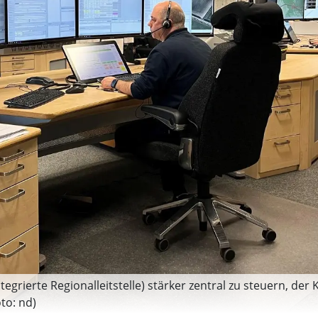
grierte Regionalleitstelle) stärker zentral zu steuern, der K
to: nd)