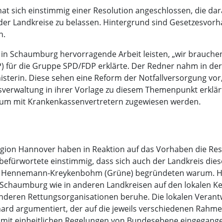
t sich einstimmig einer Resolution angeschlossen, die dara
der Landkreise zu belassen. Hintergrund sind Gesetzesvor
n.
in Schaumburg hervorragende Arbeit leisten, „wir brauchen
 für die Gruppe SPD/FDP erklärte. Der Redner nahm in der 
erin. Diese sehen eine Reform der Notfallversorgung vor, 
verwaltung in ihrer Vorlage zu diesem Themenpunkt erklärt
mium mit Krankenkassenvertretern zugewiesen werden.
egion Hannover haben in Reaktion auf das Vorhaben die Res
fürwortete einstimmig, dass sich auch der Landkreis diese
mke Hennemann-Kreykenbohm (Grüne) begründeten warum. 
 Schaumburg wie in anderen Landkreisen auf den lokalen Ke
deren Rettungsorganisationen beruhe. Die lokalen Verantw
ard argumentiert, der auf die jeweils verschiedenen Rahm
m mit einheitlichen Regelungen von Bundesebene eingegang