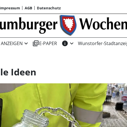
Impressum
AGB
Datenschutz
expand_more
picture_as_pdf
info
expand_more
ANZEIGEN
E-PAPER
Wunstorfer-Stadtanzei
le Ideen