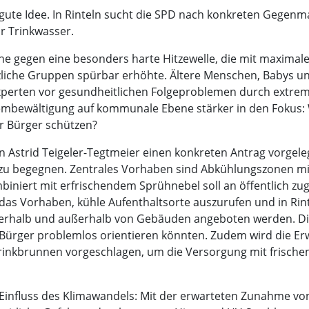
 gute Idee. In Rinteln sucht die SPD nach konkreten Gegen
r Trinkwasser.
che gegen eine besonders harte Hitzewelle, die mit maxi
etzliche Gruppen spürbar erhöhte. Ältere Menschen, Babys
xperten vor gesundheitlichen Folgeproblemen durch extr
lembewältigung auf kommunale Ebene stärker in den Fokus: 
r Bürger schützen?
n Astrid Teigeler-Tegtmeier einen konkreten Antrag vorgeleg
zu begegnen. Zentrales Vorhaben sind Abkühlungszonen mi
biniert mit erfrischendem Sprühnebel soll an öffentlich z
as Vorhaben, kühle Aufenthaltsorte auszurufen und in Rint
nerhalb und außerhalb von Gebäuden angeboten werden. Die
Bürger problemlos orientieren könnten. Zudem wird die Erw
Trinkbrunnen vorgeschlagen, um die Versorgung mit frisch
influss des Klimawandels: Mit der erwarteten Zunahme von