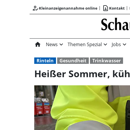
how_to_reg
contact_page
Kleinanzeigenannahme online
Kontakt
home
expand_more
expand_more
expand_more
News
Themen Spezial
Jobs
Rinteln
Gesundheit
Trinkwasser
Heißer Sommer, küh