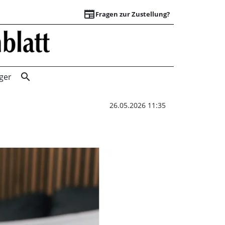
newspaper
Fragen zur Zustellung?
Finger weg von de
search
ger
26.05.2026 11:35