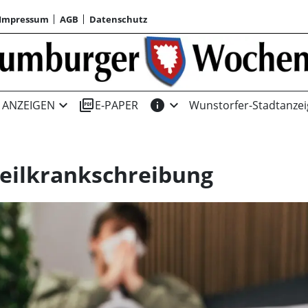
Impressum
AGB
Datenschutz
expand_more
picture_as_pdf
info
expand_more
ANZEIGEN
E-PAPER
Wunstorfer-Stadtanzei
Teilkrankschreibung