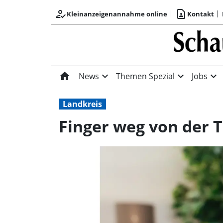
how_to_reg
contact_page
Kleinanzeigenannahme online
Kontakt
home
expand_more
expand_more
expand_more
News
Themen Spezial
Jobs
Landkreis
Finger weg von der 