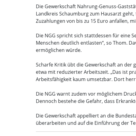
Hannover. Eine Senkung der Mehrwertsteue
Die Gewerkschaft Nahrung-Genuss-Gaststätt
lehnt die NGG die geplante Teilkrankschreib
Landkreis Schaumburg zum Hausarzt geht, f
Zuzahlungen von bis zu 15 Euro anfallen, mi
Die NGG spricht sich stattdessen für eine 
Menschen deutlich entlasten“, so Thom. Da
ermöglichen würde.
Scharfe Kritik übt die Gewerkschaft an der 
etwa mit reduzierter Arbeitszeit. „Das ist 
Arbeitsfähigkeit kaum umsetzbar. Dort herr
Die NGG warnt zudem vor möglichem Druck a
Dennoch bestehe die Gefahr, dass Erkrankte
Die Gewerkschaft appelliert an die Bundes
überarbeiten und auf die Einführung der Te