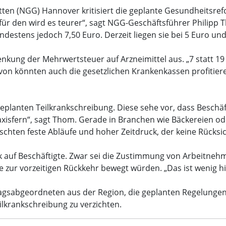
r auf Arzneimittel von 19 auf 7 Prozent könne Patienten 
en (NGG) Hannover kritisiert die geplante Gesundheitsre
ung ab. (Foto: Tobias Seifert)
ür den wird es teurer“, sagt NGG-Geschäftsführer Philipp
ndestens jedoch 7,50 Euro. Derzeit liegen sie bei 5 Euro und
Senkung der Mehrwertsteuer auf Arzneimittel aus. „7 statt 
von könnten auch die gesetzlichen Krankenkassen profitie
geplanten Teilkrankschreibung. Diese sehe vor, dass Beschäf
praxisfern“, sagt Thom. Gerade in Branchen wie Bäckereien od
schten feste Abläufe und hoher Zeitdruck, der keine Rücksi
uf Beschäftigte. Zwar sei die Zustimmung von Arbeitnehm
 zur vorzeitigen Rückkehr bewegt würden. „Das ist wenig hi
tagsabgeordneten aus der Region, die geplanten Regelung
ilkrankschreibung zu verzichten.