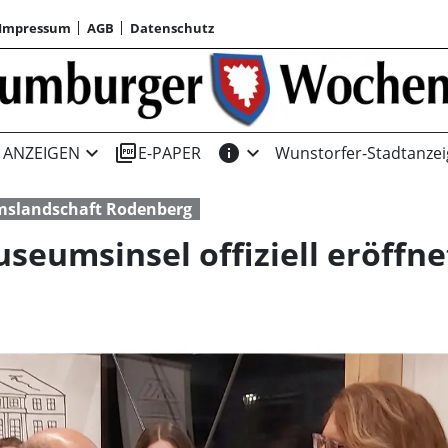
Impressum
AGB
Datenschutz
expand_more
picture_as_pdf
info
expand_more
ANZEIGEN
E-PAPER
Wunstorfer-Stadtanzei
mslandschaft Rodenberg
useumsinsel offiziell eröffne