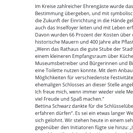
Im Kreise zahlreicher Ehrengäste wurde da
Bestimmung übergeben, und mit symbolische
die Zukunft der Einrichtung in die Hände 
auch das Inselfoyer leiten und mit Leben er
Davon wurden 66 Prozent der Kosten über d
historische Mauern und 400 Jahre alte Pfla
„Wenn das Rathaus die gute Stube der Stadt 
einem kleineren Empfangsraum über Küche u
Museumsbetreiber und Bürgerinnen und Bürg
eine Toilette nutzen konnte. Mit dem Anb
Möglichkeiten für verschiedenste Festivität
ehemaligen Schlosses an dieser Stelle ange
Ich freue mich, wenn immer wieder viele M
viel Freude und Spaß machen.“
Bettina Schwarz dankte für die Schlüsselüb
erfahren dürfen“. Es sei ein etwas langer 
sich gelohnt. Wir stehen heute in einem s
gegenüber den Initiatoren fügte sie hinzu: 