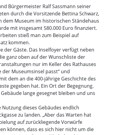
und Bürgermeister Ralf Sassmann seiner
ten durch die Vorsitzende Bettina Schwarz,
eben dem Museum im historischen Ständehaus
urde mit insgesamt 580.000 Euro finanziert.
rbeiten stieß man zum Beispiel auf
nsatz kommen.
de der Gäste. Das Inselfoyer verfügt neben
ie ganz oben auf der Wunschliste der
anstaltungen nur im Keller des Rathauses
e der Museumsinsel passt“ und
 mit dem an die 400-jährige Geschichte des
Feste gegeben hat. Ein Ort der Begegnung.
s Gebäude lange gesegnet bleiben und uns
ie Nutzung dieses Gebäudes endlich
ckgasse zu landen. „Aber das Warten hat
pielung auf zurückliegende Vorwürfe
gen können, dass es sich hier nicht um die