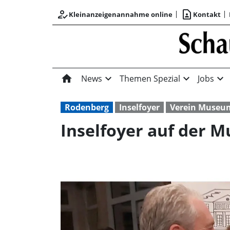
how_to_reg
contact_page
Kleinanzeigenannahme online
Kontakt
home
expand_more
expand_more
expand_more
News
Themen Spezial
Jobs
Rodenberg
Inselfoyer
Verein Museu
Inselfoyer auf der M