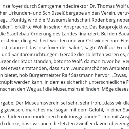
s Inselfoyer durch Samtgemeindedirektor Dr. Thomas Wolf 
r Urkunden- und Schlüsselübergabe an den Verein, vertre
gelegt. „Künftig wird die Museumslandschaft Rodenberg n
füllen“, erklärte Wolf in seiner Ansprache. Das Bauprojekt w
ie Städtebauförderung des Landes finanziert. Bei den Baua
stersteine, die gesichert wurden und vor Ort wieder zum Ei
ist, dann ist das Inselfoyer der Salon“, sagte Wolf zur Freu
nd Sanitäreinrichtungen. Gerade die Toiletten waren es, d
er der Stadt standen, betonte Wolf, da man zuvor bei Ver
au sei etwas entstanden, dass zum „wunderschönen Ambient
en bietet, hob Bürgermeister Ralf Sassmann hervor. „Etwas,
knüpft werden kann, in dem es sicherlich unterschiedliche 
enschen den Weg auf die Museumsinsel finden. Möge diese
ergabe. Der Museumsverein sei sehr, sehr froh, „dass wir d
Weg gewesen, manches mal sogar mit dem Gefühl, in einer Sa
ehr schicken und modernen Funktionsgebäude.“ Und mit Ans
„Ich denke, dass wir auch die letzten Zweifler davon überzeu