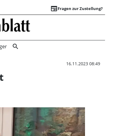
newspaper
Fragen zur Zustellung?
Inselfoyer auf der
search
ger
16.11.2023 08:49
t