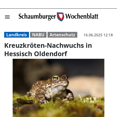
menu
Kreuzkröten-Na
Landkreis
NABU
Artenschutz
16.06.2025 12:18
Kreuzkröten-Nachwuchs in
Hessisch Oldendorf