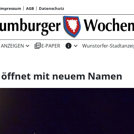
Impressum
AGB
Datenschutz
expand_more
picture_as_pdf
info
expand_more
ANZEIGEN
E-PAPER
Wunstorfer-Stadtanzei
ln öffnet mit neuem Namen