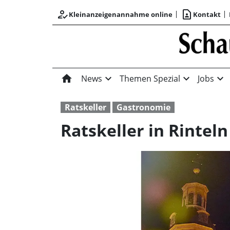
how_to_reg
contact_page
Kleinanzeigenannahme online
Kontakt
home
expand_more
expand_more
expand_more
News
Themen Spezial
Jobs
Ratskeller
Gastronomie
Ratskeller in Rinte