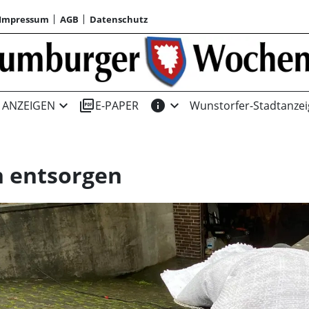
Impressum
AGB
Datenschutz
expand_more
picture_as_pdf
info
expand_more
ANZEIGEN
E-PAPER
Wunstorfer-Stadtanzei
n entsorgen