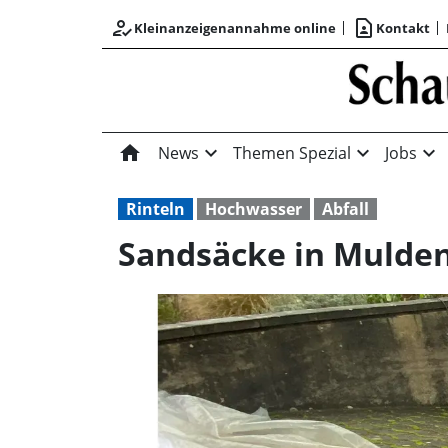
how_to_reg
contact_page
Kleinanzeigenannahme online
Kontakt
home
expand_more
expand_more
expand_more
News
Themen Spezial
Jobs
Rinteln
Hochwasser
Abfall
Sandsäcke in Mulde