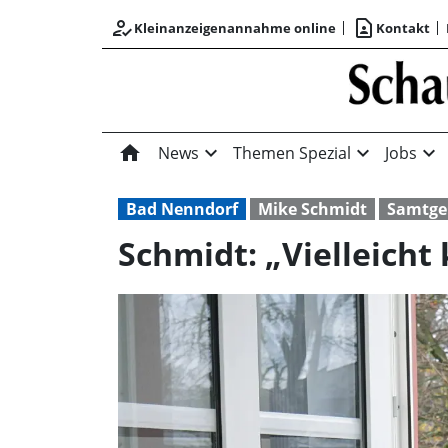
how_to_reg
contact_page
Kleinanzeigenannahme online
Kontakt
home
expand_more
expand_more
expand_more
News
Themen Spezial
Jobs
Bad Nenndorf
Mike Schmidt
Samtge
Schmidt: „Vielleicht