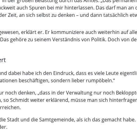
er in der großen Belastung durch das Amtes. „Das permane
tückweit auch Spuren bei mir hinterlassen. Das darf man an d
 der Zeit, an sich selbst zu denken – und dann tatsächlich 
gewesen, erklärt er. Er kommuniziere auch weiterhin auf all
Das gehöre zu seinem Verständnis von Politik. Doch von d
ert
 dabei habe ich den Eindruck, dass es viele Leute eigentlich
mationen beschäftigen, sondern lieber rumpöbeln.“
nur noch denken, „dass in der Verwaltung nur noch Beklopp
 so Schmidt weiter erklärend, müsse man sich hinterfrage
rreichen.
die Stadt und die Samtgemeinde, als ich das gemacht habe. M
der.