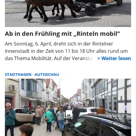
Ab in den Frühling mit „Rinteln mobil”
Am Sonntag, 6. April, dreht sich in der Rintelner
Innenstadt in der Zeit von 11 bis 18 Uhr alles rund um
das Thema Mobilität. Auf der Veranstaltung „Rinteln
mobil” erwartet die Besucher eine Vielzahl von Zwei-
und Vierradhändlern und die dazugehörenden
STADTHAGEN
AUTOSCHAU
Informations- und Zubehörstände. Eine große Rolle
wird hierbei die E-Mobilität und Nachhaltigkeit spielen.
Einige Oldtimer und historische Fahrzeuge werden
zudem in der Fußgängerzone zu bewundern sein. Auf
dem Kollegienplatz werden das THW und die
Arbeitsgemeinschaft Hochwasserschutz an ihren
Informationsständen von ihrer Arbeit berichten,
Aktionen anbieten und entsprechende Fahrzeuge