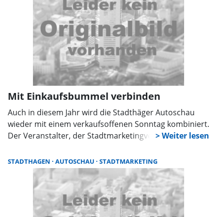
Mit Einkaufsbummel verbinden
Auch in diesem Jahr wird die Stadthäger Autoschau
wieder mit einem verkaufsoffenen Sonntag kombiniert.
Der Veranstalter, der Stadtmarketingverein
Stadthagen, lädt also nicht nur zur Begutachtung der
Autos der beteiligten Händler ein, sondern ebenso
STADTHAGEN
AUTOSCHAU
STADTMARKETING
zum Shoppingbummel durch die Innenstadt.