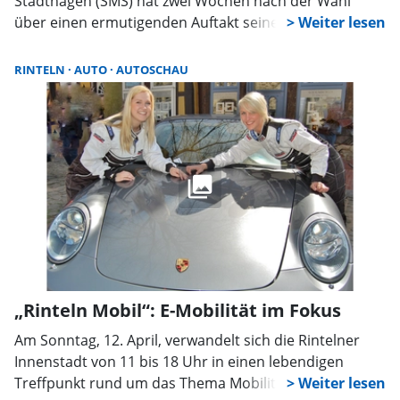
Stadthagen (SMS) hat zwei Wochen nach der Wahl
über einen ermutigenden Auftakt seiner Amtszeit
informiert. So wird die Autoschau 2026 doch
stattfinden, auch gestalte sich die Zusammenarbeit mit
RINTELN
AUTO
AUTOSCHAU
der Stadt „sehr konstruktiv“.
„Rinteln Mobil“: E-Mobilität im Fokus
Am Sonntag, 12. April, verwandelt sich die Rintelner
Innenstadt von 11 bis 18 Uhr in einen lebendigen
Treffpunkt rund um das Thema Mobilität. „Rinteln