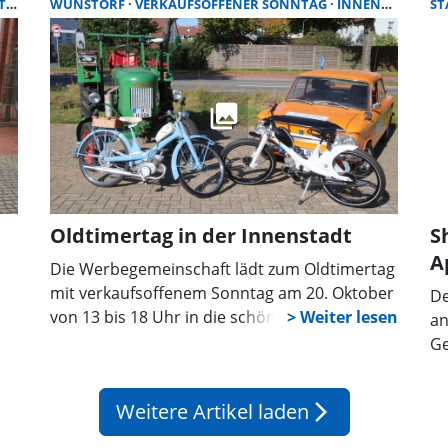
G
WUNSTORF
VERKAUFSOFFENER SONNTAG
INNENSTADT
S
seiner guten Seite mit angenehmen
Temperaturen und vor allem blieb es trocken.
Oldtimertag in der Innenstadt
S
A
Die Werbegemeinschaft lädt zum Oldtimertag
mit verkaufsoffenem Sonntag am 20. Oktober
De
von 13 bis 18 Uhr in die schönste Innenstadt
an
der Region ein. Die Besucher können sich auf
Ge
ein attraktives Angebot und auch
bu
Schnäppchen freuen, die Händler haben sich
Hö
Weitere Artikel laden
arrow_forward_ios
bestens vorbereitet.
de
de