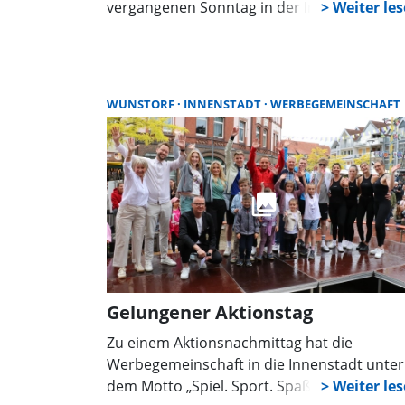
vergangenen Sonntag in der Innenstadt so
auf dem Gelände der Stadtwerke
stattgefunden. Ein besonderes Jubiläum tra
dabei auf ein starkes Miteinander.
WUNSTORF
INNENSTADT
WERBEGEMEINSCHAFT
Gelungener Aktionstag
Zu einem Aktionsnachmittag hat die
Werbegemeinschaft in die Innenstadt unter
dem Motto „Spiel. Sport. Spaß“ eingeladen.