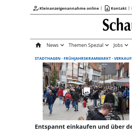
how_to_reg
contact_page
Kleinanzeigenannahme online
Kontakt
home
expand_more
expand_more
expand_more
News
Themen Spezial
Jobs
STADTHAGEN
FRÜHJAHRSKRAMMARKT
VERKAUFSOFFENER SONNT
Entspannt einkaufen und über d