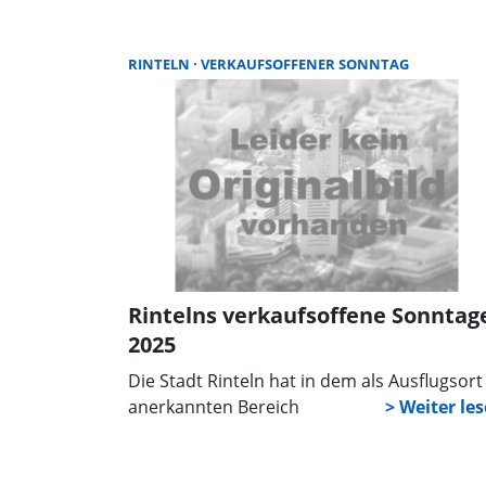
Bis auf wenige Regentropfen während der
Modenschau zeigte sich das Wetter von
seiner guten Seite.
RINTELN
VERKAUFSOFFENER SONNTAG
Rintelns verkaufsoffene Sonntag
2025
Die Stadt Rinteln hat in dem als Ausflugsort
anerkannten Bereich