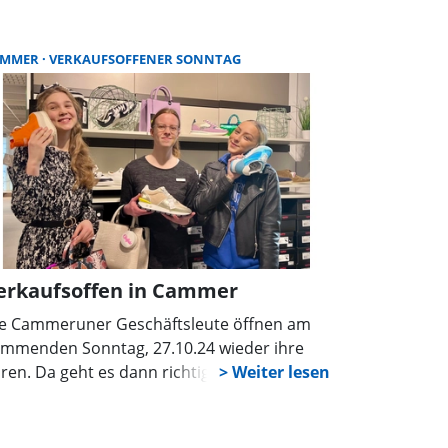
m 8. April, von 14 Uhr bis 18 Uhr einen
chertrödelmarkt in der Stadtbücherei
bernstraße 44).
AMMER
VERKAUFSOFFENER SONNTAG
erkaufsoffen in Cammer
e Cammeruner Geschäftsleute öffnen am
mmenden Sonntag, 27.10.24 wieder ihre
ren. Da geht es dann richtig rund. „Wir
iern, dass die Baustelle weg ist. Endlich
eder freie Fahrt nach Cammer”, freut sich
ilipp Niemann vom Schuhhaus Niemann.