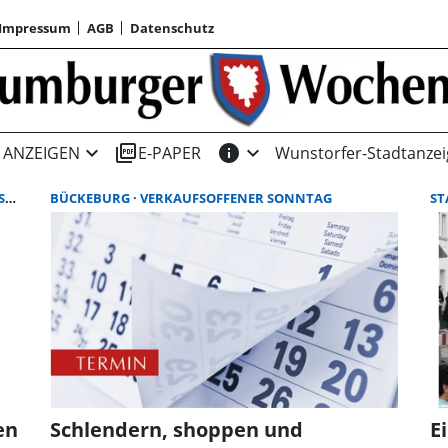
Impressum
AGB
Datenschutz
expand_more
picture_as_pdf
info
expand_more
ANZEIGEN
E-PAPER
Wunstorfer-Stadtanzei
AG
BÜCKEBURG
VERKAUFSOFFENER SONNTAG
S
en
Schlendern, shoppen und
E