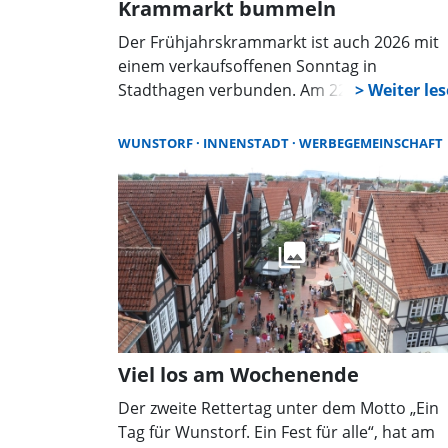
Krammarkt bummeln
Der Frühjahrskrammarkt ist auch 2026 mit
einem verkaufsoffenen Sonntag in
Stadthagen verbunden. Am 22. März ergibt
sich so die Möglichkeit, ganz entspannt zu
einer Shoppingtour durch die Kreisstadt
WUNSTORF
INNENSTADT
WERBEGEMEINSCHAFT
aufzubrechen.
Viel los am Wochenende
Der zweite Rettertag unter dem Motto „Ein
Tag für Wunstorf. Ein Fest für alle“, hat am