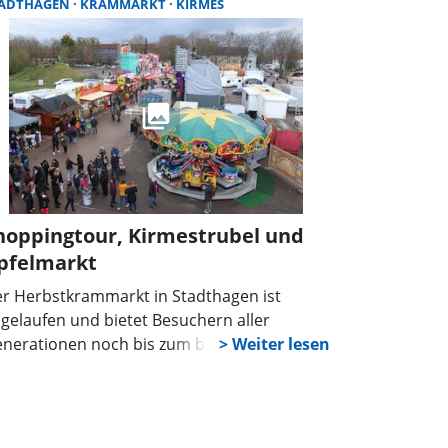
TADTHAGEN
KRAMMARKT
KIRMES
hoppingtour, Kirmestrubel und
pfelmarkt
r Herbstkrammarkt in Stadthagen ist
gelaufen und bietet Besuchern aller
nerationen noch bis zum bis 22. Oktober
nten Kirmestrubel. Einen besonderen
hepunkt setzt dabei auch in diesem Jahr
r verkaufsoffene Sonntag, der zudem mit
m Apfelmarkt kombiniert ist.