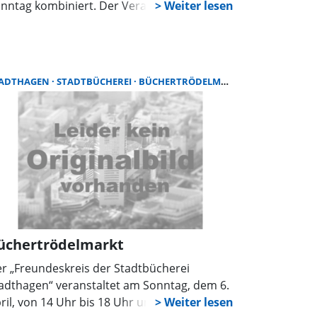
nntag kombiniert. Der Veranstalter, der
adtmarketingverein Stadthagen, lädt also
cht nur zur Begutachtung der Autos der
teiligten Händler ein, sondern ebenso zum
oppingbummel durch die Innenstadt.
TADTHAGEN
STADTBÜCHEREI
BÜCHERTRÖDELMARKT
üchertrödelmarkt
r „Freundeskreis der Stadtbücherei
adthagen“ veranstaltet am Sonntag, dem 6.
ril, von 14 Uhr bis 18 Uhr und am Dienstag,