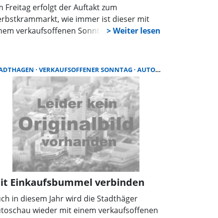
 Freitag erfolgt der Auftakt zum
rbstkrammarkt, wie immer ist dieser mit
nem verkaufsoffenen Sonntag verbunden.
 ergibt sich am Sonntag, am 19. Oktober,
ne günstige Gelegenheit, ganz entspannt
m Alltagsstress durch die Stadthäger
TADTHAGEN
VERKAUFSOFFENER SONNTAG
AUTOSCHAU
schäfte zu bummeln.
it Einkaufsbummel verbinden
ch in diesem Jahr wird die Stadthäger
toschau wieder mit einem verkaufsoffenen