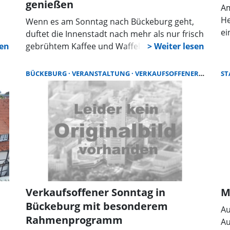
genießen
Am
He
Wenn es am Sonntag nach Bückeburg geht,
ei
duftet die Innenstadt nach mehr als nur frisch
So
gebrühtem Kaffee und Waffeln. Zwischen den
ei
historischen Fassaden und Schaufenstern
vo
rollen ab 13 Uhr die Foodtrucks an, wenn
BÜCKEBURG
VERANSTALTUNG
VERKAUFSOFFENER SONNTAG
S
Ge
unter dem Motto „Streetfoodmarkt trifft
Shopping“ beziehungsweise „Bückeburg isst
besonders“ ein kulinarischer Sonntag mit
Einkaufsbummel kombiniert wird.
Verkaufsoffener Sonntag in
M
Bückeburg mit besonderem
Au
Rahmenprogramm
Au