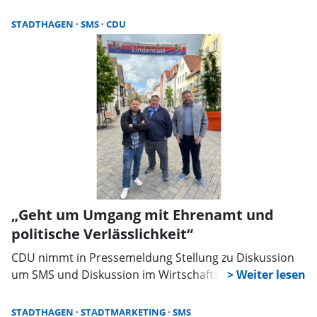
Spontan-Picknick-Veranstaltung in den Landesberg
´schen Hof.
STADTHAGEN
SMS
CDU
„Geht um Umgang mit Ehrenamt und
politische Verlässlichkeit“
CDU nimmt in Pressemeldung Stellung zu Diskussion
um SMS und Diskussion im Wirtschaftsausschuss
STADTHAGEN
STADTMARKETING
SMS