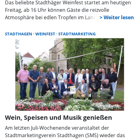
Das beliebte Stadthäger Weinfest startet am heutigen
Freitag, ab 16 Uhr können Gäste die reizvolle
Atmosphäre bei edlen Tropfen im Landesberg´schen
Hof genießen. Dem veranstaltenden
Stadtmarketingverein Stadthagen (SMS) gelang es, eine
STADTHAGEN
WEINFEST
STADTMARKETING
Reihe von Ausstellern für die beliebte Veranstaltung zu
gewinnen, die eine ausgewählte Palette an Weinen und
weiteren Getränken sowie schmackhafte Gerichte
anbieten.
Wein, Speisen und Musik genießen
Am letzten Juli-Wochenende veranstaltet der
Stadtmarketingverein Stadthagen (SMS) wieder das