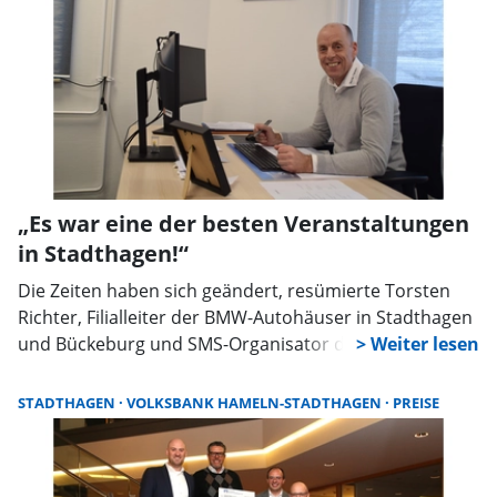
„Es war eine der besten Veranstaltungen
in Stadthagen!“
Die Zeiten haben sich geändert, resümierte Torsten
Richter, Filialleiter der BMW-Autohäuser in Stadthagen
und Bückeburg und SMS-Organisator der
Traditionsveranstaltung im Gespräch mit dem
Schaumburger Wochenblatt. „Man soll aufhören, wenn
STADTHAGEN
VOLKSBANK HAMELN-STADTHAGEN
PREISE
es am Schönsten ist!“ Mit diesen Worten blickte Richter
zurück auf über 20 Jahre Autoschau in Stadthagen. Er
erinnert sich noch an Veranstaltungen Ende der