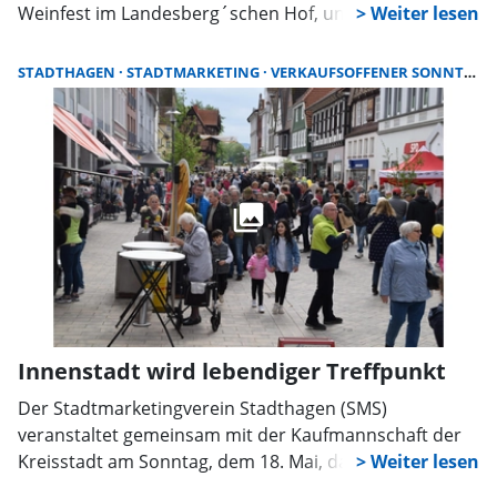
Weinfest im Landesberg´schen Hof, unterstützt durch
eine ganze Reihe von Sponsoren. Heimische und
auswärtige Aussteller werden den Gästen eine breite
STADTHAGEN
STADTMARKETING
VERKAUFSOFFENER SONNTAG
Auswahl von Weinen und weiteren edlen Tropfen
sowie dazu passenden Speisen anbieten.
Innenstadt wird lebendiger Treffpunkt
Der Stadtmarketingverein Stadthagen (SMS)
veranstaltet gemeinsam mit der Kaufmannschaft der
Kreisstadt am Sonntag, dem 18. Mai, das zweite
Pflasterfest. Nachdem der Auftakt im Vorjahr