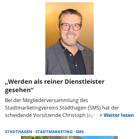
„Werden als reiner Dienstleister
gesehen“
Bei der Mitgliederversammlung des
Stadtmarketingvereins Stadthagen (SMS) hat der
scheidende Vorsitzende Christoph Jäger seinem Ärger
über Ablauf und Ergebnis der letzten Sitzung des
Wirtschaftsausschusses Luft gemacht. Er kritisierte
STADTHAGEN
STADTMARKETING
SMS
dabei die Mehrheitsgruppe SPD/Grüne scharf, brachte