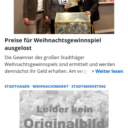
Preise für Weihnachtsgewinnspiel
ausgelost
Die Gewinner des großen Stadthäger
Weihnachtsgewinnspiels sind ermittelt und werden
demnächst ihr Geld erhalten. Am vergangenen
Donnerstag erfolgte die Ziehung in der Hauptstelle der
Volksbank Hameln-Stadthagen in der Kreisstadt.
STADTHAGEN
WEIHNACHSMARKT
STADTMARKETING