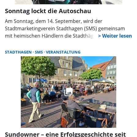
Sonntag lockt die Autoschau
Am Sonntag, dem 14. September, wird der
Stadtmarketingverein Stadthagen (SMS) gemeinsam
mit heimischen Händlern die Stadthäger Autoschau
organisieren. So verwandelt sich von 11 Uhr bis 18 Uhr
ein Teil des Marktplatzes sowie der Obern- und der
STADTHAGEN
SMS
VERANSTALTUNG
Niedernstraße in einen großen Open-Air-Autosalon.
Dies wird ergänzt um den Verkaufsoffenen Sonntag
von 13 Uhr bis 18.
Sundowner – eine Erfolgsgeschichte seit