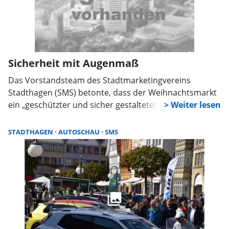
Sicherheit mit Augenmaß
Das Vorstandsteam des Stadtmarketingvereins
Stadthagen (SMS) betonte, dass der Weihnachtsmarkt
ein „geschützter und sicher gestalteter
Veranstaltungsort“ bleibe. „Das ausgewogene
Sicherheitskonzept wurde in enger Zusammenarbeit
STADTHAGEN
AUTOSCHAU
SMS
mit der Stadtverwaltung entwickelt und umgesetzt“,
heißt es in einer Pressemitteilung.