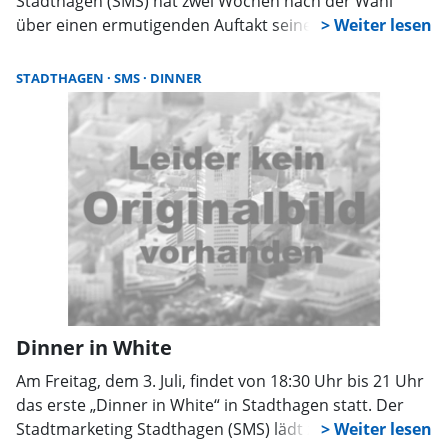
Stadthagen (SMS) hat zwei Wochen nach der Wahl
über einen ermutigenden Auftakt seiner Amtszeit
informiert. So wird die Autoschau 2026 doch
stattfinden, auch gestalte sich die Zusammenarbeit mit
STADTHAGEN
SMS
DINNER
der Stadt „sehr konstruktiv“.
Dinner in White
Am Freitag, dem 3. Juli, findet von 18:30 Uhr bis 21 Uhr
das erste „Dinner in White“ in Stadthagen statt. Der
Stadtmarketing Stadthagen (SMS) lädt zu dieser