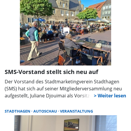
unter anderem sein Unverständnis dafür zum
Ausdruck, dass eine Vertreterin der städtischen
Wirtschaftsförderung nicht direkt ins Vorstandsteam
des SMS eingebunden werden soll.
SMS-Vorstand stellt sich neu auf
Der Vorstand des Stadtmarketingverein Stadthagen
(SMS) hat sich auf seiner Mitgliederversammlung neu
aufgestellt, Juliane Djouimai als Vorsitzende und Ilca
Foraita als ihre Stellvertreterin übernehmen zentrale
Posten. Das Team möchte verstärkt auch private
STADTHAGEN
AUTOSCHAU
VERANSTALTUNG
Mitglieder werben sowie weitere Unterstützer für die
organisatorische Arbeit gewinnen.