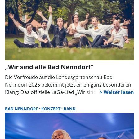
„Wir sind alle Bad Nenndorf“
Die Vorfreude auf die Landesgartenschau Bad
Nenndorf 2026 bekommt jetzt einen ganz besonderen
Klang: Das offizielle LaGa-Lied „Wir sind alle Bad
Nenndorf“ ist ab sofort auf allen bekannten Musik-
Streaming-Plattformen verfügbar.
BAD NENNDORF
KONZERT
BAND