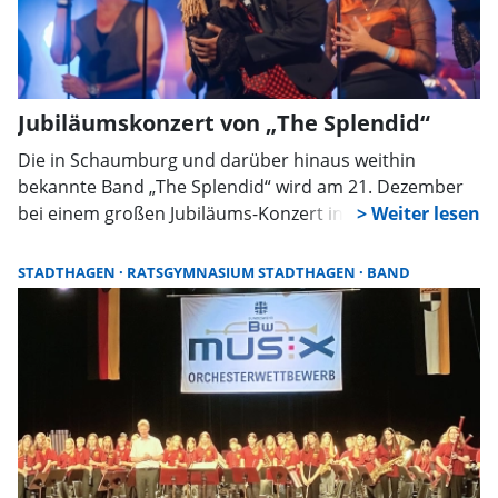
Jubiläumskonzert von „The Splendid“
Die in Schaumburg und darüber hinaus weithin
bekannte Band „The Splendid“ wird am 21. Dezember
bei einem großen Jubiläums-Konzert in der
Wandelhalle in Bad Nenndorf auftreten. Auf einem
mitreißenden Abend soll das 20-jährige Bestehen der
STADTHAGEN
RATSGYMNASIUM STADTHAGEN
BAND
Formation gefeiert werden, fast alle Musiker aus
früheren Besetzungen werden mitwirken.