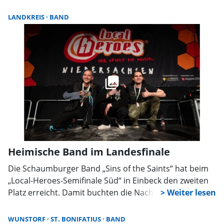
in Sachsenhagen zusammen. Dieses wird am
Sonnabend, dem 9. Mai, um 14.30 Uhr beginnen.
LANDKREIS
BAND
Heimische Band im Landesfinale
Die Schaumburger Band „Sins of the Saints“ hat beim
„Local-Heroes-Semifinale Süd“ in Einbeck den zweiten
Platz erreicht. Damit buchten die Nachwuchsmusiker
das Ticket für das Labdesfinale in Hannover.
WUNSTORF
ST. BONIFATIUS
BAND