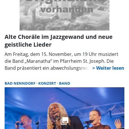
Alte Choräle im Jazzgewand und neue
geistliche Lieder
Am Freitag, dem 15. November, um 19 Uhr musiziert
die Band „Maranatha“ im Pfarrheim St. Joseph. Die
Band präsentiert ein abwechslungsreiches Programm,
in dem sich alte Choräle sowie moderne christliche
und weltliche Songs miteinander verbinden.
BAD NENNDORF
KONZERT
BAND