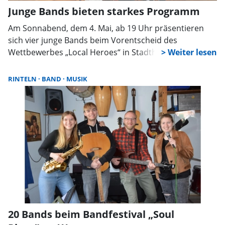
Junge Bands bieten starkes Programm
Am Sonnabend, dem 4. Mai, ab 19 Uhr präsentieren
sich vier junge Bands beim Vorentscheid des
Wettbewerbes „Local Heroes“ in Stadthagen. Die
Zuschauer können sich beim Abend im Kulturzentrum
„Alte Polizei Stadthagen“ auf einen spannenden Genre-
RINTELN
BAND
MUSIK
Mix freuen und selbst an der Entscheidung teilhaben,
welche Künstler die nächste Wettbewerbsebene
erreichen.
20 Bands beim Bandfestival „Soul