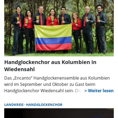
Spitzenplatz in der Deutschen Amateurorchesterszene.
Handglockenchor aus Kolumbien in
Wiedensahl
Das „Encanto“ Handglockenensemble aus Kolumbien
wird im September und Oktober zu Gast beim
Handglockenchor Wiedensahl sein. Die Musiker aus
dem südamerikanischen Land werden während ihres
Aufenthaltes mehrere Konzerte geben, darunter
LANDKREIS
HANDGLOCKENCHOR
solche in Stadthagen, Bückeburg und Wiedensahl.