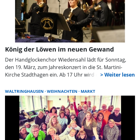
Originalkompositionen und unterhaltsame
Weihnachtsklassiker.
König der Löwen im neuen Gewand
Der Handglockenchor Wiedensahl lädt für Sonntag,
den 19. März, zum Jahreskonzert in die St. Martini-
Kirche Stadthagen ein. Ab 17 Uhr wird das Publikum
dabei die bekanntesten Songs aus dem Disney-Musical
„Der König der Löwen“ hören. Mit über 80 großen und
WALTRINGHAUSEN
WEIHNACHTEN
MARKT
kleinen Handglocken werden die Glöcknerinnen und
Glöckner die Stücke auf eine ganz neue Art und Weise
zu Gehör bringen. Freuen dürfen sich die Gäste auch
auf die Arie „Panis Angelicus“ in der Fassung des
französischen Komponisten César Franck. Außerdem
steht Musik aus dem Film „The Greatest Showman“