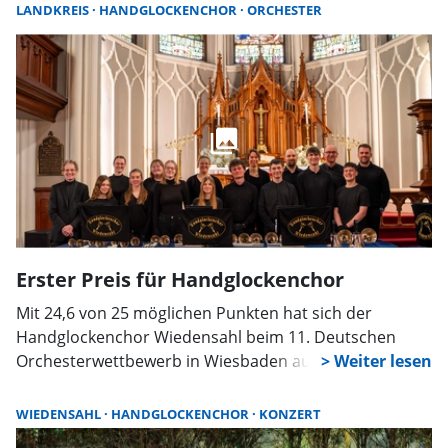
Stadthagen.
LANDKREIS
HANDGLOCKENCHOR
ORCHESTER
Erster Preis für Handglockenchor
Mit 24,6 von 25 möglichen Punkten hat sich der
Handglockenchor Wiedensahl beim 11. Deutschen
Orchesterwettbewerb in Wiesbaden auf den ersten
Platz in der „Offenen Kategorie“ geläutet. Die 18
Glöckner aus dem Wilhelm-Busch-Geburtsort
WIEDENSAHL
HANDGLOCKENCHOR
KONZERT
behaupteten damit zum vierten Mal in Folge ihren