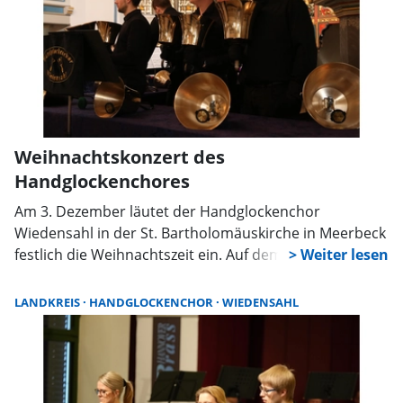
Weihnachtskonzert des
Handglockenchores
Am 3. Dezember läutet der Handglockenchor
Wiedensahl in der St. Bartholomäuskirche in Meerbeck
festlich die Weihnachtszeit ein. Auf dem Programm
stehen unter anderem die amerikanischen
Weihnachtschoräle „O Little Town of Bethlehem“ und
LANDKREIS
HANDGLOCKENCHOR
WIEDENSAHL
„Away in a Manger“. Auch der englische „Sussex
Charol“ wird mit über 80 geläuteten Glocken eine
besondere Klangpracht versprühen. Freuen dürfen
sich die Zuhörer zudem auf klangvolle