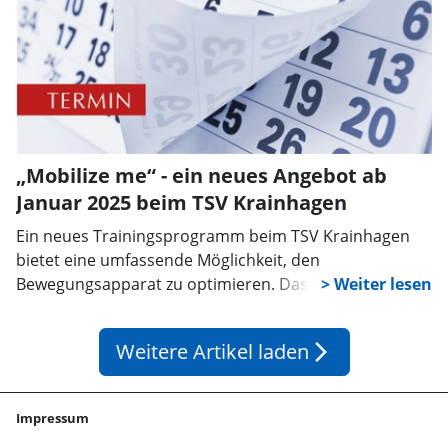
„Mobilize me“ - ein neues Angebot ab
Januar 2025 beim TSV Krainhagen
Ein neues Trainingsprogramm beim TSV Krainhagen
bietet eine umfassende Möglichkeit, den
Bewegungsapparat zu optimieren. Das einstündige
Training kombiniert gezielte Mobilisierungsübungen,
Stretching und Faszienarbeit, um die Beweglichkeit zu
Weitere Artikel laden
arrow_forward_ios
verbessern und das allgemeine Wohlbefinden zu
steigern. Das Programm gliedert sich in drei
Abschnitte: Zunächst werden die Gelenke von den
Impressum
Füßen bis zum Kopf sanft mobilisiert, um ihre