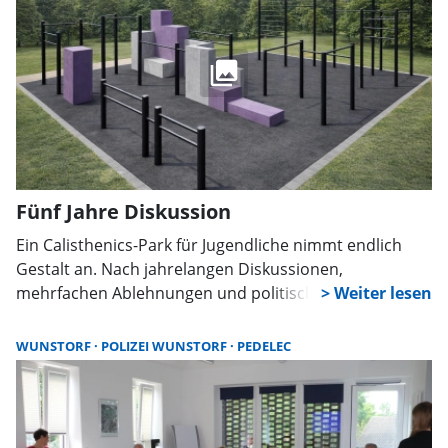
Fünf Jahre Diskussion
Ein Calisthenics-Park für Jugendliche nimmt endlich
Gestalt an. Nach jahrelangen Diskussionen,
mehrfachen Ablehnungen und politischem Ringen hat
der Ortsrat nun zugestimmt. Die Planung beginnt,
auch dank Förderanträgen und neu gefundenem
WUNSTORF
POLIZEI WUNSTORF
PEDELEC
Standort.