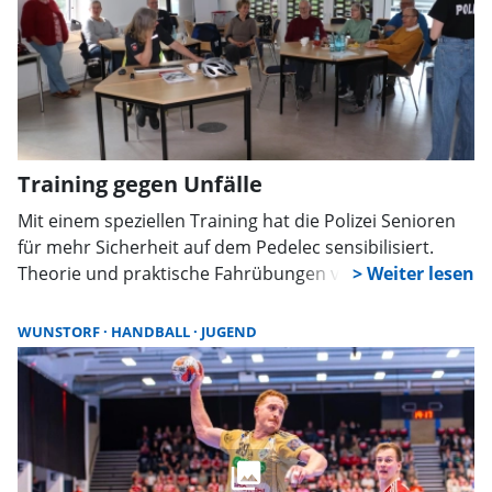
Training gegen Unfälle
Mit einem speziellen Training hat die Polizei Senioren
für mehr Sicherheit auf dem Pedelec sensibilisiert.
Theorie und praktische Fahrübungen vermittelten
wichtiges Wissen zu Helm, Bremsweg und Unfallrisiken.
Ziel ist es, Unfälle im Straßenverkehr zu vermeiden.
WUNSTORF
HANDBALL
JUGEND