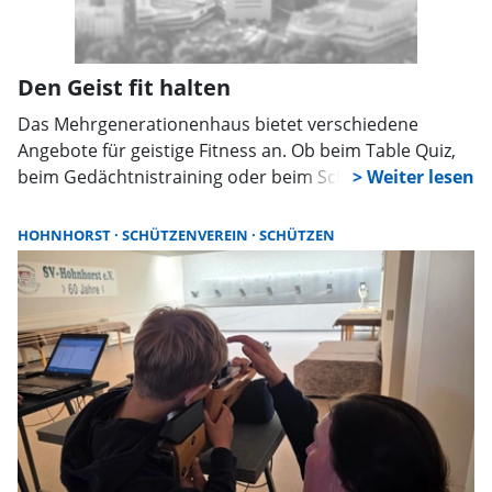
Den Geist fit halten
Das Mehrgenerationenhaus bietet verschiedene
Angebote für geistige Fitness an. Ob beim Table Quiz,
beim Gedächtnistraining oder beim Schach –
gemeinsames Denken, Rätseln und Spielen sorgt für
Abwechslung, Spaß und neue Begegnungen.
HOHNHORST
SCHÜTZENVEREIN
SCHÜTZEN