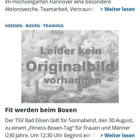
im Hochseilgarten Hannover eine besondere
Aktionswoche. Teamarbeit, Vertrauen und Spaß
stehen im Mittelpunkt des Sozialtrainings, das vom
Rotary-Club Garbsen-Wunstorf unterstützt wird.
HEESSEN
BOXEN
TRAINING
Fit werden beim Boxen
Der TSV Bad Eilsen lädt für Sonnabend, den 30.August,
zu einem „Fitness-Boxen-Tag“ für Frauen und Männer
Ü30 Jahre. Um 12:30 Uhr beginnt ein 150-minütiges