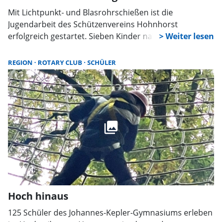
Mit Lichtpunkt- und Blasrohrschießen ist die
Jugendarbeit des Schützenvereins Hohnhorst
erfolgreich gestartet. Sieben Kinder nahmen am ersten
Training teil und zeigten schnell beachtliche
Leistungen. Der Verein setzt dabei bewusst auf
REGION
ROTARY CLUB
SCHÜLER
Gemeinschaft, Konzentration und Freude am Sport.
Hoch hinaus
125 Schüler des Johannes-Kepler-Gymnasiums erleben