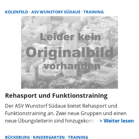
Fitness-Boxen in der Sporthalle im Heeßen.
KOLENFELD
ASV WUNSTORF SÜDAUE
TRAINING
Rehasport und Funktionstraining
Der ASV Wunstorf Südaue bietet Rehasport und
Funktionstraining an. Zwei neue Gruppen und einen
neue Übungsleiterin sind hinzugekommen, so dass es
wieder einige freie Plätze gibt. Die Kurse finden
Montag, Dienstag und Mittwoch in der Turnhalle statt.
BÜCKEBURG
KINDERGARTEN
TRAINING