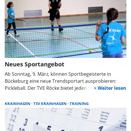
Einrichtungsleiterin Iris Wilkening.
Neues Sportangebot
Ab Sonntag, 9. März, können Sportbegeisterte in
Bückeburg eine neue Trendsportart ausprobieren:
Pickleball. Der TVE Röcke bietet jeden Sonntag ab 17
Uhr ein freies Training in der Sporthalle in Evesen an.
Unter der fachkundigen Anleitung von Oliver und
KRAINHAGEN
TSV KRAINHAGEN
TRAINING
Kerstin Jokisch, beide Trainer des Deutschen Pickleball
Verbandes, können Interessierte die Sportart
kennenlernen.