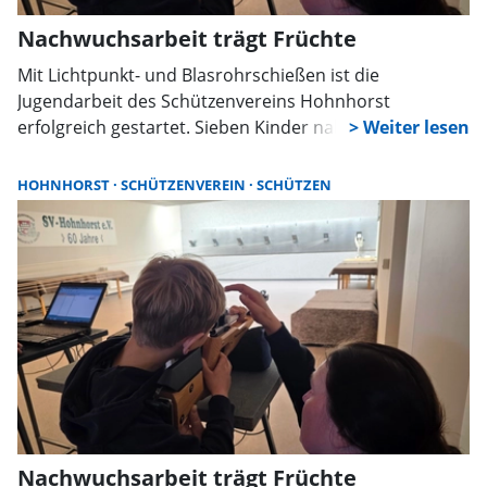
Nachwuchsarbeit trägt Früchte
Mit Lichtpunkt- und Blasrohrschießen ist die
Jugendarbeit des Schützenvereins Hohnhorst
erfolgreich gestartet. Sieben Kinder nahmen am ersten
Training teil und zeigten schnell beachtliche
Leistungen. Der Verein setzt dabei bewusst auf
HOHNHORST
SCHÜTZENVEREIN
SCHÜTZEN
Gemeinschaft, Konzentration und Freude am Sport.
Nachwuchsarbeit trägt Früchte