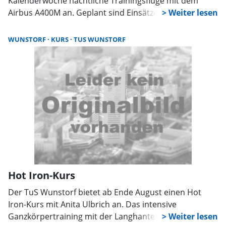
Kalenderwoche nächtliche Trainingsflüge mit dem
Airbus A400M an. Geplant sind Einsätze am Montag
und Mittwoch in den späten Abendstunden. Ziel ist die
Ausbildung mit Nachtsichtgeräten bei möglichst
WUNSTORF
KURS
TUS WUNSTORF
geringer Belastung der Bevölkerung.
Hot Iron-Kurs
Der TuS Wunstorf bietet ab Ende August einen Hot
Iron-Kurs mit Anita Ulbrich an. Das intensive
Ganzkörpertraining mit der Langhantel stärkt Kraft,