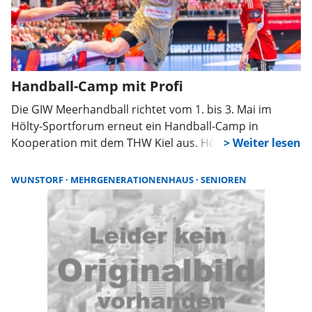
Handball-Camp mit Profi
Die GIW Meerhandball richtet vom 1. bis 3. Mai im
Hölty-Sportforum erneut ein Handball-Camp in
Kooperation mit dem THW Kiel aus. Höhepunkt ist der
Besuch des Bundesligaprofis Lukas Stutzke, der mit
dem Nachwuchs trainiert und Fragen beantwortet.
WUNSTORF
MEHRGENERATIONENHAUS
SENIOREN