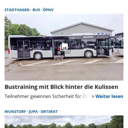
Ausdauer und Muskulatur. Teilnehmen können
Einsteiger und Fortgeschrittene. Die Anmeldung
STADTHAGEN
BUS
ÖPNV
erfolgt online.
Bustraining mit Blick hinter die Kulissen
Teilnehmer gewinnen Sicherheit für ÖPNV-Nutzung
WUNSTORF
JUPA
ORTSRAT