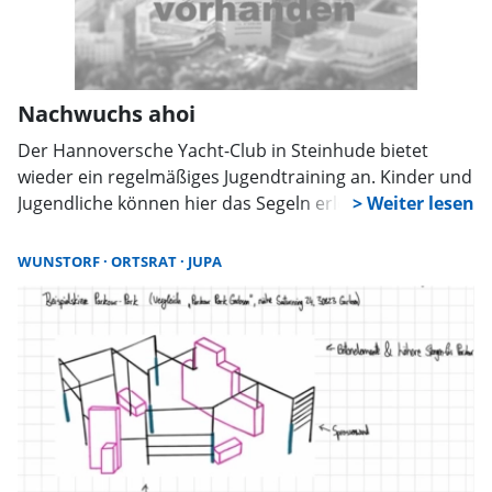
Nachwuchs ahoi
Der Hannoversche Yacht-Club in Steinhude bietet
wieder ein regelmäßiges Jugendtraining an. Kinder und
Jugendliche können hier das Segeln erlernen oder ihre
Fähigkeiten vertiefen. Der Verein stellt Boote und
Material und ermöglicht einen günstigen Einstieg.
WUNSTORF
ORTSRAT
JUPA