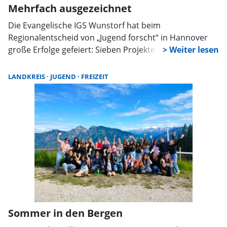
Mehrfach ausgezeichnet
Die Evangelische IGS Wunstorf hat beim
Regionalentscheid von „Jugend forscht“ in Hannover
große Erfolge gefeiert: Sieben Projekte des
Wahlpflichtkurses aus Jahrgang 10 überzeugten die
Jury. Die Schüler erreichten einen zweiten Platz, zwei
LANDKREIS
JUGEND
FREIZEIT
dritte Plätze sowie zwei Sonderpreise.
Sommer in den Bergen