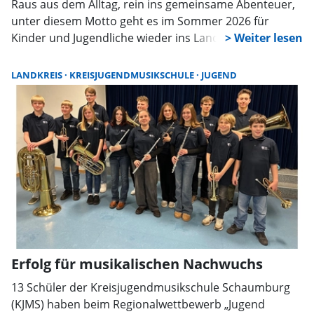
Raus aus dem Alltag, rein ins gemeinsame Abenteuer,
unter diesem Motto geht es im Sommer 2026 für
Kinder und Jugendliche wieder ins Landschulheim
Frossee nach Ruhpolding. Drei aufeinanderfolgende
Freizeiten der Kreisjugendpflege Schaumburg bieten
LANDKREIS
KREISJUGENDMUSIKSCHULE
JUGEND
Raum für neue Erfahrungen, Gemeinschaft und
unvergessliche Erlebnisse in den Bergen.
Erfolg für musikalischen Nachwuchs
13 Schüler der Kreisjugendmusikschule Schaumburg
(KJMS) haben beim Regionalwettbewerb „Jugend