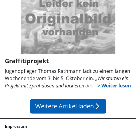
Graffitiprojekt
Jugendpfleger Thomas Rathmann lädt zu einem langen
Wochenende vom 3. bis 5. Oktober ein.
„Wir starten ein
Projekt mit Sprühdosen und lackieren das Trafohäuschen
am Spielplatz Steigerstraße gemeinsam mit Jugendlichen“
,
sagt Rathmann. Anmeldungen werden erbeten auf der
Weitere Artikel laden
arrow_forward_ios
Homepage Sachsenhagen.de unter Jugendpflege.
Impressum