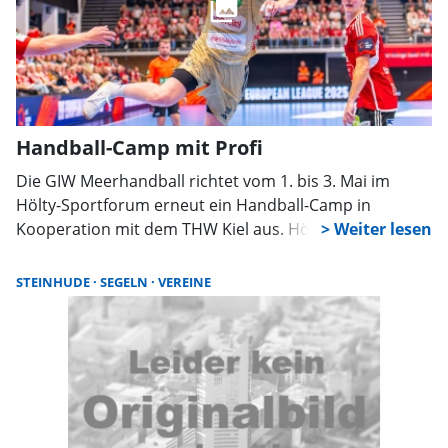
Handball-Camp mit Profi
Die GIW Meerhandball richtet vom 1. bis 3. Mai im
Hölty-Sportforum erneut ein Handball-Camp in
Kooperation mit dem THW Kiel aus. Höhepunkt ist der
Besuch des Bundesligaprofis Lukas Stutzke, der mit
dem Nachwuchs trainiert und Fragen beantwortet.
STEINHUDE
SEGELN
VEREINE