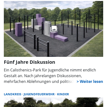
Fünf Jahre Diskussion
Ein Calisthenics-Park für Jugendliche nimmt endlich
Gestalt an. Nach jahrelangen Diskussionen,
mehrfachen Ablehnungen und politischem Ringen hat
der Ortsrat nun zugestimmt. Die Planung beginnt,
auch dank Förderanträgen und neu gefundenem
LANDKREIS
JUGENDFEUERWEHR
KINDER
Standort.