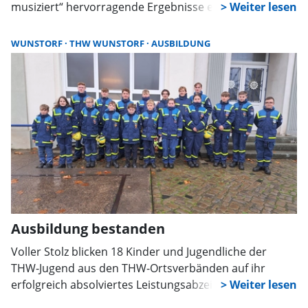
musiziert“ hervorragende Ergebnisse erzielt. „Mit drei
ersten Preisen und einem zweiten Preis präsentierte
sich die Musikschule einmal mehr als feste Größe in
WUNSTORF
THW WUNSTORF
AUSBILDUNG
der regionalen Nachwuchsförderung“, so der
Landkreis Schaumburg per Pressemeldung.
Ausbildung bestanden
Voller Stolz blicken 18 Kinder und Jugendliche der
THW-Jugend aus den THW-Ortsverbänden auf ihr
erfolgreich absolviertes Leistungsabzeichen der THW-
Jugend. In vier verschiedenen Stufen und an drei bis