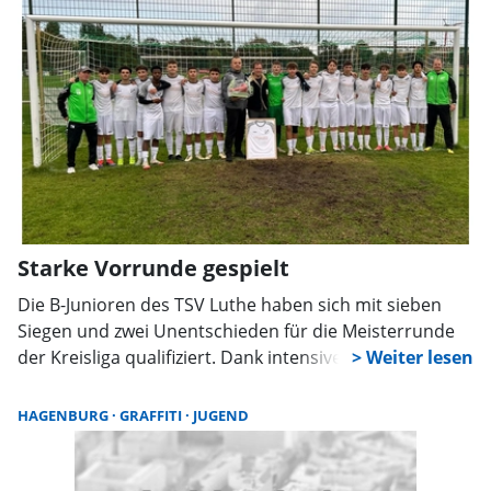
Starke Vorrunde gespielt
Die B-Junioren des TSV Luthe haben sich mit sieben
Siegen und zwei Unentschieden für die Meisterrunde
der Kreisliga qualifiziert. Dank intensiver Vorbereitung,
starkem Teamgeist und der Unterstützung der
„Chiropraxis am Kurpark“ blickt das Team optimistisch
HAGENBURG
GRAFFITI
JUGEND
auf die Winterpause.