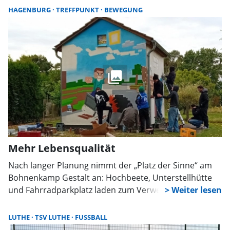
fünf Stationen mussten die Nachwuchshelfer im THW-
HAGENBURG
TREFFPUNKT
BEWEGUNG
Ortsverband Wunstorf ihr Können in Theorie und
Praxis beweisen.
Mehr Lebensqualität
Nach langer Planung nimmt der „Platz der Sinne“ am
Bohnenkamp Gestalt an: Hochbeete, Unterstellhütte
und Fahrradparkplatz laden zum Verweilen ein. Auch
der neue Skatepark und ein bunt gestaltetes
Stromhäuschen sorgen für mehr Lebensqualität und
LUTHE
TSV LUTHE
FUSSBALL
attraktive Treffpunkte im Flecken.