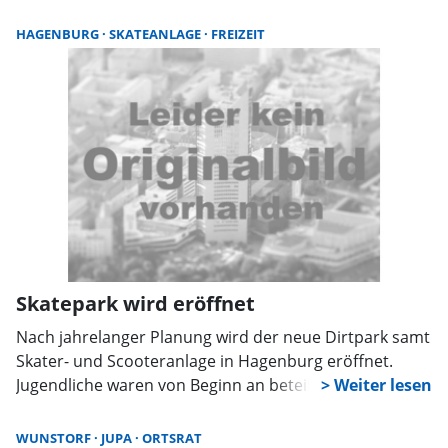
Lasertag Teamgeist und Geschick bewiesen, kämpften
die anderen beim WM-Turnier um Punkte. Zum
HAGENBURG
SKATEANLAGE
FREIZEIT
Abschluss gab es Bratwurst für alle Teilnehmer.
Skatepark wird eröffnet
Nach jahrelanger Planung wird der neue Dirtpark samt
Skater- und Scooteranlage in Hagenburg eröffnet.
Jugendliche waren von Beginn an beteiligt. Dank
Fördermitteln konnte das Projekt umgesetzt werden.
Zur Eröffnung gibt es Vorführungen und Verpflegung.
WUNSTORF
JUPA
ORTSRAT