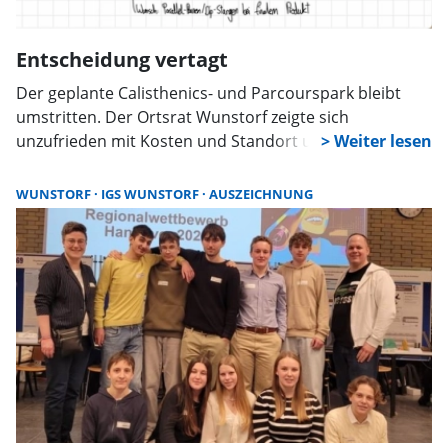
Entscheidung vertagt
Der geplante Calisthenics- und Parcourspark bleibt
umstritten. Der Ortsrat Wunstorf zeigte sich
unzufrieden mit Kosten und Standort und vertagte
eine Entscheidung. Zustimmung zu den 250.000 Euro
gibt es nur bei einer Förderung, etwa über Leader.
WUNSTORF
IGS WUNSTORF
AUSZEICHNUNG