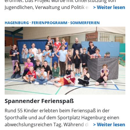
eröffnet. Das Projekt wurde mit Unterstützung von
Jugendlichen, Verwaltung und Politik entwickelt und zu
zwei Dritteln gefördert. Der Skatepark steht nun
Skatern, BMX-Fahrern, Inlineskatern und Dirtbikern
HAGENBURG
FERIENPROGRAMM
SOMMERFERIEN
offen.
Spannender Ferienspaß
Rund 55 Kinder erlebten beim Ferienspaß in der
Sporthalle und auf dem Sportplatz Hagenburg einen
abwechslungsreichen Tag. Während die einen beim