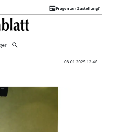
newspaper
Fragen zur Zustellung?
Aktiv ins neue Jah
search
ger
08.01.2025 12:46