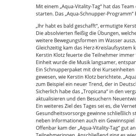
Mit einem „Aqua-Vitality-Tag“ hat das Team 
starten. Das „Aqua-Schnupper-Programm“ bot
„Ihr habt es bald geschafft“, ermutigte Ke
Die absolvierten fleißig die Übungen, welche
weitere Bewegungsformen im Wasser auszuf
Gleichzeitig kam das Herz-Kreislaufsystem k
Kerstin Klotz feuerte die Teilnehmer immer w
Einheit wurde die Musik langsamer, entspa
Ein Schnupperpaket mit drei Kurseinheiten 
gewesen, wie Kerstin Klotz berichtete. „A
zum Beispiel ein neuer Trend, der in Deutsch
Sicherlich habe das „Tropicana“ in den verg
aktualisieren und den Besuchern Neuentwic
Ein weiteres Ziel des Tages sei es, die Ve
Gesundheitsvorsorge gewinne schließlich s
neben Informationen auch ein Gewinnspiel 
Offenbar kam der „Aqua-Vitality-Tag“ gut a
Teilnehmerinnen. Anschließend ging es wie