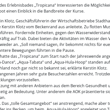
des Erlebnisbades „Tropicana“ Interessierten die Möglichkei
 einen Einblick in die Bandbreite der Kurse.
rstin Klotz, Geschäftsführerin der Wirtschaftsbetriebe Stad
 Kerstin Klotz vom Beckenrand aus anleitete. Zu flotten Musi
ühren. Fordernde Einheiten, gegen den Wasserwiderstand
räftig auf Trab. Dabei bieten die Aktivitäten im Wasser den 
ieder an. „Soll niemand sagen, ihr bekommt nichts für euer G
nntere Bewegungen führten in die Pause.
hatte das „Tropicana“ zum Start nach der Jahreswende ange
qua-Dance“, „Aqua-Tabata“ und „Aqua-Hula-Hoop“ standen a
land noch gar nicht so bekannt sei, erklärte Kerstin Klotz.
angenen Jahren sehr gute Besucherzahlen erreicht. Trotzdem
klungen vorzustellen.
rnetzung mit anderen Anbietern aus dem Bereich Gesundheit 
tetig an Bedeutung. Unter anderem die AOK präsentierte si
an.
n. Das „tolle Gesamtangebot“ sei anstrengend, mache aber t
der ins Becken, um beim „Aqua-Hula-Hoop“ angeleitet von T