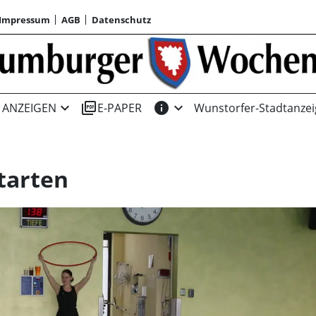
Impressum
AGB
Datenschutz
expand_more
picture_as_pdf
info
expand_more
ANZEIGEN
E-PAPER
Wunstorfer-Stadtanzei
starten