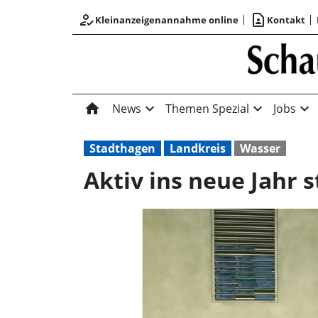
how_to_reg
contact_page
Kleinanzeigenannahme online
Kontakt
home
expand_more
expand_more
expand_more
News
Themen Spezial
Jobs
Stadthagen
Landkreis
Wasser
Aktiv ins neue Jahr 