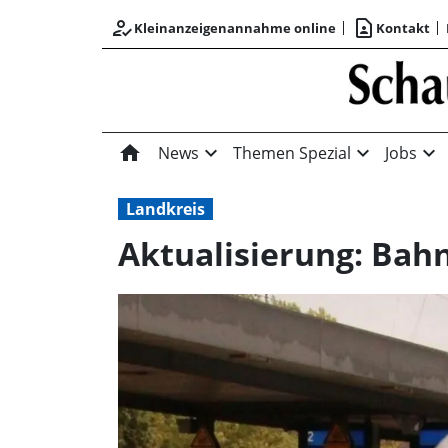
how_to_reg
contact_page
Kleinanzeigenannahme online
Kontakt
home
expand_more
expand_more
expand_more
News
Themen Spezial
Jobs
Landkreis
Aktualisierung: Bah