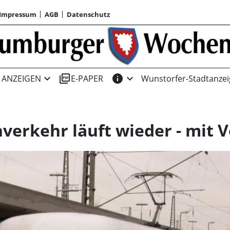
Impressum
AGB
Datenschutz
expand_more
picture_as_pdf
info
expand_more
ANZEIGEN
E-PAPER
Wunstorfer-Stadtanzei
nverkehr läuft wieder - mit