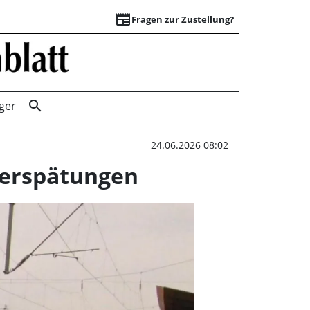
newspaper
Fragen zur Zustellung?
Aktualisierung: B
search
ger
24.06.2026 08:02
 Verspätungen