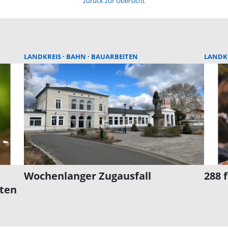
zurück zur Übersicht
LANDKREIS
BAHN
BAUARBEITEN
LANDK
Wochenlanger Zugausfall
288 
rten