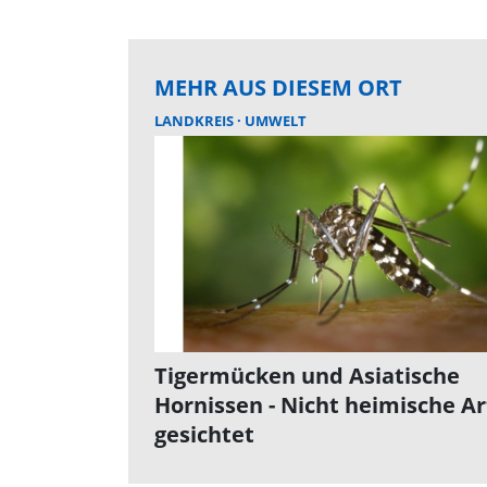
MEHR AUS DIESEM ORT
LANDKREIS
UMWELT
Tigermücken und Asiatische
Hornissen - Nicht heimische A
gesichtet