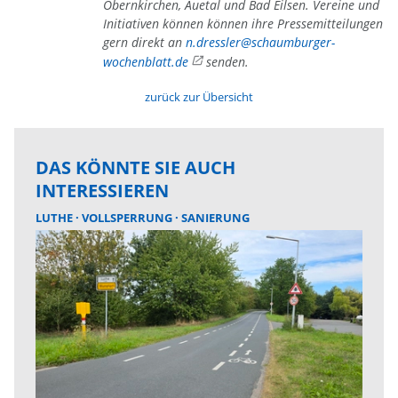
Obernkirchen, Auetal und Bad Eilsen. Vereine und
Initiativen können können ihre Pressemitteilungen
gern direkt an
n.dressler@schaumburger-
wochenblatt.de
senden.
zurück zur Übersicht
DAS KÖNNTE SIE AUCH
INTERESSIEREN
LUTHE
VOLLSPERRUNG
SANIERUNG