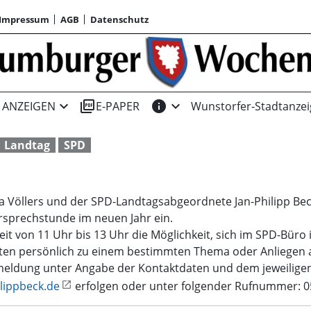
Impressum
AGB
Datenschutz
expand_more
picture_as_pdf
info
expand_more
ANZEIGEN
E-PAPER
Wunstorfer-Stadtanzei
Landtag
SPD
 Völlers und der SPD-Landtagsabgeordnete Jan-Philipp Bec
sprechstunde im neuen Jahr ein.
Zeit von 11 Uhr bis 13 Uhr die Möglichkeit, sich im SPD-Büro
en persönlich zu einem bestimmten Thema oder Anliegen 
meldung unter Angabe der Kontaktdaten und dem jeweilig
ippbeck.de
erfolgen oder unter folgender Rufnummer: 0