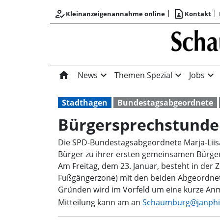
how_to_reg
contact_page
Kleinanzeigenannahme online
Kontakt
home
expand_more
expand_more
expand_more
News
Themen Spezial
Jobs
Stadthagen
Bundestagsabgeordnete
Bürgersprechstunde
Die SPD-Bundestagsabgeordnete Marja-Liisa
Bürger zu ihrer ersten gemeinsamen Bürger
Am Freitag, dem 23. Januar, besteht in der 
Fußgängerzone) mit den beiden Abgeordnet
Gründen wird im Vorfeld um eine kurze An
Mitteilung kann am an
Schaumburg@janphil