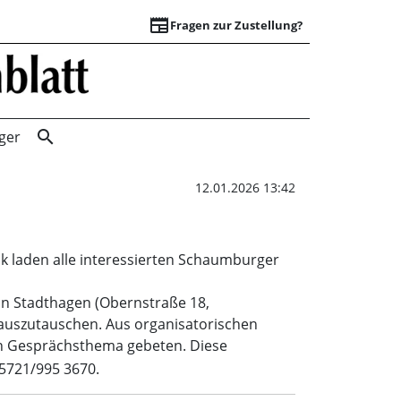
newspaper
Fragen zur Zustellung?
Bürgersprechstun
search
ger
12.01.2026 13:42
k laden alle interessierten Schaumburger
 in Stadthagen (Obernstraße 18,
auszutauschen. Aus organisatorischen
en Gesprächsthema gebeten. Diese
5721/995 3670.