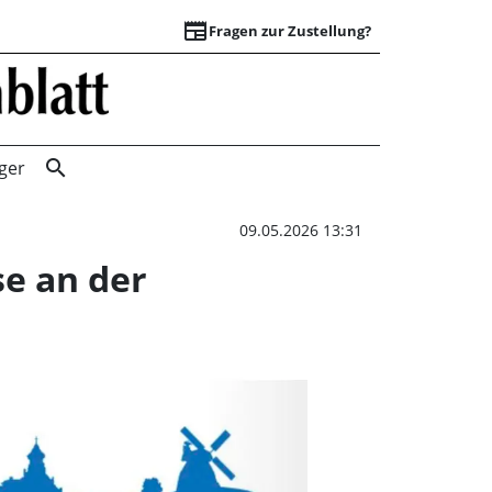
newspaper
Fragen zur Zustellung?
Heimat-Check - je
search
ger
09.05.2026 13:31
se an der