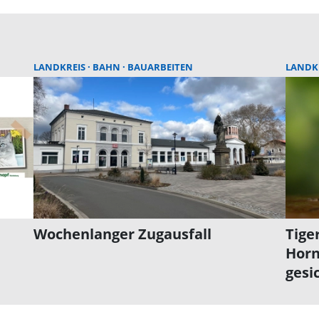
LANDKREIS
BAHN
BAUARBEITEN
LANDK
Wochenlanger Zugausfall
Tige
Horn
gesi