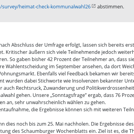
/survey/heimat-check-kommunalwahl26
abstimmen.
ach Abschluss der Umfrage erfolgt, lassen sich bereits er
t. Kritischer äußern sich viele Teilnehmende jedoch weiterh
en. So gaben bisher 42 Prozent der Teilnehmer an, dass si
hre Wahlentscheidung im September ansehen, da dort Weich
hnungsmarkt. Ebenfalls viel Feedback bekamen wir bereits 
nnt wurden dabei Stichworte wie Insolvenzen bekannter 
aber auch Rechtsruck, Zuwanderung und Politikverdrossenhe
unalwahl gehen. Unsere „Sonntagsfrage” ergab, dass 76 Pro
n an, sehr unwahrscheinlich wählen zu gehen.
ntaufnahme, die Ergebnisse können sich mit weiteren Teil
 kann dies noch bis zum 25. Mai nachholen. Die Ergebnisse 
ttung des Schaumburger Wochenblatts ein. Ziel ist es, die 