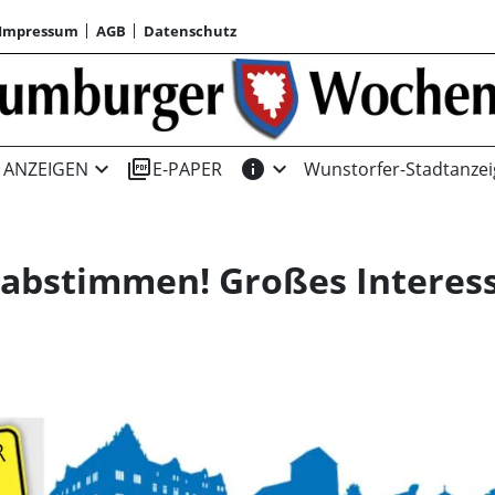
Impressum
AGB
Datenschutz
expand_more
picture_as_pdf
info
expand_more
ANZEIGEN
E-PAPER
Wunstorfer-Stadtanzei
t abstimmen! Großes Interes