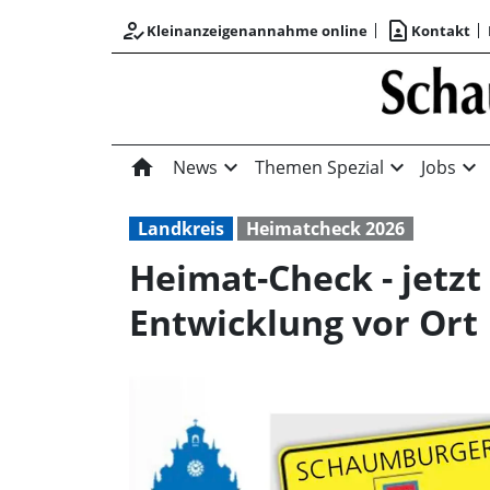
how_to_reg
contact_page
Kleinanzeigenannahme online
Kontakt
home
expand_more
expand_more
expand_more
News
Themen Spezial
Jobs
Landkreis
Heimatcheck 2026
Heimat-Check - jetz
Entwicklung vor Ort