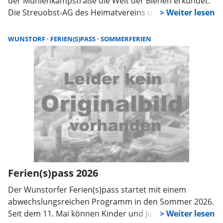
der Mühlenkampstraße die Welt der Bienen erkundet.
Die Streuobst-AG des Heimatvereins und der
Imkerverein Wunstorf boten spannende Einblicke in
das Leben der Honigbienen, praktische
WUNSTORF
FERIEN(S)PASS
SOMMERFERIEN
Anschauungsobjekte und eine Honigverkostung.
Ferien(s)pass 2026
Der Wunstorfer Ferien(s)pass startet mit einem
abwechslungsreichen Programm in den Sommer 2026.
Seit dem 11. Mai können Kinder und Jugendliche aus