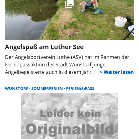
der Wunschliste hat, bekommt unter den
Telefonnummern 05751/403-420 und 05751 403-961
Unterstützung.
Angelspaß am Luther See
Der Angelsportverein Luthe (ASV) hat im Rahmen der
Ferienpassaktion der Stadt Wunstorf junge
Angelbegeisterte auch in diesem Jahr zu einem
spannenden Vormittag an die idyllische Tonkuhle in
Luthe eingeladen und das mit großem Erfolg.
WUNSTORF
SOMMERFERIEN
FERIEN(S)PASS