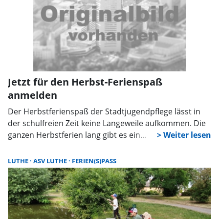
Jetzt für den Herbst-Ferienspaß
anmelden
Der Herbstferienspaß der Stadtjugendpflege lässt in
der schulfreien Zeit keine Langeweile aufkommen. Die
ganzen Herbstferien lang gibt es ein
abwechslungsreiches Programm gefüllt mit jeder
Menge Spiel, Spaß und Aktionen. Die Anmeldung
LUTHE
ASV LUTHE
FERIEN(S)PASS
erfolgt online unter www.ferienspass-rinteln.de. Bis
zum 5. Oktober besteht die Möglichkeit, die
Wunschliste für ein individuelles Ferienprogramm
zusammenzustellen. Wem kein Internetzugang zur
Verfügung steht oder wer Probleme bei der Erstellung