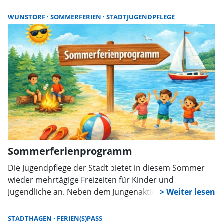
zahlreichen Aktionen wählen. Für zwei Freizeiten vor
und in den Sommerferien sind aktuell noch Plätze frei.
WUNSTORF
SOMMERFERIEN
STADTJUGENDPFLEGE
Sommerferienprogramm
Die Jugendpflege der Stadt bietet in diesem Sommer
wieder mehrtägige Freizeiten für Kinder und
Jugendliche an. Neben dem Jungenaktionscamp und
dem Segelzeltlager findet auch der Ferien(s)pass statt.
Anmeldungen sind über die städtischen Portale
STADTHAGEN
FERIEN(S)PASS