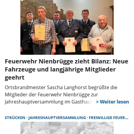
übernahm aus terminlichen Gründen zuerst das Wort
und übergab Jannis Hoffmann aus der
Jugendfeuerwehr an die aktive Abteilung.
Feuerwehr Nienbrügge zieht Bilanz: Neue
Fahrzeuge und langjährige Mitglieder
geehrt
Ortsbrandmeister Sascha Langhorst begrüßte die
Mitglieder der Feuerwehr Nienbrügge zur
Jahreshauptversammlung im Gasthaus Gerland. Im
Jahr 2025 konnte die Feuerwehr ein Mitglied der
Jugendfeuerwehr in die aktive Mannschaft
STRÜCKEN
JAHRESHAUPTVERSAMMLUNG
FREIWILLIGE FEUERWEHR
übernehmen, wodurch die Zahl der aktiven Mitglieder
auf 29 stieg. Zusätzlich engagieren sich drei Mitglieder