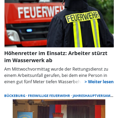
Einsatzentwicklungen natürlichen Schwankungen, wie
Gemeindebrandmeister Benjamin Heine erläuterte.
Höhenretter im Einsatz: Arbeiter stürzt
im Wasserwerk ab
Am Mittwochvormittag wurde der Rettungsdienst zu
einem Arbeitsunfall gerufen, bei dem eine Person in
einen gut fünf Meter tiefen Wasserbehälter abgestürzt
war. Es handelte sich um einen Arbeiter im
Wasserwerk Obernkirchen, der nach ersten
BÜCKEBURG
FREIWILLIGE FEUERWEHR
JAHRESHAUPTVERSAMMLUNG
Erkenntnissen in den leeren Behälter abgestürzt war.