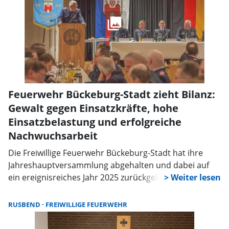
Feuerwehr Bückeburg-Stadt zieht Bilanz:
Gewalt gegen Einsatzkräfte, hohe
Einsatzbelastung und erfolgreiche
Nachwuchsarbeit
Die Freiwillige Feuerwehr Bückeburg-Stadt hat ihre
Jahreshauptversammlung abgehalten und dabei auf
ein ereignisreiches Jahr 2025 zurückgeblickt.
Ortsbrandmeister Andy Bautze begrüßte zahlreiche
Gäste, darunter den stellvertretenden
RUSBEND
FREIWILLIGE FEUERWEHR
Kreisbrandmeister, Bürgermeister Axel Wohlgemuth
und Vertreter der umliegenden Feuerwehren.