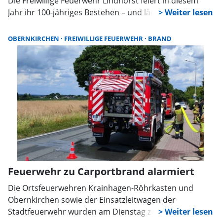
Die Freiwillige Feuerwehr Lindhorst feiert in diesem
Jahr ihr 100-jähriges Bestehen – und lädt vom 21. bis
23. August zu einem großen Jubiläumswochenende ein.
Rund um den Festplatz am Freibad erwartet die
OBERNKIRCHEN
FREIWILLIGE FEUERWEHR
BRAND
Besucher ein abwechslungsreiches Programm.
Feuerwehr zu Carportbrand alarmiert
Die Ortsfeuerwehren Krainhagen-Röhrkasten und
Obernkirchen sowie der Einsatzleitwagen der
Stadtfeuerwehr wurden am Dienstag zu einem