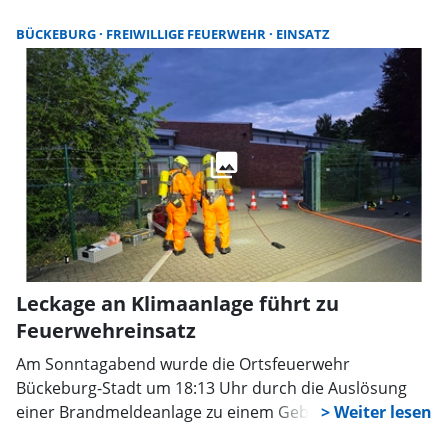
gemeldeten Carportbrand in Röhrkasten alarmiert.
BÜCKEBURG
FREIWILLIGE FEUERWEHR
EINSATZ
Leckage an Klimaanlage führt zu
Feuerwehreinsatz
Am Sonntagabend wurde die Ortsfeuerwehr
Bückeburg-Stadt um 18:13 Uhr durch die Auslösung
einer Brandmeldeanlage zu einem Gebäude in der
Ahnser Straße alarmiert. Bei der Erkundung stellten