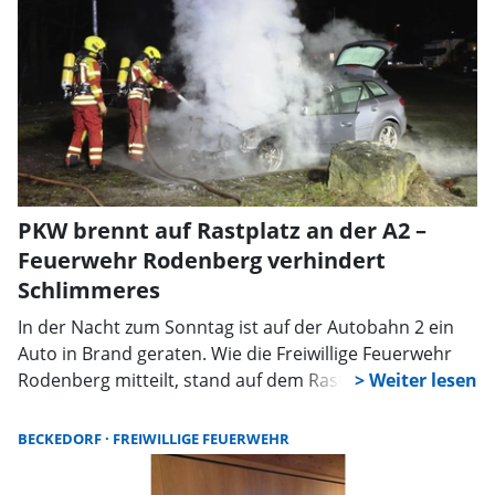
PKW brennt auf Rastplatz an der A2 –
Feuerwehr Rodenberg verhindert
Schlimmeres
In der Nacht zum Sonntag ist auf der Autobahn 2 ein
Auto in Brand geraten. Wie die Freiwillige Feuerwehr
Rodenberg mitteilt, stand auf dem Rastplatz Schafstrift
Nord in Fahrtrichtung Dortmund ein Pkw im Bereich
des Motors in Flammen.
BECKEDORF
FREIWILLIGE FEUERWEHR