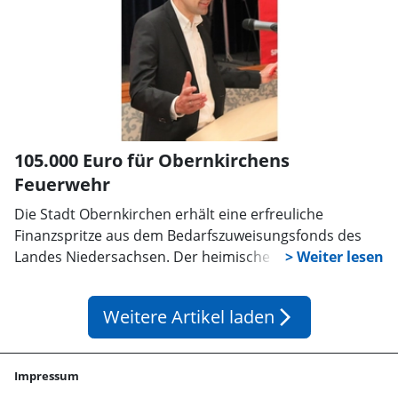
105.000 Euro für Obernkirchens
Feuerwehr
Die Stadt Obernkirchen erhält eine erfreuliche
Finanzspritze aus dem Bedarfszuweisungsfonds des
Landes Niedersachsen. Der heimische SPD-
Landtagsabgeordnete Jan-Philipp Beck verkündete,
dass die SPD-geführte Landesregierung 30 besonders
Weitere Artikel laden
arrow_forward_ios
finanzschwache Kommunen mit insgesamt rund 18,6
Millionen Euro unterstützt. Obernkirchen profitiert
davon mit einer Zuweisung von 105.000 Euro, die in die
Impressum
Anschaffung von Dienst- und Schutzkleidung für die