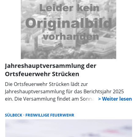
in Jugendfeuerwehren und ein Kind in der
Kinderfeuerwehr.
Jahreshauptversammlung der
Ortsfeuerwehr Strücken
Die Ortsfeuerwehr Strücken lädt zur
Jahreshauptversammlung für das Berichtsjahr 2025
ein. Die Versammlung findet am Sonnabend, 7.
Februar, um 19 Uhr im Dorfgemeinschaftshaus (DGH)
Strücken statt. Auf der Tagesordnung stehen unter
SÜLBECK
FREIWILLIGE FEUERWEHR
anderem der Bericht des Ortsbrandmeisters, sowie
Ehrungen und Beförderungen.