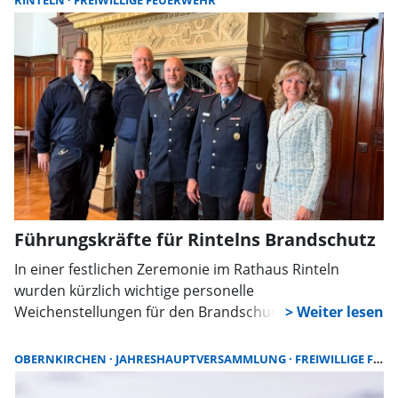
RINTELN
FREIWILLIGE FEUERWEHR
Abteilungen, Beförderungen, Ehrungen sowie die
weitere Entwicklung der Orts- und Stadtfeuerwehr.
Führungskräfte für Rintelns Brandschutz
In einer festlichen Zeremonie im Rathaus Rinteln
wurden kürzlich wichtige personelle
Weichenstellungen für den Brandschutz im Stadtgebiet
gestellt. Im Fokus standen drei Führungskräfte, die sich
besonders für die Sicherheit der Bürgerinnen und
OBERNKIRCHEN
JAHRESHAUPTVERSAMMLUNG
FREIWILLIGE FEUERWEHR
Bürger einsetzen. Reinhard Möller trat seine fünfte
Amtszeit als Ortsbrandmeister der Ortsfeuerwehr Ahe