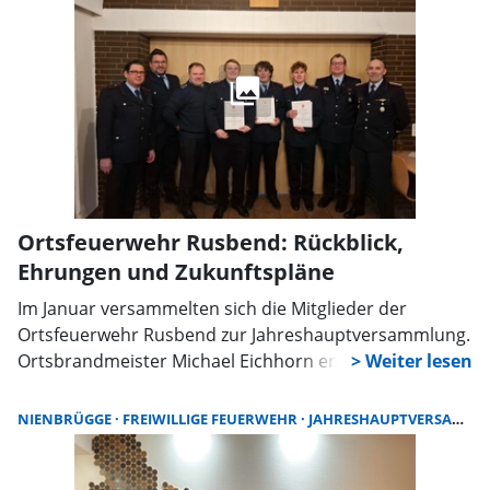
Ortsfeuerwehr Rusbend: Rückblick,
Ehrungen und Zukunftspläne
Im Januar versammelten sich die Mitglieder der
Ortsfeuerwehr Rusbend zur Jahreshauptversammlung.
Ortsbrandmeister Michael Eichhorn eröffnete die
Veranstaltung und begrüßte die anwesenden
Kameraden sowie Gäste aus der Stadtverwaltung und
NIENBRÜGGE
FREIWILLIGE FEUERWEHR
JAHRESHAUPTVERSAMMLUNG
benachbarten Feuerwehren.
Stadtjugendfeuerwehrwartin Melanie Rüthemann