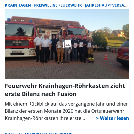
die Einsatzkräfte in einem fensterlosen
KRAINHAGEN
FREIWILLIGE FEUERWEHR
JAHRESHAUPTVERSAMMLUNG
Zwischengeschoss eine Leckage an einer Klimaanlage
fest. Dabei war Kühlmittel ausgetreten. Aufgrund der
baulichen Gegebenheiten, insbesondere der
eingeschränkten Belüftung sowie zunächst unklarer
Informationen über Art und Eigenschaften des
austretenden Stoffes, wurde die Einsatzstelle
vorsorglich abgesichert.
Feuerwehr Krainhagen-Röhrkasten zieht
erste Bilanz nach Fusion
Mit einem Rückblick auf das vergangene Jahr und einer
Bilanz der ersten Monate 2026 hat die Ortsfeuerwehr
Krainhagen-Röhrkasten ihre erste
Jahreshauptversammlung als fusionierte Wehr
abgehalten. Im Mittelpunkt standen Berichte aus den