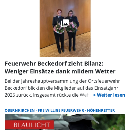
Feuerwehr Beckedorf zieht Bilanz:
Weniger Einsätze dank mildem Wetter
Bei der Jahreshauptversammlung der Ortsfeuerwehr
Beckedorf blickten die Mitglieder auf das Einsatzjahr
2025 zurück. Insgesamt rückte die Wehr zu elf
Einsätzen aus aufgegliedert in vier Brandeinsätze und
sieben technische Hilfeleistungen. Die geringere
OBERNKIRCHEN
FREIWILLIGE FEUERWEHR
HÖHENRETTER
Einsatzzahl im Vergleich zum Vorjahr sei insbesondere
auf das Ausbleiben größerer Unwetterlagen
zurückzuführen. Zudem unterlägen die