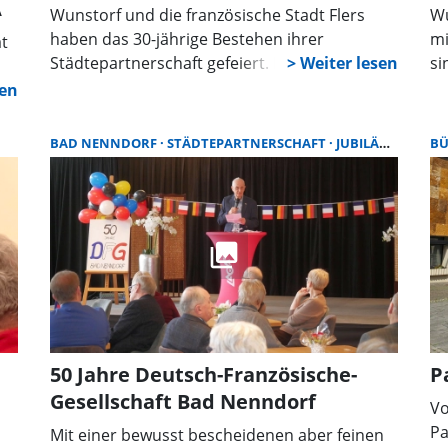
A
Wunstorf und die französische Stadt Flers
Wu
haben das 30-jährige Bestehen ihrer
mi
at
Städtepartnerschaft gefeiert. Beim Festakt in
si
der Stadtkirche blickten Zeitzeugen auf die
De
Anfänge zurück, würdigten den Austausch
Do
und betonten die Bedeutung der
de
BAD NENNDORF
STÄDTEPARTNERSCHAFT
JUBILÄUMSJAHR
B
Freundschaft für die Zukunft Europas.
t
n“
50 Jahre Deutsch-Französische-
P
Gesellschaft Bad Nenndorf
Vo
Pa
Mit einer bewusst bescheidenen aber feinen