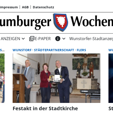
Impressum
AGB
Datenschutz
expand_more
picture_as_pdf
info
expand_more
ANZEIGEN
E-PAPER
Wunstorfer-Stadtanzei
NDORF
WUNSTORF
STÄDTEPARTNERSCHAFT
FLERS
W
Festakt in der Stadtkirche
S