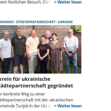
nem festlichen Besuch. Die langjährige
rtnerschaft wurde mit einem
wechslungsreichen Programm gefeiert, das
e enge Verbindung zwischen den beiden
NDKREIS
STÄDTEPARTNERSCHAFT
UKRAINE
uerwehren und ihren Gemeinden
terstrich.
erein für ukrainische
tädtepartnerschaft gegründet
r konkrete Weg zu einer
ädtepartnerschaft mit der ukrainischen
meinde Turijsk in der Ukraine ist auf