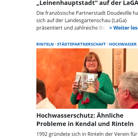
„Leinenhauptstadt“ auf der LaG
Die französische Partnerstadt Doudeville h
sich auf der Landesgartenschau (LaGa)
präsentiert und zahlreiche Besuchende
begeistert. Vor zwei Jahren hatten
Bürgermeisterin Marlies Matthias und
RINTELN
STÄDTEPARTNERSCHAFT
HOCHWASSER
Stadtdirektor Mike Schmidt die Partnerstad
offiziell eingeladen, sich auf der LaGa
vorzustellen. Jetzt nahm eine Delegation die
Einladung zum Anlass, die Besonderheiten
der selbsternannten „Hauptstadt des Leine
vorzustellen.
Hochwasserschutz: Ähnliche
Probleme in Kendal und Rinteln
1992 gründete sich in Rinteln der Verein für