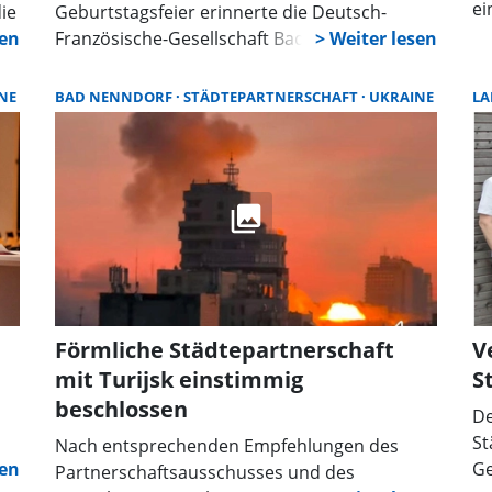
ei
ie
Geburtstagsfeier erinnerte die Deutsch-
Pa
Französische-Gesellschaft Bad Nenndorf im
ab
Bistro der Wandelhalle an ihre Gründung vor
di
n
fünfzig Jahren. In größerem Rahme, mit
NE
BAD NENNDORF
STÄDTEPARTNERSCHAFT
UKRAINE
LA
Fe
Gästen aus Frankreich, wird am 29. April, mit
un
der Beginn der Landesgartenschau in Bad
n,
Nenndorf gefeiert, erklärte Vorsitzender
Gerhard Borcherding.
t,
l
e
Förmliche Städtepartnerschaft
V
n
mit Turijsk einstimmig
S
en
beschlossen
ere
De
St
Nach entsprechenden Empfehlungen des
de
Ge
Partnerschaftsausschusses und des
r