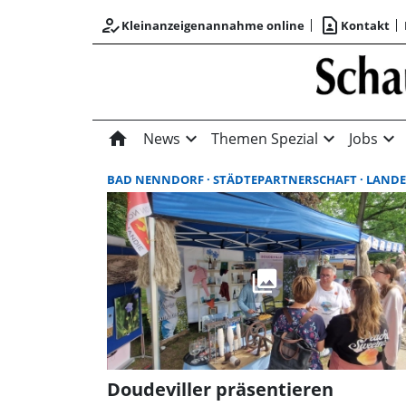
how_to_reg
contact_page
Kleinanzeigenannahme online
Kontakt
home
expand_more
expand_more
expand_more
News
Themen Spezial
Jobs
BAD NENNDORF
STÄDTEPARTNERSCHAFT
LANDESGARTENSCHAU BAD NEN
Doudeviller präsentieren