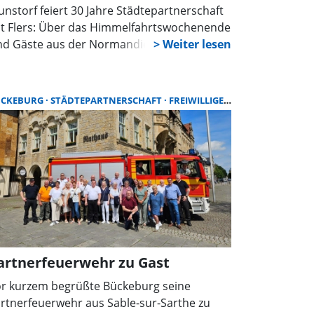
nstorf feiert 30 Jahre Städtepartnerschaft
t Flers: Über das Himmelfahrtswochenende
nd Gäste aus der Normandie zu Besuch.
n Auftakt bildet ein feierlicher Empfang am
nnerstag um 17 Uhr in der Stadtkirche, zu
m alle Interessierten eingeladen sind.
ÜCKEBURG
STÄDTEPARTNERSCHAFT
FREIWILLIGE FEUERWEHR
artnerfeuerwehr zu Gast
r kurzem begrüßte Bückeburg seine
rtnerfeuerwehr aus Sable-sur-Sarthe zu