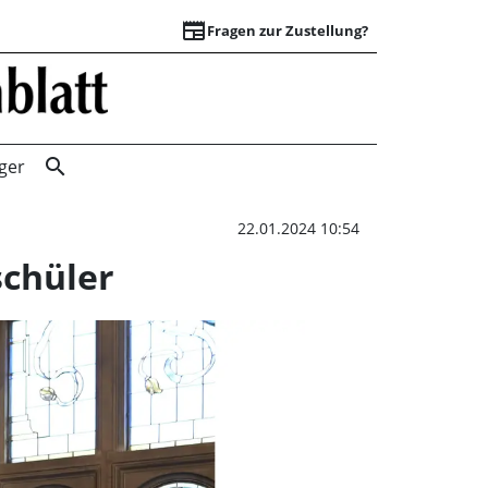
newspaper
Fragen zur Zustellung?
Sablé-sur-Sarthe:
search
ger
22.01.2024 10:54
schüler