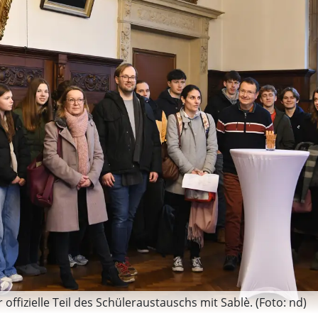
fizielle Teil des Schüleraustauschs mit Sablè. (Foto: nd)