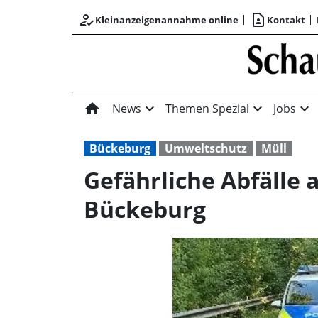
how_to_reg
contact_page
Kleinanzeigenannahme online
Kontakt
home
expand_more
expand_more
expand_more
News
Themen Spezial
Jobs
Bückeburg
Umweltschutz
Müll
Gefährliche Abfälle 
Bückeburg