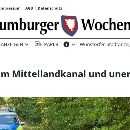
Impressum
AGB
Datenschutz
expand_more
picture_as_pdf
info
expand_more
ANZEIGEN
E-PAPER
Wunstorfer-Stadtanzei
am Mittellandkanal und uner