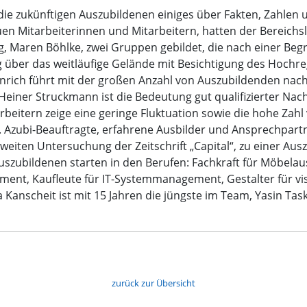
e zukünftigen Auszubildenen einiges über Fakten, Zahlen u
uen Mitarbeiterinnen und Mitarbeitern, hatten der Bereich
ng, Maren Böhlke, zwei Gruppen gebildet, die nach einer B
ber das weitläufige Gelände mit Besichtigung des Hochrega
nrich führt mit der großen Anzahl von Auszubildenden na
Heiner Struckmann ist die Bedeutung gut qualifizierter Nac
arbeitern zeige eine geringe Fluktuation sowie die hohe Zahl
 Azubi-Beauftragte, erfahrene Ausbilder und Ansprechpartne
weiten Untersuchung der Zeitschrift „Capital“, zu einer Aus
uszubildenen starten in den Berufen: Fachkraft für Möbela
ement, Kaufleute für IT-Systemmanagement, Gestalter für vis
anscheit ist mit 15 Jahren die jüngste im Team, Yasin Taskin
zurück zur Übersicht