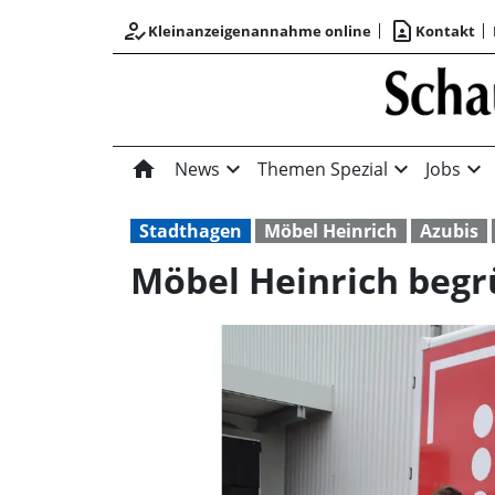
how_to_reg
contact_page
Kleinanzeigenannahme online
Kontakt
home
expand_more
expand_more
expand_more
News
Themen Spezial
Jobs
Stadthagen
Möbel Heinrich
Azubis
Möbel Heinrich begr