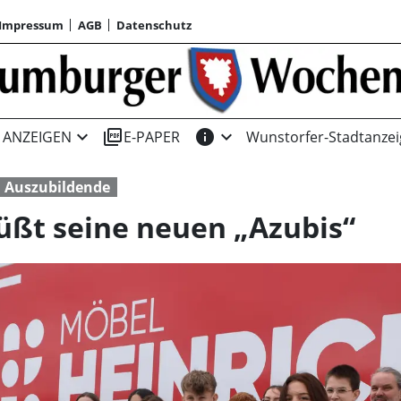
Impressum
AGB
Datenschutz
expand_more
picture_as_pdf
info
expand_more
ANZEIGEN
E-PAPER
Wunstorfer-Stadtanzei
Auszubildende
üßt seine neuen „Azubis“