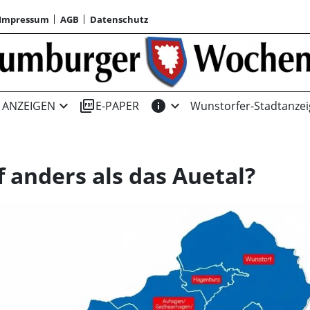
Impressum
AGB
Datenschutz
expand_more
picture_as_pdf
info
expand_more
ANZEIGEN
E-PAPER
Wunstorfer-Stadtanzei
anders als das Auetal?