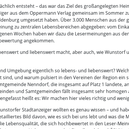
sächlich entsteht – das war das Ziel des großangelegten H
eiger aus dem Oppermann Verlag gemeinsam im Sommer z
denburg umgesetzt haben. Über 3.000 Menschen aus der g
nung zu zentralen Lebensbereichen abgegeben: vom Einkauf
angenen Wochen haben wir dazu die Lesermeinungen aus de
amtbewertung angekommen.
lebenswert und liebenswert macht, aber auch, wie Wunsto
nd Umgebung eigentlich so lebens- und liebenswert? Welc
t sind, und warum pulsiert in den Vereinen der Region ein 
gemeinde Nenndorf, die insgesamt auf Platz 1 landete, and
meinden und Samtgemeinden fällt insgesamt sehr homogen au
efasst heißt es: Wir machen hier vieles richtig und wenig 
nstorfer Stadtanzeiger wollten es genau wissen – und ha
tailliertes Bild davon, wie es sich bei uns lebt und was di
 die Lebensqualität, die sich hochbewertet in den Leser-Mei