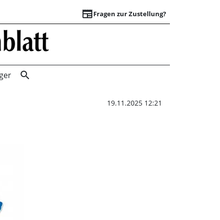
newspaper
Fragen zur Zustellung?
Was macht Nenndor
search
ger
19.11.2025 12:21