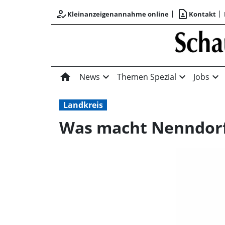
how_to_reg
contact_page
Kleinanzeigenannahme online
Kontakt
home
expand_more
expand_more
expand_more
News
Themen Spezial
Jobs
Landkreis
Was macht Nenndorf 