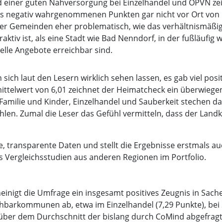
 einer guten Nahversorgung bei Einzelhandel und ÖPVN zeigt
s negativ wahrgenommenen Punkten gar nicht vor Ort von Po
der Gemeinden eher problematisch, wie das verhältnismäßig
tiv ist, als eine Stadt wie Bad Nenndorf, in der fußläufig w
elle Angebote erreichbar sind.
ich laut den Lesern wirklich sehen lassen, es gab viel posi
telwert von 6,01 zeichnet der Heimatcheck ein überwiegend
 Familie und Kinder, Einzelhandel und Sauberkeit stechen 
len. Zumal die Leser das Gefühl vermitteln, dass der Landkr
, transparente Daten und stellt die Ergebnisse erstmals a
 Vergleichsstudien aus anderen Regionen im Portfolio.
inigt die Umfrage ein insgesamt positives Zeugnis in Sach
hbarkommunen ab, etwa im Einzelhandel (7,29 Punkte), bei 
t über dem Durchschnitt der bislang durch CoMind abgefragte