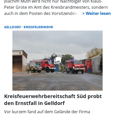
Joachim Muth wird nicht nur Nachfolger von Klaus-
Peter Grote im Amt des Kreisbrandmeisters, sondern
auch in dem Posten des Vorsitzenden des
Kreisfeuerwehrverbandes Schaumburg. Die
Versammlung des Verbandes im Ratsgymnasium
GELLDORF
KREISFEUERWEHR
Stadthagen wählte Muth einstimmig in die neue
Funktion. Grote wurde zum Ehrenvorsitzenden
ernannt.
Kreisfeuerwehrbereitschaft Süd probt
den Ernstfall in Gelldorf
Vor kurzem fand auf dem Gelände der Firma