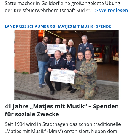
Sattelmacher in Gelldorf eine großangelegte Übung
der Kreisfeuerwehrbereitschaft Süd statt. Rund 160
Einsatzkräfte beteiligten sich an dem Übungseinsatz,
der von Bereitschaftsführer Marcus Bahr und Karsten
LANDKREIS SCHAUMBURG
MATJES MIT MUSIK
SPENDE
Lichter vorbereitet worden war.
41 Jahre „Matjes mit Musik“ – Spenden
für soziale Zwecke
Seit 1984 wird in Stadthagen das schon traditionelle
„Matjes mit Musik“ (MmM) organisiert. Neben dem