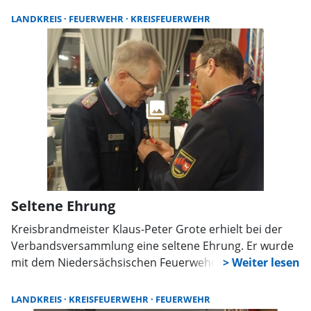
Heringskönigs erwartet.
West des Landkreises Hameln-Pyrmont und der siebte
LANDKREIS
FEUERWEHR
KREISFEUERWEHR
Führungszug des Landes trainierten hier gemeinsam.
Seltene Ehrung
Kreisbrandmeister Klaus-Peter Grote erhielt bei der
Verbandsversammlung eine seltene Ehrung. Er wurde
mit dem Niedersächsischen Feuerwehr-
Ehrenabzeichen am Band in Silber ausgezeichnet. Das
Feuerwehr Ehrenkreuz in Bronze ging an Tim Schinz, an
LANDKREIS
KREISFEUERWEHR
FEUERWEHR