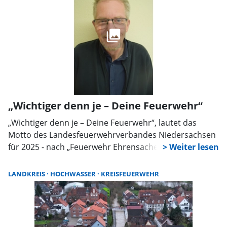
„Wichtiger denn je – Deine Feuerwehr“
„Wichtiger denn je – Deine Feuerwehr“, lautet das
Motto des Landesfeuerwehrverbandes Niedersachsen
für 2025 - nach „Feuerwehr Ehrensache!“ in diesem
Jahr. Mit einem Rückblick auf das endende Jahr und
einem Ausblick auf 2025, zog Kreisbandmeister Klaus-
LANDKREIS
HOCHWASSER
KREISFEUERWEHR
Peter Grote ein Resümee und blickte auf die
Entwicklung in der nahen Zukunft der Feuerwehr in
Schaumburg. Neben seinem Amt im Landkreis
Schaumburg bekleidet der 65-jährige noch den Posten