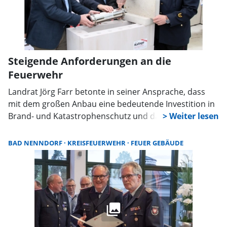
Steigende Anforderungen an die
Feuerwehr
Landrat Jörg Farr betonte in seiner Ansprache, dass
mit dem großen Anbau eine bedeutende Investition in
Brand- und Katastrophenschutz und damit in die
Sicherheit der Bürger im Landkreis gestemmt werde.
Farr verwies darauf, dass das Bestandsgebäude allein
BAD NENNDORF
KREISFEUERWEHR
FEUER GEBÄUDE
viele der heute nötigen Anforderungen nicht mehr
habe erfüllen können. Mit dem Neubau würden viel
mehr Abstellmöglichkeiten für den Fahrzeugpark
geschaffen. Diese wachse mit dem sich wandelnden
und sich ausweitendem Aufgabenprofil der
Feuerwehren im Kreis. Ebenso sei es wichtig, für die
FTZ-Mitarbeiter angemessene Arbeitsbedingungen