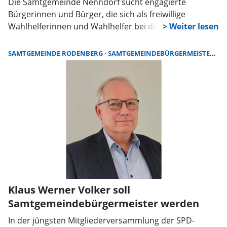
Die Samtgemeinde Nenndorf sucht engagierte
Bürgerinnen und Bürger, die sich als freiwillige
Wahlhelferinnen und Wahlhelfer bei der
Kommunalwahl am 13. September sowie einer
möglichen Stichwahl zur Wahl des
SAMTGEMEINDE RODENBERG
SAMTGEMEINDEBÜRGERMEISTER
K
Samtgemeindebürgermeisters am 27. September
beteiligen möchten.
Klaus Werner Volker soll
Samtgemeindebürgermeister werden
In der jüngsten Mitgliederversammlung der SPD-