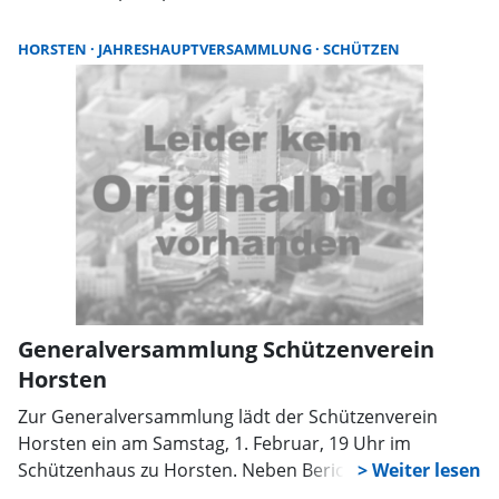
sowie zahlreichen Erfolgen und Aktivitäten geht es in
diesem Jahr u.a. auch darum, gemeinsam
HORSTEN
JAHRESHAUPTVERSAMMLUNG
SCHÜTZEN
Veränderungen im Vorstand durch Neuwahlen zu
beschließen. Für das leibliche Wohl ist gesorgt.
Generalversammlung Schützenverein
Horsten
Zur Generalversammlung lädt der Schützenverein
Horsten ein am Samstag, 1. Februar, 19 Uhr im
Schützenhaus zu Horsten. Neben Berichten aus dem
Vereinsleben finden mehrere Wahlen statt. Anträge