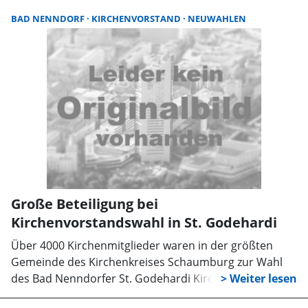
zur Erweiterung beziehungsweise Änderung der
BAD NENNDORF
KIRCHENVORSTAND
NEUWAHLEN
Tagesordnung sind spätestens fünf Tage vor der
Generalversammlung schriftlich beim ersten
Vorsitzenden einzureichen. Nach der Versammlung
wird für die Teilnehmer zum Kostenbeitrag von fünf
Euro ein Imbiss gereicht.
Große Beteiligung bei
Kirchenvorstandswahl in St. Godehardi
Über 4000 Kirchenmitglieder waren in der größten
Gemeinde des Kirchenkreises Schaumburg zur Wahl
des Bad Nenndorfer St. Godehardi Kirchenvorstands
aufgerufen. Nahezu dreißig Prozent nutzten den