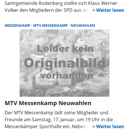
Samtgemeinde Rodenberg stellte sich Klaus Werner
Volker den Mitgliedern der SPD aus den Ortsvereinen
als Kandidat für das Amt des
Samtgemeindebürgermeisters vor. In der
MESSENKAMP
MTV MESSENKAMP
NEUWAHLEN
anschließenden geheimen Abstimmung wurde Volker
mit großer Mehrheit zum Kandidaten der SPD für das
Amt gewählt.
MTV Messenkamp Neuwahlen
Der MTV Messenkamp lädt seine Mitglieder und
Freunde am Samstag, 17. Januar, um 19 Uhr in die
Messenkämper Sporthalle ein. Neben den Ehrungen,