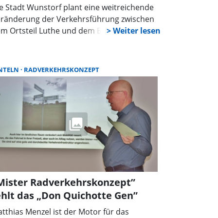
e Stadt Wunstorf plant eine weitreichende
ränderung der Verkehrsführung zwischen
m Ortsteil Luthe und dem Bahnhof: Die
raße „Im Blenze“ soll abschnittsweise zur
hrradstraße umgewandelt und in Höhe der
ücke über die B441 für den motorisierten
NTELN
RADVERKEHRSKONZEPT
dividualverkehr gesperrt werden. Dieser
rschlag der Verwaltung dürfte in Luthe auf
heblichen Widerstand stoßen.
Mister Radverkehrskonzept”
ehlt das „Don Quichotte Gen”
tthias Menzel ist der Motor für das