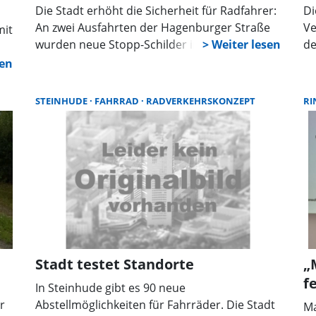
Die Stadt erhöht die Sicherheit für Radfahrer:
Di
An zwei Ausfahrten der Hagenburger Straße
Ve
mit
wurden neue Stopp-Schilder installiert.
de
Zudem sorgen rote Markierungen und
St
u
Piktogramme an weiteren Straßen für mehr
Fa
Aufmerksamkeit im Verkehr. Rücksicht bleibt
Br
STEINHUDE
FAHRRAD
RADVERKEHRSKONZEPT
RI
oberstes Gebot.
In
Vo
sen
er
18.
ne-
ten
Stadt testet Standorte
„
f
In Steinhude gibt es 90 neue
ls
r
Abstellmöglichkeiten für Fahrräder. Die Stadt
Ma