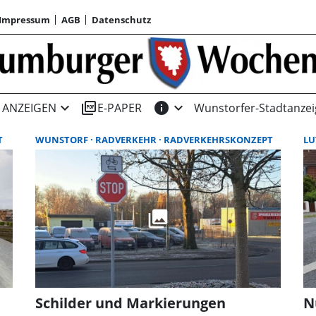
Impressum
AGB
Datenschutz
expand_more
picture_as_pdf
info
expand_more
ANZEIGEN
E-PAPER
Wunstorfer-Stadtanzei
T
WUNSTORF
RADVERKEHR
RADVERKEHRSKONZEPT
LU
e
Schilder und Markierungen
N