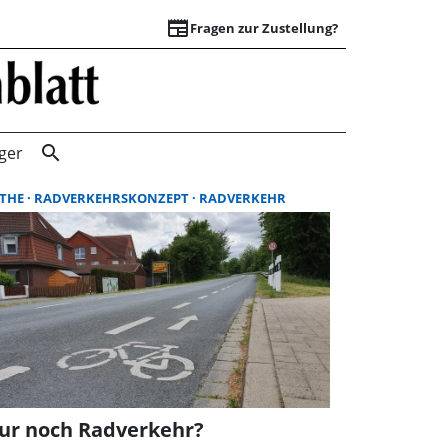
newspaper
Fragen zur Zustellung?
Suchergebnisse |
search
ger
THE
RADVERKEHRSKONZEPT
RADVERKEHR
ur noch Radverkehr?