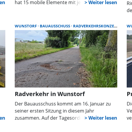
hat 15 mobile Elemente mit je sechs
Ri
Abstellmöglichkeiten angeschafft. Die Kosten
de
belaufen sich auf 6.000 Euro.
Pr
Fa
WUNSTORF
BAUAUSSCHUSS
RADVERKEHRSKONZEPT
W
na
de
Ko
ge
ka
Do
Ka
Sa
Ja
Radverkehr in Wunstorf
P
Ra
Der Bauausschuss kommt am 16. Januar zu
Di
seiner ersten Sitzung in diesem Jahr
Ve
ss
zusammen. Auf der Tagesordnung stehen
ve
unter anderem Themen, die sich mit dem
Le