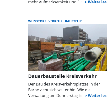
historische Knackpunkte.
mehr Aufmerksamkeit und Sicherheit im
Straßenverkehr. Die auf die Fahrbahn
aufgebrachten Symbole machen deutlich:
Hier ist mit Radfahrern zu rechnen.
WUNSTORF
VERKEHR
BAUSTELLE
Dauerbaustelle Kreisverkehr
Der Bau des Kreisverkehrsplatzes in der
Barne zieht sich weiter hin. Wie die
Verwaltung am Donnerstag im Bauausschu
mitteilte, werde das ganze Vorhaben