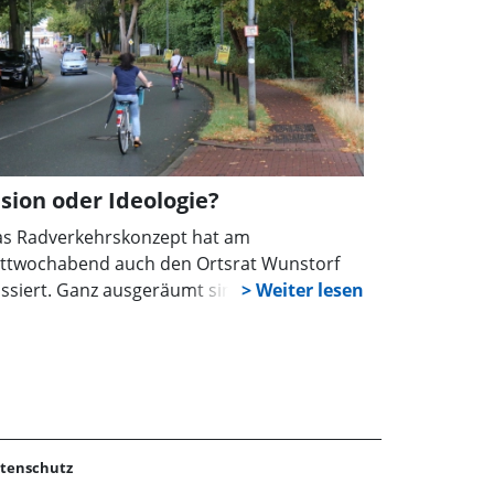
ision oder Ideologie?
s Radverkehrskonzept hat am
ttwochabend auch den Ortsrat Wunstorf
ssiert. Ganz ausgeräumt sind Bedenken
d Zweifel aber immer noch nicht. Die einen
rechen von Vision, andere von Ideologie.
tenschutz