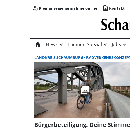
how_to_reg
contact_page
Kleinanzeigenannahme online
Kontakt
home
expand_more
expand_more
expand_more
News
Themen Spezial
Jobs
LANDKREIS SCHAUMBURG
RADVERKEHRSKONZEP
Bürgerbeteiligung: Deine Stimm