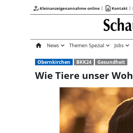
how_to_reg
contact_page
Kleinanzeigenannahme online
Kontakt
home
expand_more
expand_more
expand_more
News
Themen Spezial
Jobs
Obernkirchen
BKK24
Gesundheit
Wie Tiere unser Woh