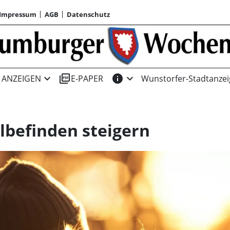
Impressum
AGB
Datenschutz
expand_more
picture_as_pdf
info
expand_more
ANZEIGEN
E-PAPER
Wunstorfer-Stadtanzei
lbefinden steigern