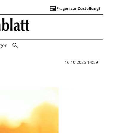
newspaper
Fragen zur Zustellung?
Wie Tiere unser W
search
ger
16.10.2025 14:59