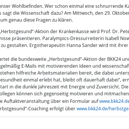
 unser Wohlbefinden. Wer schon einmal eine schnurrende Ka
as sagt die Wissenschaft dazu? Am Mittwoch, den 29. Oktober
 um genau diese Fragen zu klären.
 „Herbstgesund“-Aktion der Krankenkasse wird Prof. Dr. Peter
tnisse präsentieren. Paralympics-Dressurreiterin Isabell No
 zu gestalten. Ergotherapeutin Hanna Sander wird mit ihrer
tartet die bundesweite „Herbstgesund“-Aktion der BKK24 und
gelmäßig E-Mails mit motivierenden Ideen und wissenschaft
stehen hilfreiche Arbeitsmaterialien bereit, die dabei unte
sundheit einmal erlebt hat, bleibt oft dauerhaft dabei“, erm
tart in die dunkle Jahreszeit mit Energie und Zuversicht. D
ollegen können sich gegenseitig motivieren und mitmachen
e Auftaktveranstaltung über ein Formular auf
www.bkk24.d
erbstgesund“-Coaching erfolgt über
www.bkk24.de/herbstg