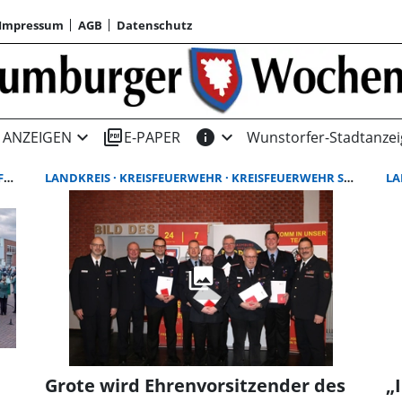
Impressum
AGB
Datenschutz
expand_more
picture_as_pdf
info
expand_more
ANZEIGEN
E-PAPER
Wunstorfer-Stadtanzei
NDKREIS SCHAUMBURG
LANDKREIS
KREISFEUERWEHR
KREISFEUERWEHR SCHAUMBURG
LA
Grote wird Ehrenvorsitzender des
„