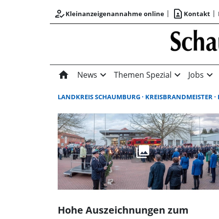
how_to_reg
contact_page
Kleinanzeigenannahme online
Kontakt
home
expand_more
expand_more
expand_more
News
Themen Spezial
Jobs
LANDKREIS SCHAUMBURG
KREISBRANDMEISTER
FEUERWEHR LA
Hohe Auszeichnungen zum