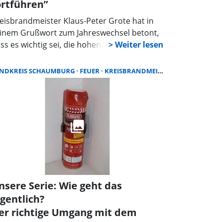
ortführen”
eisbrandmeister Klaus-Peter Grote hat in
inem Grußwort zum Jahreswechsel betont,
ss es wichtig sei, die hohen Investitionen in
uerwehrhäuser, Fahrzeuge und
sstattung auch in den kommenden Jahren
NDKREIS SCHAUMBURG
FEUER
KREISBRANDMEISTER
onsequent fortzuführen“. Grote dankte für
s Engagement aller Feuerwehrleute im
ndkreis sowie für die enge Zusammenarbeit
t den zahlreichen Partnern.
nsere Serie: Wie geht das
igentlich?
er richtige Umgang mit dem