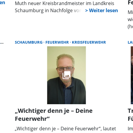
F
in
Muth neuer Kreisbrandmeister im Landkreis
Schaumburg in Nachfolge von Klaus-Peter
Mi
Grote. Zumindest schlugen die
wi
Wahlberechtigen der Feuerwehren Muth für
(h
diesen Posten vor. Marc-Henning Kommerein
ni
ist für das Amt des Leiters des
pr
R
SCHAUMBURG
FEUERWEHR
KREISFEUERWEHR
LA
Brandschutzabschnitts Nord vorgeschlagen,
vo
Benjamin Heine als sein Stellvertreter.
La
Ja
Pe
Sc
Zw
Re
si
Fe
„Wichtiger denn je – Deine
T
Feuerwehr“
F
ute
„Wichtiger denn je – Deine Feuerwehr“, lautet
Im