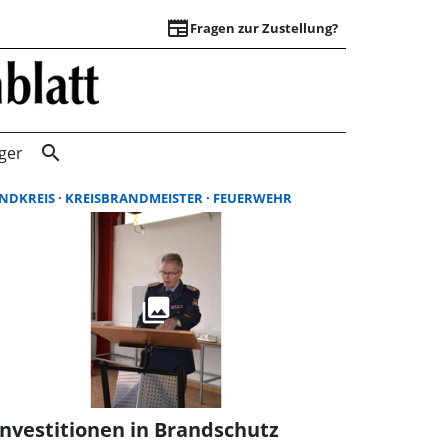
newspaper
Fragen zur Zustellung?
Suchergebnisse |
search
ger
NDKREIS
KREISBRANDMEISTER
FEUERWEHR
Investitionen in Brandschutz