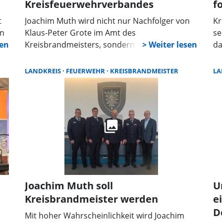
Kreisfeuerwehrverbandes
f
t
Joachim Muth wird nicht nur Nachfolger von
Kr
en
Klaus-Peter Grote im Amt des
se
Kreisbrandmeisters, sondern auch in dem
da
Posten des Vorsitzenden des
Fe
Kreisfeuerwehrverbandes Schaumburg. Die
Au
LANDKREIS
FEUERWEHR
KREISBRANDMEISTER
LA
Versammlung des Verbandes im
„k
en
Ratsgymnasium Stadthagen wählte Muth
da
ng
einstimmig in die neue Funktion. Grote wurde
La
zum Ehrenvorsitzenden ernannt.
mi
Joachim Muth soll
U
Kreisbrandmeister werden
e
D
Mit hoher Wahrscheinlichkeit wird Joachim