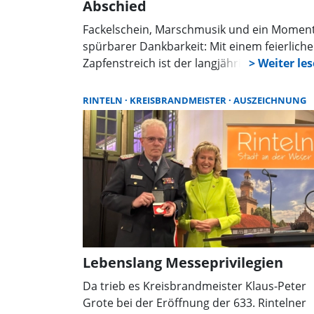
Abschied
Fackelschein, Marschmusik und ein Momen
spürbarer Dankbarkeit: Mit einem feierlich
Zapfenstreich ist der langjährige
Kreisbrandmeister Klaus-Peter Grote
verabschiedet worden. Gleichzeitig wurde
RINTELN
KREISBRANDMEISTER
AUSZEICHNUNG
Joachim Muth offiziell in sein neues Amt
eingeführt. Der Abend stand ganz im Zeich
des Generationswechsels und der Würdigu
von 22 Jahren Verantwortung an der Spitze
der Kreisfeuerwehr im Landkreis
Schaumburg.
Lebenslang Messeprivilegien
Da trieb es Kreisbrandmeister Klaus-Peter
Grote bei der Eröffnung der 633. Rintelner