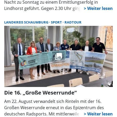
Nacht zu Sonntag zu einem Ermittlungserfolg in
Lindhorst geführt. Gegen 2.30 Uhr gingen bei den
Einsatzkräften Hinweise ein, dass zwei Pkw von
Insassen genutzt würden, die mutmaßlich Cannabis
LANDKREIS SCHAUMBURG
SPORT
RADTOUR
konsumiert hätten und im Begriff gewesen seien,
loszufahren.
Die 16. „Große Weserrunde”
Am 22. August verwandelt sich Rinteln mit der 16.
Großen Weserrunde erneut in das Epizentrum des
deutschen Radsports. Mit mittlerweile erwarteten