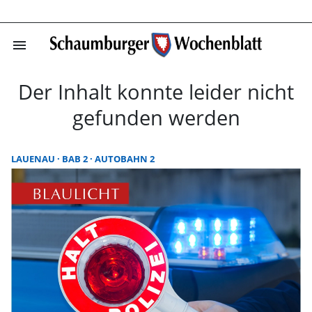
menu
Startseite | Sc
Der Inhalt konnte leider nicht
gefunden werden
LAUENAU
BAB 2
AUTOBAHN 2