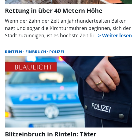
Rettung in über 40 Metern Höhe
Wenn der Zahn der Zeit an jahrhundertealten Balken
nagt und sogar die Kirchturmuhren beginnen, sich der
Stadt zuzuneigen, ist es höchste Zeit für Rettung in
luftiger Höhe: Die evangelisch-lutherische Stadtkirche
St. Nikolai in Rinteln unterzieht sich einer
RINTELN
EINBRUCH
POLIZEI
spektakulären und dringend notwendigen Sanierung
ihres barocken Turms.
Blitzeinbruch in Rinteln: Täter