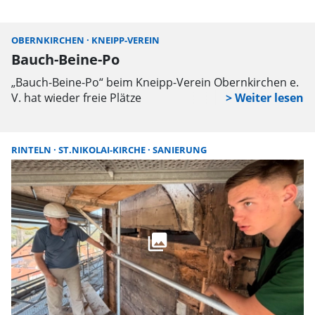
1.500 Teilnehmenden hat sich die Veranstaltung längst
als feste Größe im Kalender etabliert und ist ein
OBERNKIRCHEN
KNEIPP-VEREIN
A
essenzieller Bestandteil der bedeutendsten
Bauch-Beine-Po
W
Radmarathons in Deutschland.
„Bauch-Beine-Po“ beim Kneipp-Verein Obernkirchen e.
Er
V. hat wieder freie Plätze
d
b
V
RINTELN
ST.NIKOLAI-KIRCHE
SANIERUNG