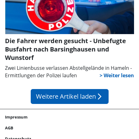
Die Fahrer werden gesucht - Unbefugte
Busfahrt nach Barsinghausen und
Wunstorf
Zwei Linienbusse verlassen Abstellgelände in Hameln -
Ermittlungen der Polizei laufen
Weitere Artikel laden
arrow_forward_ios
Impressum
AGB
Datenschutz