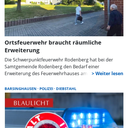
Ortsfeuerwehr braucht räumliche
Erweiterung
Die Schwerpunktfeuerwehr Rodenberg hat bei der
Samtgemeinde Rodenberg den Bedarf einer
Erweiterung des Feuerwehrhauses am derzeitigen
Standort über den Gemeindebrandmeister
angemeldet. Eine Erweiterung statt eines Neubaus,
BARSINGHAUSEN
POLIZEI
DIEBSTAHL
betonte Ortsbrandmeister Thomas Böhm bei seiner
Erläuterung des Bedarfs im Stadtrat von Rodenberg.