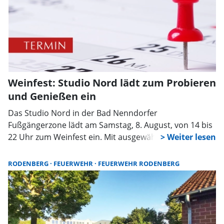
Weinfest: Studio Nord lädt zum Probieren
und Genießen ein
Das Studio Nord in der Bad Nenndorfer
Fußgängerzone lädt am Samstag, 8. August, von 14 bis
22 Uhr zum Weinfest ein. Mit ausgewählten Weinen,
kulinarischen Spezialitäten und Musik wollen die
Betreiber den Sommer in der Innenstadt feiern – und
RODENBERG
FEUERWEHR
FEUERWEHR RODENBERG
gleichzeitig die eigene Küche vorstellen.