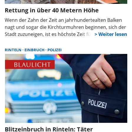
Rettung in über 40 Metern Höhe
Wenn der Zahn der Zeit an jahrhundertealten Balken
nagt und sogar die Kirchturmuhren beginnen, sich der
Stadt zuzuneigen, ist es höchste Zeit für Rettung in
luftiger Höhe: Die evangelisch-lutherische Stadtkirche
St. Nikolai in Rinteln unterzieht sich einer
RINTELN
EINBRUCH
POLIZEI
spektakulären und dringend notwendigen Sanierung
ihres barocken Turms.
Blitzeinbruch in Rinteln: Täter