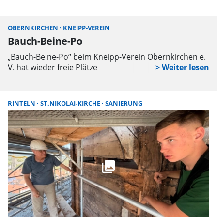
1.500 Teilnehmenden hat sich die Veranstaltung längst
als feste Größe im Kalender etabliert und ist ein
OBERNKIRCHEN
KNEIPP-VEREIN
A
essenzieller Bestandteil der bedeutendsten
Bauch-Beine-Po
W
Radmarathons in Deutschland.
„Bauch-Beine-Po“ beim Kneipp-Verein Obernkirchen e.
Er
V. hat wieder freie Plätze
d
b
V
RINTELN
ST.NIKOLAI-KIRCHE
SANIERUNG