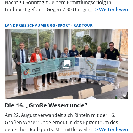
Nacht zu Sonntag zu einem Ermittlungserfolg in
Lindhorst geführt. Gegen 2.30 Uhr gingen bei den
Einsatzkräften Hinweise ein, dass zwei Pkw von
Insassen genutzt würden, die mutmaßlich Cannabis
LANDKREIS SCHAUMBURG
SPORT
RADTOUR
konsumiert hätten und im Begriff gewesen seien,
loszufahren.
Die 16. „Große Weserrunde”
Am 22. August verwandelt sich Rinteln mit der 16.
Großen Weserrunde erneut in das Epizentrum des
deutschen Radsports. Mit mittlerweile erwarteten