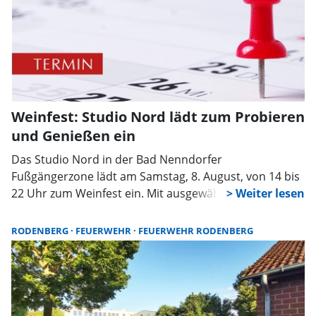
Weinfest: Studio Nord lädt zum Probieren
und Genießen ein
Das Studio Nord in der Bad Nenndorfer
Fußgängerzone lädt am Samstag, 8. August, von 14 bis
22 Uhr zum Weinfest ein. Mit ausgewählten Weinen,
kulinarischen Spezialitäten und Musik wollen die
Betreiber den Sommer in der Innenstadt feiern – und
RODENBERG
FEUERWEHR
FEUERWEHR RODENBERG
gleichzeitig die eigene Küche vorstellen.