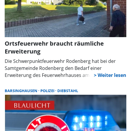
Ortsfeuerwehr braucht räumliche
Erweiterung
Die Schwerpunktfeuerwehr Rodenberg hat bei der
Samtgemeinde Rodenberg den Bedarf einer
Erweiterung des Feuerwehrhauses am derzeitigen
Standort über den Gemeindebrandmeister
angemeldet. Eine Erweiterung statt eines Neubaus,
BARSINGHAUSEN
POLIZEI
DIEBSTAHL
betonte Ortsbrandmeister Thomas Böhm bei seiner
Erläuterung des Bedarfs im Stadtrat von Rodenberg.