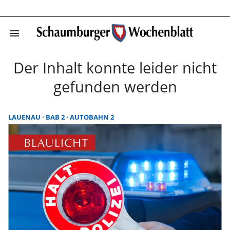
menu
Startseite | Sc
Der Inhalt konnte leider nicht
gefunden werden
LAUENAU
BAB 2
AUTOBAHN 2