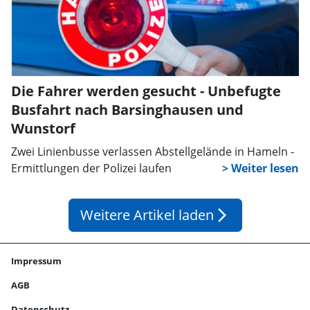
Die Fahrer werden gesucht - Unbefugte
Busfahrt nach Barsinghausen und
Wunstorf
Zwei Linienbusse verlassen Abstellgelände in Hameln -
Ermittlungen der Polizei laufen
Weitere Artikel laden
arrow_forward_ios
Impressum
AGB
Datenschutz