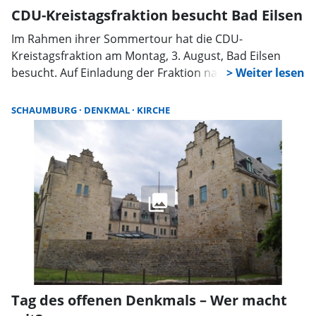
CDU-Kreistagsfraktion besucht Bad Eilsen
Im Rahmen ihrer Sommertour hat die CDU-
Kreistagsfraktion am Montag, 3. August, Bad Eilsen
besucht. Auf Einladung der Fraktion nahm auch Dr.
Joachim Steinbeck, der als parteiloser mit
Unterstützung der CDU für das Amt des Landrats
SCHAUMBURG
DENKMAL
KIRCHE
kandidiert, an dem Besuch teil. Das Programm hatte
Frank Harmening zusammengestellt.
Tag des offenen Denkmals – Wer macht