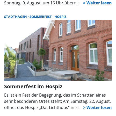
Sonntag, 9. August, um 16 Uhr übernimmt die Kinder-
Rockband „Die Blindfische“ die Bühne auf dem
Marktplatz in Bückeburg.
STADTHAGEN
SOMMERFEST
HOSPIZ
Sommerfest im Hospiz
Es ist ein Fest der Begegnung, das im Schatten eines
sehr besonderen Ortes steht: Am Samstag, 22. August,
öffnet das Hospiz „Dat Lichthuus“ in Stadthagen seine
Türen für sein erstes Sommerfest. Von 13 bis 17 Uhr