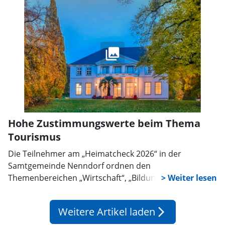
Hohe Zustimmungswerte beim Thema
Tourismus
Die Teilnehmer am „Heimatcheck 2026“ in der
Samtgemeinde Nenndorf ordnen den
Themenbereichen „Wirtschaft“, „Bildung“, „Sicherheit“
sowie „Zusammenhalt und Demokratie“ die größte
Bedeutung für ihre Wahlentscheidung im September
Weitere Artikel laden
arrow_forward_ios
zu. Kritischer als im Gesamtgebiet sehen sie die