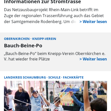
Informationen zur Stromtrasse
Das Netzausbauprojekt Rhein-Main-Link betrifft im
Zuge der regionalen Trassenführung auch das Gebiet
der Samtgemeinde Rodenberg. Um die Bürger
frühzeitig sowie umfassend zu informieren, lädt der
verantwortliche Übertragungsnetzbetreiber Amprion
OBERNKIRCHEN
KNEIPP-VEREIN
A
für den 18. August zu einer Informationsveranstaltung
Bauch-Beine-Po
W
in die Gemeinde Pohle ein.
„Bauch-Beine-Po“ beim Kneipp-Verein Obernkirchen e.
Er
V. hat wieder freie Plätze
d
b
V
LANDKREIS SCHAUMBURG
SCHULE
FACHKRÄFTE