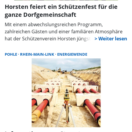
Horsten feiert ein Schützenfest für die
ganze Dorfgemeinschaft
Mit einem abwechslungsreichen Programm,
zahlreichen Gästen und einer familiären Atmosphäre
hat der Schützenverein Horsten jüngst sein
diesjähriges Schützenfest gefeiert. Rund um das
Schützenhaus kamen Vereinsmitglieder,
POHLE
RHEIN-MAIN-LINK
ENERGIEWENDE
Dorfbewohner und Besucher zusammen.