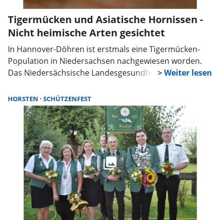
Tigermücken und Asiatische Hornissen -
Nicht heimische Arten gesichtet
In Hannover-Döhren ist erstmals eine Tigermücken-
Population in Niedersachsen nachgewiesen worden.
Das Niedersächsische Landesgesundheitsamt
entdeckte die Brutstätte in einer Regentonne und hat
in der Umgebung weitere Mückenfallen aufgestellt.
HORSTEN
SCHÜTZENFEST
Eine unmittelbare erhöhte Gesundheitsgefahr besteht
nach Angaben des Landesgesundheitsamts derzeit
nicht, da die in Deutschland vorkommenden
Tigermücken aktuell nicht mit Krankheitserregern
infiziert sind.