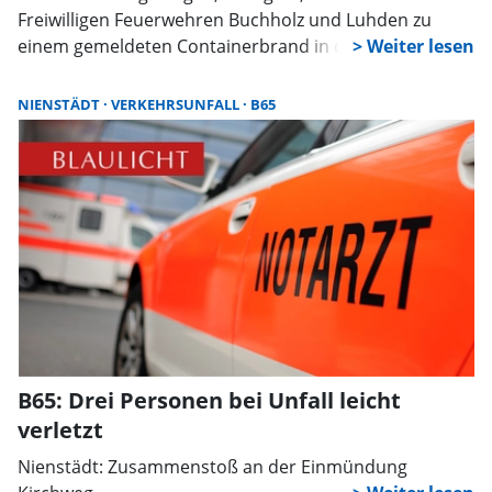
Freiwilligen Feuerwehren Buchholz und Luhden zu
einem gemeldeten Containerbrand in das
Industriegebiet nach Luhden alarmiert. An der
Einsatzstelle angekommen, drang bereits dichter,
NIENSTÄDT
VERKEHRSUNFALL
B65
schwarzer Rauch aus einem Schiffscontainer. Aus
diesem Grund wurden zusätzlich die Feuerwehren
Ahnsen, Bad Eilsen sowie die ELW-Gruppe Eilsen
nachalarmiert.
B65: Drei Personen bei Unfall leicht
verletzt
Nienstädt: Zusammenstoß an der Einmündung