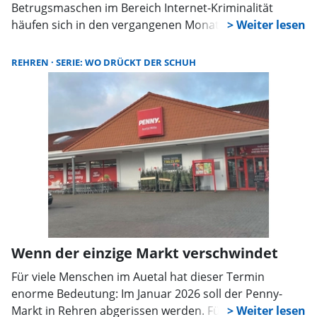
Betrugsmaschen im Bereich Internet-Kriminalität
häufen sich in den vergangenen Monaten wieder.
Dabei gehen die Täter mit Raffinesse, Unverfrorenheit
und psychologischem Druck vor, wie die Schilderung
REHREN
SERIE: WO DRÜCKT DER SCHUH
eines Schaumburgers klar macht, der von solchen
Verbrechern übers Ohr gehauen wurde.
Wenn der einzige Markt verschwindet
Für viele Menschen im Auetal hat dieser Termin
enorme Bedeutung: Im Januar 2026 soll der Penny-
Markt in Rehren abgerissen werden. Für neun Monate