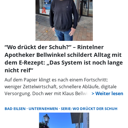
“Wo drückt der Schuh?” – Rintelner
Apotheker Bellwinkel schildert Alltag mit
dem E-Rezept: „Das System ist noch lange
nicht reif“
Auf dem Papier klingt es nach einem Fortschritt:
weniger Zettelwirtschaft, schnellere Abläufe, digitale
Versorgung. Doch wer mit Klaus Bellwinkel spricht,
Inhaber der B33-Apotheke in Rinteln, bekommt einen
anderen Eindruck. Seit der flächendeckenden
BAD EILSEN
UNTERNEHMEN
SERIE: WO DRÜCKT DER SCHUH
Einführung des E-Rezepts ist für sein Team und ihn
vieles komplizierter geworden und der Frust wächst
derzeit auf allen Seiten der „Beteiligten”, also auch bei