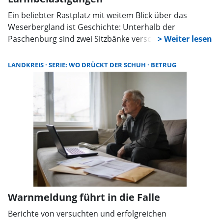
Ein beliebter Rastplatz mit weitem Blick über das
Weserbergland ist Geschichte: Unterhalb der
Paschenburg sind zwei Sitzbänke verschwunden. Über
viele Jahre hinweg hatten sie Wanderer und
Einheimische gleichermaßen zum Verweilen
LANDKREIS
SERIE: WO DRÜCKT DER SCHUH
BETRUG
eingeladen – nun mussten sie abgebaut werden.
Warnmeldung führt in die Falle
Berichte von versuchten und erfolgreichen