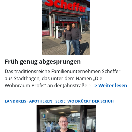
Krankenhausalltag der Schuh drückt.
Früh genug abgesprungen
Das traditionsreiche Familienunternehmen Scheffer
aus Stadthagen, das unter dem Namen „Die
Wohnraum-Profis“ an der Jahnstraße einen Heimtex-
Fachmarkt betreibt, hat sich bereits im April 2024 von
der Hammer-Gruppe getrennt. Dennoch: Die jetzt in
LANDKREIS
APOTHEKEN
SERIE: WO DRÜCKT DER SCHUH
den Medien stark präsente Hammer-Insolvenz
beschäftigt Christian Scheffer und sein Team. Es
kursieren zu viele Gerüchte.