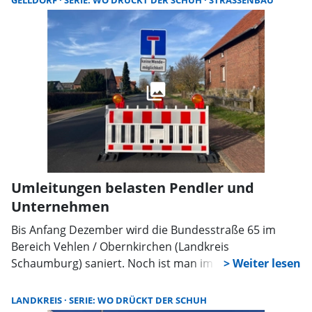
GELLDORF
SERIE: WO DRÜCKT DER SCHUH
STRASSENBAU
im Landesapothekerverband Niedersachsen, sehr
deutlich. Mit klaren Worten reagiert Götzlaff nun auf
die anhaltende Hängepartie in Berlin.
Umleitungen belasten Pendler und
Unternehmen
Bis Anfang Dezember wird die Bundesstraße 65 im
Bereich Vehlen / Obernkirchen (Landkreis
Schaumburg) saniert. Noch ist man im Plan, doch nicht
alles läuft zur Zufriedenheit der Anwohner.
LANDKREIS
SERIE: WO DRÜCKT DER SCHUH