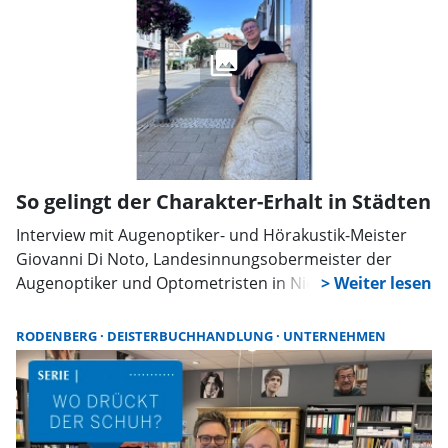
Praxen und Patienten.
So gelingt der Charakter-Erhalt in Städten
Interview mit Augenoptiker- und Hörakustik-Meister
Giovanni Di Noto, Landesinnungsobermeister der
Augenoptiker und Optometristen in Niedersachsen
und Bremen, sowie PR-Ausschuss-Vorsitzender des
Zentralverbandes der Augenoptiker und
RODENBERG
DEISTERBUCHHANDLUNG
UNTERNEHMEN
Optometristen. Er erklärt, warum der Gang zum
lokalen Augenoptiker oder Hörakustiker wichtiger ist
denn je.