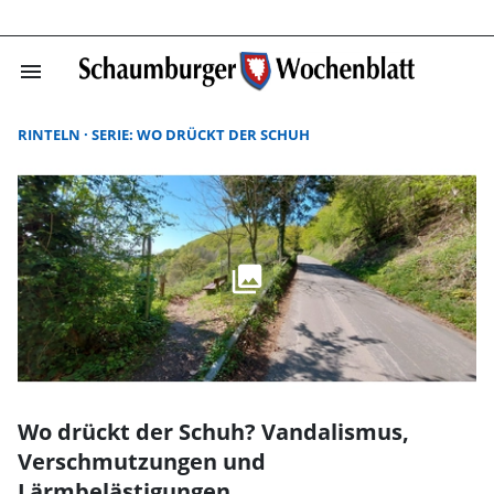
menu
Suchergebnisse
RINTELN
SERIE: WO DRÜCKT DER SCHUH
Wo drückt der Schuh? Vandalismus,
Verschmutzungen und
Lärmbelästigungen