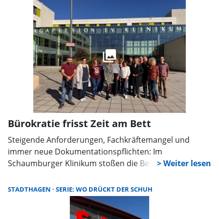
Bürokratie frisst Zeit am Bett
Steigende Anforderungen, Fachkräftemangel und
immer neue Dokumentationspflichten: Im
Schaumburger Klinikum stoßen die Beschäftigten
zunehmend an ihre Grenzen. Im Rahmen eines
Gesprächs mit der Bundestagsabgeordneten Marja-
STADTHAGEN
SERIE: WO DRÜCKT DER SCHUH
Liisa Völlers (SPD) machten Vertreterinnen und
Vertreter der Mitarbeitervertretung deutlich, wo im