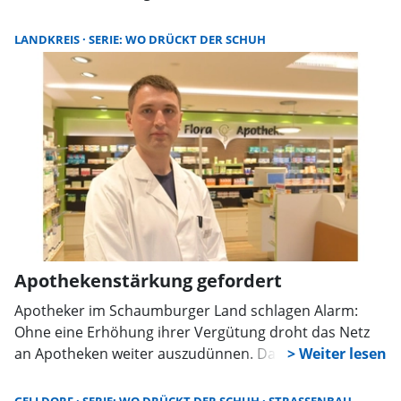
verschwindet damit der einzige Lebensmittelmarkt der
gesamten Gemeinde, eine Lücke, die gerade ältere
LANDKREIS
SERIE: WO DRÜCKT DER SCHUH
oder nicht mobile Menschen hart treffen wird.
Verwaltung und Politik wollen am Montag
zusammenkommen, in der Hoffnung, dass sich dann
endlich eine tragfähige Zwischenlösung abzeichnet.
Apothekenstärkung gefordert
Apotheker im Schaumburger Land schlagen Alarm:
Ohne eine Erhöhung ihrer Vergütung droht das Netz
an Apotheken weiter auszudünnen. Das wird im
Gespräch mit Matthias Götzlaff, Inhaber der Flora-
Apotheke und Vorsitzender des Bezirks Schaumburg