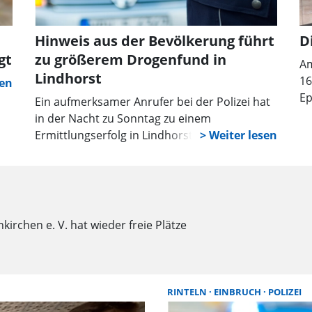
Hinweis aus der Bevölkerung führt
D
gt
zu größerem Drogenfund in
Am
Lindhorst
16
Ep
Ein aufmerksamer Anrufer bei der Polizei hat
mi
in der Nacht zu Sonntag zu einem
ha
Ermittlungserfolg in Lindhorst geführt. Gegen
Gr
2.30 Uhr gingen bei den Einsatzkräften
es
Hinweise ein, dass zwei Pkw von Insassen
Ra
genutzt würden, die mutmaßlich Cannabis
konsumiert hätten und im Begriff gewesen
seien, loszufahren.
rchen e. V. hat wieder freie Plätze
RINTELN
EINBRUCH
POLIZEI