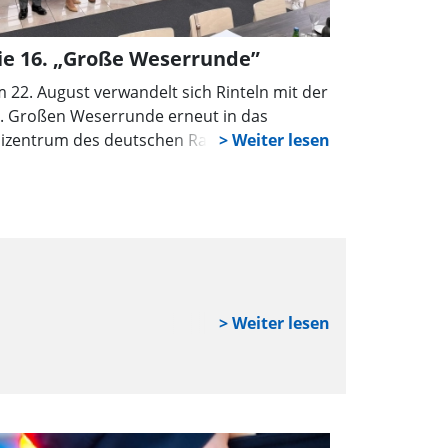
ie 16. „Große Weserrunde”
 22. August verwandelt sich Rinteln mit der
. Großen Weserrunde erneut in das
izentrum des deutschen Radsports. Mit
ttlerweile erwarteten 1.500 Teilnehmenden
t sich die Veranstaltung längst als feste
öße im Kalender etabliert und ist ein
senzieller Bestandteil der bedeutendsten
dmarathons in Deutschland.
ANDACHT
KIRCH
Welche Far
Er ist gelb wie
der erste Vorb