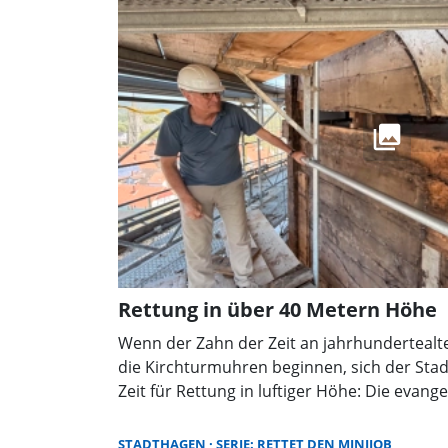
Rettung in über 40 Metern Höhe
Wenn der Zahn der Zeit an jahrhundertealt
die Kirchturmuhren beginnen, sich der Stad
Zeit für Rettung in luftiger Höhe: Die evange
Stadtkirche St. Nikolai in Rinteln unterzieht
und dringend notwendigen Sanierung ihres
STADTHAGEN
SERIE: RETTET DEN MINIJOB