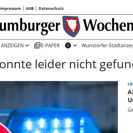
Impressum
AGB
Datenschutz
expand_more
picture_as_pdf
info
expand_more
ANZEIGEN
E-PAPER
Wunstorfer-Stadtanzei
konnte leider nicht gef
L
A
U
Ge