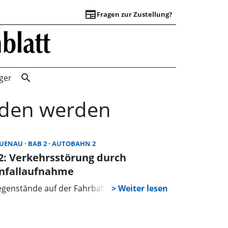
newspaper
Fragen zur Zustellung?
Startseite | Scha
search
ger
unden werden
AUENAU
BAB 2
AUTOBAHN 2
2: Verkehrsstörung durch
nfallaufnahme
genstände auf der Fahrbahn