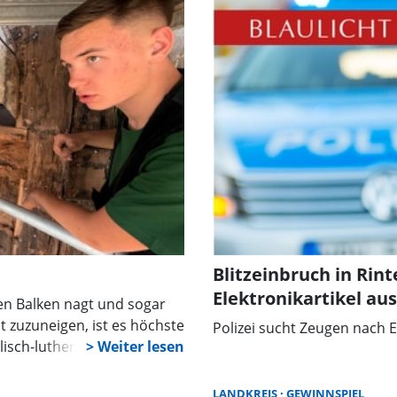
Blitzeinbruch in Rin
Elektronikartikel a
en Balken nagt und sogar
t zuzuneigen, ist es höchste
Polizei sucht Zeugen nach
lisch-lutherische
 sich einer spektakulären
 barocken Turms.
LANDKREIS
GEWINNSPIEL