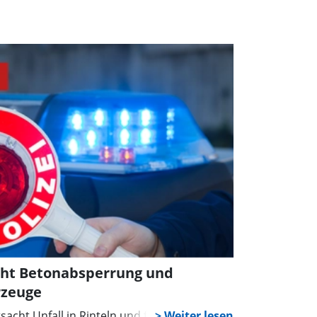
icht Betonabsperrung und
rzeuge
sacht Unfall in Rinteln und flüchtet