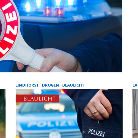
LINDHORST
DROGEN
BLAULICHT
LA