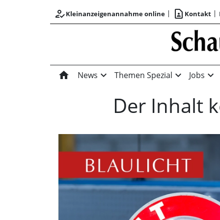
how_to_reg
contact_page
Kleinanzeigenannahme online
Kontakt
home
expand_more
expand_more
expand_more
News
Themen Spezial
Jobs
Der Inhalt 