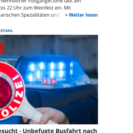
d Nenndorfer Fußgängerzone lädt am
bis 22 Uhr zum Weinfest ein. Mit
arischen Spezialitäten und Musik wollen die
 Innenstadt feiern – und gleichzeitig die
BSTAHL
esucht - Unbefugte Busfahrt nach