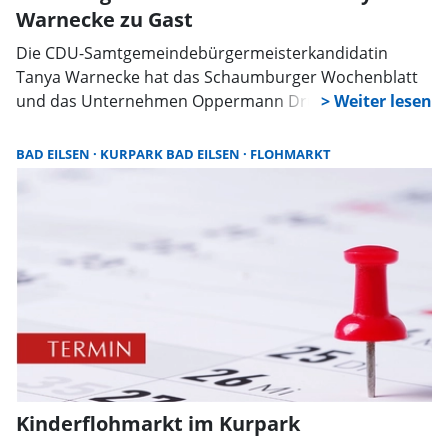
Warnecke zu Gast
Die CDU-Samtgemeindebürgermeisterkandidatin
Tanya Warnecke hat das Schaumburger Wochenblatt
und das Unternehmen Oppermann Druck und
Verlagsgesellschaft mbH & Co. KG in Rodenberg
besucht. Gemeinsam mit dem Vorsitzenden des CDU-
BAD EILSEN
KURPARK BAD EILSEN
FLOHMARKT
Ortsverbands Rodenberg, Ralf Schubart, erhielt sie
einen Einblick in die Abläufe des familiengeführten
Betriebs und schaute sich auch das moderne
Druckzentrum vor Ort an, in dem seit Kurzem auch das
Schaumburger Wochenblatt gedruckt wird.
Kinderflohmarkt im Kurpark