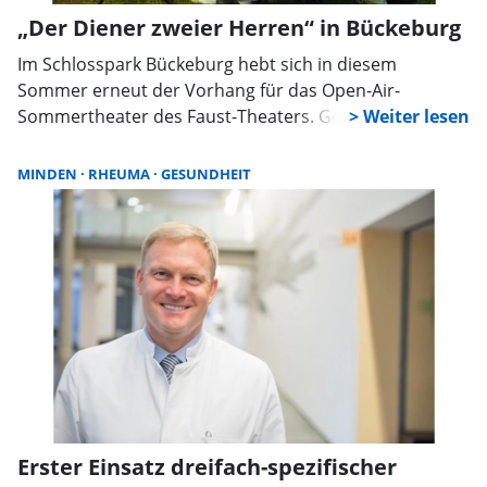
„Der Diener zweier Herren“ in Bückeburg
Im Schlosspark Bückeburg hebt sich in diesem
Sommer erneut der Vorhang für das Open-Air-
Sommertheater des Faust-Theaters. Gezeigt wird Carlo
Goldonis Komödie „Der Diener zweier Herren“, die seit
Jahrhunderten zu den bekanntesten Stücken der
MINDEN
RHEUMA
GESUNDHEIT
Theatergeschichte zählt. Der Verein kündigt eine
turbulente Inszenierung mit viel Tempo, Witz und
Gesellschaftskritik an.
Erster Einsatz dreifach-spezifischer