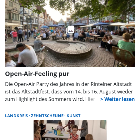
thailändischem Streetfood, Marktständen, Musik,
Kunst, Massagen und kulturellen Darbietungen. Der
Eintritt ist frei. Mit rund 1000 überdachten Sitzplätzen
findet die Veranstaltung bei jedem Wetter statt. Es ist
das letzte Thai Street Food Fest in dieser Saison am
Steinzeichen. Die Adresse für das Navi lautet Am
Fahrenplatz, 31710 Buchholz.
Open-Air-Feeling pur
Die Open-Air Party des Jahres in der Rintelner Altstadt
ist das Altstadtfest, dass vom 14. bis 16. August wieder
zum Highlight des Sommers wird. Hier kann man
erfahren, was die Besucher erwartet.
LANDKREIS
ZEHNTSCHEUNE
KUNST