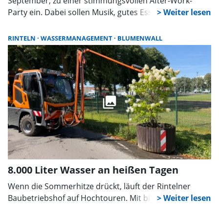
September, zu einer stimmungsvollen After-Work-
Party ein. Dabei sollen Musik, gutes Essen und kühle
Getränke für einen geselligen Abend sorgen. Im
Mittelpunkt steht aber vor allem ein gemeinnütziger
RINTELN
WASSERMANAGEMENT
BLUMENWALL
Zweck: Der Erlös der Veranstaltung kommt der
Kinderonkologie Minden zugute.
8.000 Liter Wasser an heißen Tagen
Wenn die Sommerhitze drückt, läuft der Rintelner
Baubetriebshof auf Hochtouren. Mit bis zu