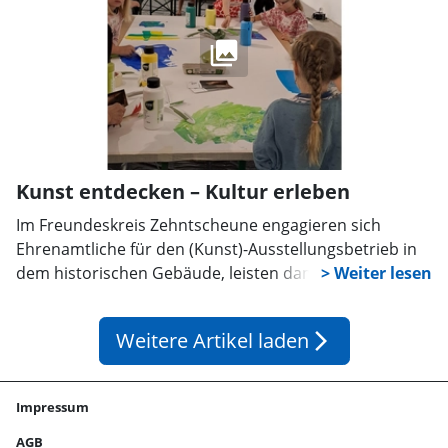
Kunst entdecken – Kultur erleben
Im Freundeskreis Zehntscheune engagieren sich
Ehrenamtliche für den (Kunst)-Ausstellungsbetrieb in
dem historischen Gebäude, leisten damit einen
wichtigen Beitrag zur Entwicklung des Kulturlebens in
Stadthagen.
Weitere Artikel laden
arrow_forward_ios
Impressum
AGB