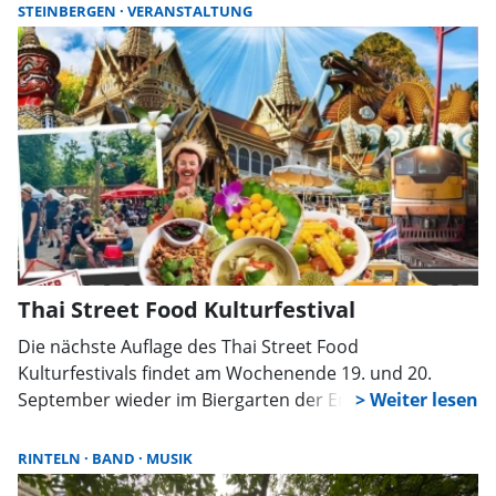
STEINBERGEN
VERANSTALTUNG
Thai Street Food Kulturfestival
Die nächste Auflage des Thai Street Food
Kulturfestivals findet am Wochenende 19. und 20.
September wieder im Biergarten der Erlebniswelt
Steinzeichen statt. Am Samstag ist das Fest von 10 bis
20 Uhr geöffnet, am Sonntag von 10 bis 18 Uhr.
RINTELN
BAND
MUSIK
Besucher erwartet ein vielseitiges Angebot mit