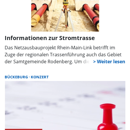
angekündigt.
un
Ja
Informationen zur Stromtrasse
Das Netzausbauprojekt Rhein-Main-Link betrifft im
Zuge der regionalen Trassenführung auch das Gebiet
der Samtgemeinde Rodenberg. Um die Bürger
frühzeitig sowie umfassend zu informieren, lädt der
verantwortliche Übertragungsnetzbetreiber Amprion
BÜCKEBURG
KONZERT
für den 18. August zu einer Informationsveranstaltung
in die Gemeinde Pohle ein.