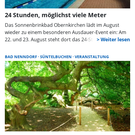
24 Stunden, möglichst viele Meter
Das Sonnenbrinkbad Obernkirchen lädt im August
wieder zu einem besonderen Ausdauer-Event ein: Am
22. und 23. August steht dort das 24-Stunden-
Schwimmen auf dem Programm. Mitmachen können
alle, die mindestens 100 Meter ohne fremde Hilfe
BAD NENNDORF
SÜNTELBUCHEN
VERANSTALTUNG
schwimmen können. Wer also Lust auf eine sportliche
Herausforderung, Teamgeist und ein bisschen
Wettkampfstimmung hat, ist herzlich eingeladen mit
dabei zu sein.