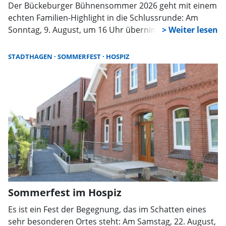
Der Bückeburger Bühnensommer 2026 geht mit einem
echten Familien-Highlight in die Schlussrunde: Am
Sonntag, 9. August, um 16 Uhr übernimmt die Kinder-
Rockband „Die Blindfische“ die Bühne auf dem
Marktplatz in Bückeburg.
STADTHAGEN
SOMMERFEST
HOSPIZ
Sommerfest im Hospiz
Es ist ein Fest der Begegnung, das im Schatten eines
sehr besonderen Ortes steht: Am Samstag, 22. August,