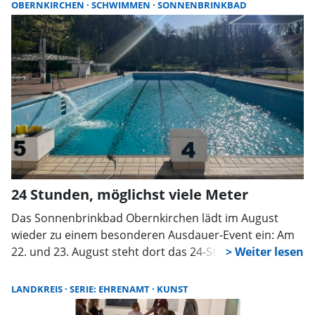
Bedeutung für ihre Wahlentscheidung im September
OBERNKIRCHEN
SCHWIMMEN
SONNENBRINKBAD
zu. Kritischer als im Gesamtgebiet sehen sie die
Krankenhaus- und Notfallversorgung. Die
Erreichbarkeit der Verwaltung erfährt eine bessere
Bewertung als im Gesamtgebiet, sehr positive
Zustimmungsraten erreicht die Samtgemeinde im
Tourismus-Bereich.
24 Stunden, möglichst viele Meter
Das Sonnenbrinkbad Obernkirchen lädt im August
wieder zu einem besonderen Ausdauer-Event ein: Am
22. und 23. August steht dort das 24-Stunden-
Schwimmen auf dem Programm. Mitmachen können
alle, die mindestens 100 Meter ohne fremde Hilfe
LANDKREIS
SERIE: EHRENAMT
KUNST
schwimmen können. Wer also Lust auf eine sportliche