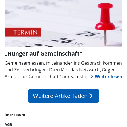
„Hunger auf Gemeinschaft“
Gemeinsam essen, miteinander ins Gespräch kommen
und Zeit verbringen: Dazu lädt das Netzwerk „Gegen
Armut. Für Gemeinschaft.“ am Samstag, 29. August, ab
12 Uhr auf das Gelände des Marie-Anna-Stifts der St.-
Martini-Gemeinde in Stadthagen ein. Unter dem Titel
Weitere Artikel laden
arrow_forward_ios
„Hunger auf Gemeinschaft“ wird an der Adresse Am
Kirchhof 4 ein kostenfreies Mittagessen vom Grill
angeboten.
Impressum
AGB