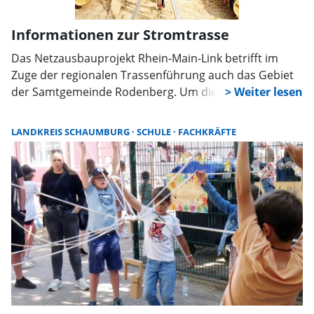
Informationen zur Stromtrasse
Das Netzausbauprojekt Rhein-Main-Link betrifft im
Zuge der regionalen Trassenführung auch das Gebiet
der Samtgemeinde Rodenberg. Um die Bürger
frühzeitig sowie umfassend zu informieren, lädt der
verantwortliche Übertragungsnetzbetreiber Amprion
LANDKREIS SCHAUMBURG
SCHULE
FACHKRÄFTE
für den 18. August zu einer Informationsveranstaltung
in die Gemeinde Pohle ein.