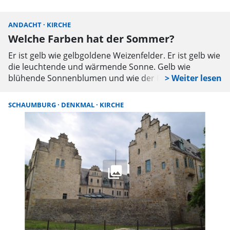
Joachim Steinbeck, der als parteiloser mit
Unterstützung der CDU für das Amt des Landrats
ANDACHT
KIRCHE
K
kandidiert, an dem Besuch teil. Das Programm hatte
Welche Farben hat der Sommer?
„
Frank Harmening zusammengestellt.
Er ist gelb wie gelbgoldene Weizenfelder. Er ist gelb wie
De
die leuchtende und wärmende Sonne. Gelb wie
am
blühende Sonnenblumen und wie der Raps, der erste
Vo
Vorbote des Sommers.
Ku
A
SCHAUMBURG
DENKMAL
KIRCHE
Or
ko
A
„M
Ri