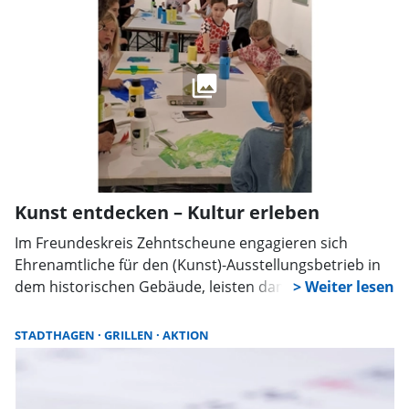
Herausforderung, Teamgeist und ein bisschen
Wettkampfstimmung hat, ist herzlich eingeladen mit
dabei zu sein.
Kunst entdecken – Kultur erleben
Im Freundeskreis Zehntscheune engagieren sich
Ehrenamtliche für den (Kunst)-Ausstellungsbetrieb in
dem historischen Gebäude, leisten damit einen
wichtigen Beitrag zur Entwicklung des Kulturlebens in
Stadthagen.
STADTHAGEN
GRILLEN
AKTION