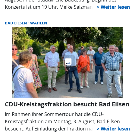
Konzerts ist um 19 Uhr. Meike Salzmann am
Konzertakkordeon und Ulrich Lehna mit
verschiedenen Klarinetten präsentieren ihr Programm
BAD EILSEN
WAHLEN
„Accordeon, Accordeon – die bewegte Geschichte des
Instruments des Jahres“. Im Mittelpunkt steht das
Akkordeon, das 2026 zum Instrument des Jahres
gewählt wurde. Die Musiker nehmen ihr Publikum mit
auf eine musikalische Reise von Wien über Frankreich
bis nach Argentinien und verbinden dabei unter
anderem Klassik, Klezmer, Tango, Musette und Swing.
CDU-Kreistagsfraktion besucht Bad Eilsen
Im Rahmen ihrer Sommertour hat die CDU-
Kreistagsfraktion am Montag, 3. August, Bad Eilsen
besucht. Auf Einladung der Fraktion nahm auch Dr.