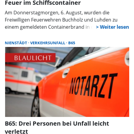
Feuer im Schiffscontainer
Am Donnerstagmorgen, 6. August, wurden die
Freiwilligen Feuerwehren Buchholz und Luhden zu
einem gemeldeten Containerbrand in das
Industriegebiet nach Luhden alarmiert. An der
Einsatzstelle angekommen, drang bereits dichter,
NIENSTÄDT
VERKEHRSUNFALL
B65
schwarzer Rauch aus einem Schiffscontainer. Aus
diesem Grund wurden zusätzlich die Feuerwehren
Ahnsen, Bad Eilsen sowie die ELW-Gruppe Eilsen
nachalarmiert.
B65: Drei Personen bei Unfall leicht
verletzt