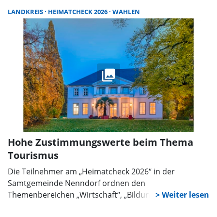
zwei Zeiträume: vom 7. bis 20. August sowie noch
LANDKREIS
HEIMATCHECK 2026
WAHLEN
einmal vom 30. August bis zum 1. September.
Hohe Zustimmungswerte beim Thema
Tourismus
Die Teilnehmer am „Heimatcheck 2026“ in der
Samtgemeinde Nenndorf ordnen den
Themenbereichen „Wirtschaft“, „Bildung“, „Sicherheit“
sowie „Zusammenhalt und Demokratie“ die größte