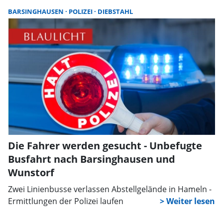
Betreiber den Sommer in der Innenstadt feiern – und
BARSINGHAUSEN
POLIZEI
DIEBSTAHL
gleichzeitig die eigene Küche vorstellen.
Die Fahrer werden gesucht - Unbefugte
Busfahrt nach Barsinghausen und
Wunstorf
Zwei Linienbusse verlassen Abstellgelände in Hameln -
Ermittlungen der Polizei laufen