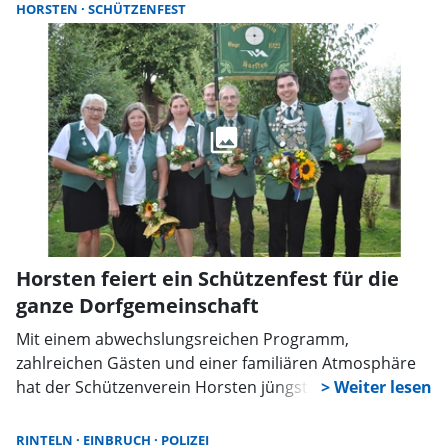
HORSTEN
SCHÜTZENFEST
Horsten feiert ein Schützenfest für die
ganze Dorfgemeinschaft
Mit einem abwechslungsreichen Programm,
zahlreichen Gästen und einer familiären Atmosphäre
hat der Schützenverein Horsten jüngst sein
diesjähriges Schützenfest gefeiert. Rund um das
Schützenhaus kamen Vereinsmitglieder,
RINTELN
EINBRUCH
POLIZEI