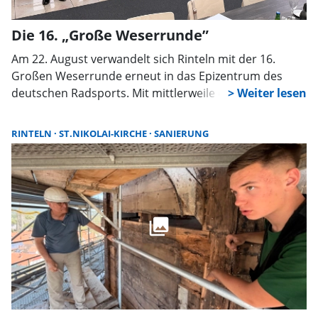
Die 16. „Große Weserrunde”
Am 22. August verwandelt sich Rinteln mit der 16.
Großen Weserrunde erneut in das Epizentrum des
deutschen Radsports. Mit mittlerweile erwarteten
1.500 Teilnehmenden hat sich die Veranstaltung längst
als feste Größe im Kalender etabliert und ist ein
RINTELN
ST.NIKOLAI-KIRCHE
SANIERUNG
essenzieller Bestandteil der bedeutendsten
Radmarathons in Deutschland.