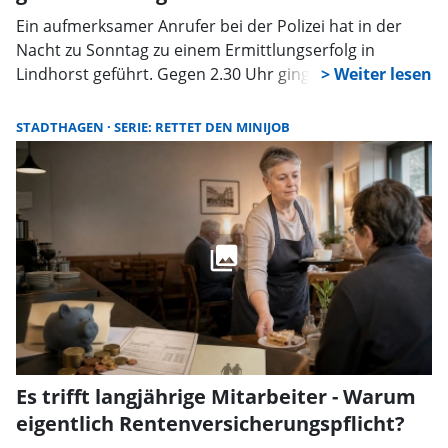
Ein aufmerksamer Anrufer bei der Polizei hat in der
Nacht zu Sonntag zu einem Ermittlungserfolg in
Lindhorst geführt. Gegen 2.30 Uhr gingen bei den
Einsatzkräften Hinweise ein, dass zwei Pkw von
Insassen genutzt würden, die mutmaßlich Cannabis
STADTHAGEN
SERIE: RETTET DEN MINIJOB
konsumiert hätten und im Begriff gewesen seien,
loszufahren.
Es trifft langjährige Mitarbeiter - Warum
eigentlich Rentenversicherungspflicht?