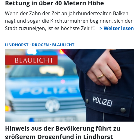
Rettung in über 40 Metern Höhe
Wenn der Zahn der Zeit an jahrhundertealten Balken
nagt und sogar die Kirchturmuhren beginnen, sich der
Stadt zuzuneigen, ist es höchste Zeit für Rettung in
luftiger Höhe: Die evangelisch-lutherische Stadtkirche
St. Nikolai in Rinteln unterzieht sich einer
LINDHORST
DROGEN
BLAULICHT
spektakulären und dringend notwendigen Sanierung
ihres barocken Turms.
Hinweis aus der Bevölkerung führt zu
größerem Drogenfund in Lindhorst