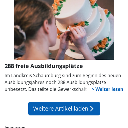
Erläuterung des Bedarfs im Stadtrat von Rodenberg.
288 freie Ausbildungsplätze
Im Landkreis Schaumburg sind zum Beginn des neuen
Ausbildungsjahres noch 288 Ausbildungsplätze
unbesetzt. Das teilte die Gewerkschaft Nahrung-
Genuss-Gaststätten (NGG) mit. Besonders Hotels,
Restaurants und Gaststätten suchen Nachwuchs: In
Weitere Artikel laden
arrow_forward_ios
diesen Bereichen sind nach Angaben der Gewerkschaft
noch 30 Stellen frei. Die Lebensmittelindustrie bietet
15 Ausbildungsplätze an.
Impressum