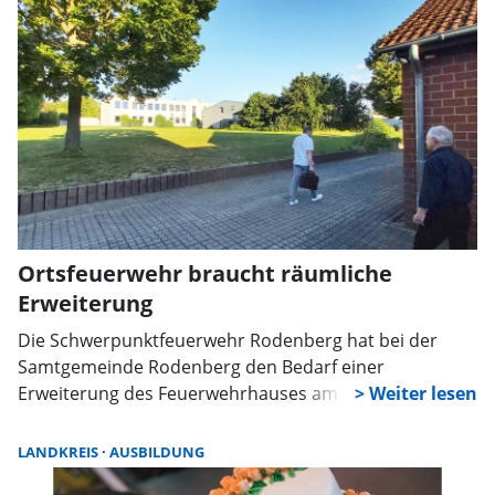
Ortsfeuerwehr braucht räumliche
Erweiterung
Die Schwerpunktfeuerwehr Rodenberg hat bei der
Samtgemeinde Rodenberg den Bedarf einer
Erweiterung des Feuerwehrhauses am derzeitigen
Standort über den Gemeindebrandmeister
angemeldet. Eine Erweiterung statt eines Neubaus,
LANDKREIS
AUSBILDUNG
betonte Ortsbrandmeister Thomas Böhm bei seiner